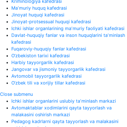
Kriminologiya kafedrasi
Maʼmuriy huquq kafedrasi
Jinoyat huquqi kafedrasi
Jinoyat-protsessual huquqi kafedrasi
Ichki ishlar organlarining maʼmuriy faoliyati kafedrasi
Davlat-huquqiy fanlar va inson huquqlarini taʼminlash
kafedrasi
Fuqaroviy-huquqiy fanlar kafedrasi
O‘zbekiston tarixi kafedrasi
Harbiy tayyorgarlik kafedrasi
Jangovar va jismoniy tayyorgarlik kafedrasi
Avtomobil tayyorgarlik kafedrasi
O‘zbek tili va xorijiy tillar kafedrasi
Close submenu
Ichki ishlar organlarini uslubiy taʼminlash markazi
Avtomaktablar xodimlarini qayta tayyorlash va
malakasini oshirish markazi
Pedagog kadrlarni qayta tayyorlash va malakasini