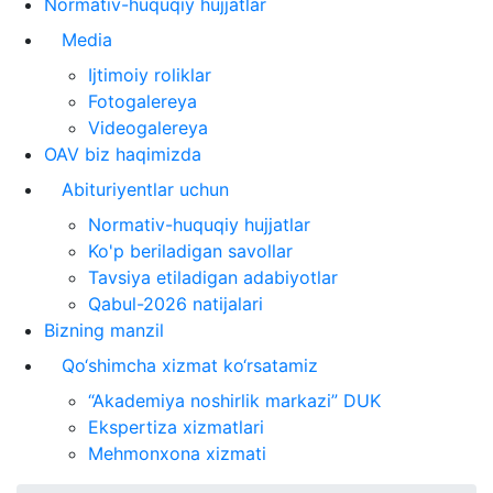
Normativ-huquqiy hujjatlar
Media
Ijtimoiy roliklar
Fotogalereya
Videogalereya
OAV biz haqimizda
Abituriyentlar uchun
Normativ-huquqiy hujjatlar
Ko'p beriladigan savollar
Tavsiya etiladigan adabiyotlar
Qabul-2026 natijalari
Bizning manzil
Qo‘shimcha xizmat ko‘rsatamiz
“Akademiya noshirlik markazi” DUK
Ekspertiza xizmatlari
Mehmonxona xizmati