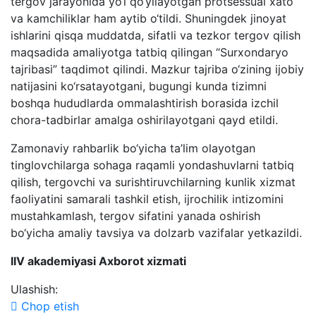
tergov jarayonida yo‘l qo‘yilayotgan protsessual xato
va kamchiliklar ham aytib o‘tildi. Shuningdek jinoyat
ishlarini qisqa muddatda, sifatli va tezkor tergov qilish
maqsadida amaliyotga tatbiq qilingan “Surxondaryo
tajribasi” taqdimot qilindi. Mazkur tajriba o‘zining ijobiy
natijasini ko‘rsatayotgani, bugungi kunda tizimni
boshqa hududlarda ommalashtirish borasida izchil
chora-tadbirlar amalga oshirilayotgani qayd etildi.
Zamonaviy rahbarlik bo‘yicha ta’lim olayotgan
tinglovchilarga sohaga raqamli yondashuvlarni tatbiq
qilish, tergovchi va surishtiruvchilarning kunlik xizmat
faoliyatini samarali tashkil etish, ijrochilik intizomini
mustahkamlash, tergov sifatini yanada oshirish
bo‘yicha amaliy tavsiya va dolzarb vazifalar yetkazildi.
IIV akademiyasi Axborot xizmati
Ulashish:
Chop etish