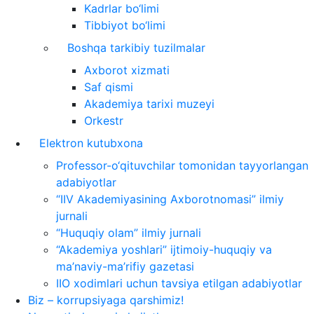
Kadrlar bo‘limi
Tibbiyot bo‘limi
Boshqa tarkibiy tuzilmalar
Axborot xizmati
Saf qismi
Akademiya tarixi muzeyi
Orkestr
Elektron kutubxona
Professor-o‘qituvchilar tomonidan tayyorlangan
adabiyotlar
“IIV Akademiyasining Axborotnomasi” ilmiy
jurnali
“Huquqiy olam” ilmiy jurnali
“Akademiya yoshlari” ijtimoiy-huquqiy va
ma’naviy-ma’rifiy gazetasi
IIO xodimlari uchun tavsiya etilgan adabiyotlar
Biz – korrupsiyaga qarshimiz!