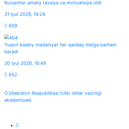
Kursantlar amaliy tavsiya va motivatsiya oldi
31 Iyul 2026
,
19:29
609
Yuqori kasbiy madaniyat har qanday illatga barham
beradi
30 Iyul 2026
,
18:49
652
O'zbekiston Respublikasi Ichki ishlar vazirligi
akademiyasi
Biz ijtimoiy tarmoqlarda: