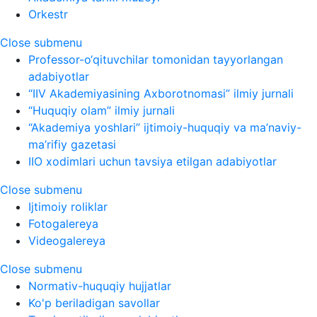
Orkestr
Close submenu
Professor-o‘qituvchilar tomonidan tayyorlangan
adabiyotlar
“IIV Akademiyasining Axborotnomasi” ilmiy jurnali
“Huquqiy olam” ilmiy jurnali
“Akademiya yoshlari” ijtimoiy-huquqiy va ma’naviy-
ma’rifiy gazetasi
IIO xodimlari uchun tavsiya etilgan adabiyotlar
Close submenu
Ijtimoiy roliklar
Fotogalereya
Videogalereya
Close submenu
Normativ-huquqiy hujjatlar
Ko'p beriladigan savollar