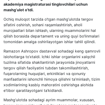
akademiya magistraturasi tinglovchilari uchun
mashg‘ulot o‘tdi.
Ochiq muloqot tarzida o‘tgan mashg‘ulotda tergov
sifatini oshirish, sohani raqamlashtirish, aholi
murojaatlari bilan ishlash, ularning muammolarini hal
qilish borasida departament va uning quyi bo‘linmalari
tomonidan amalga oshirilayotgan ishlar tahlil qilindi.
Ramazon Ashropov dastavval sohadagi keng qamrovli
islohotlarga to‘xtaldi. Ichki ishlar organlarini xalqchil
tuzilma sifatida shakllantirish jarayonida jinoyatlarni
tergov qilish faoliyatini tubdan takomillashtirish,
fuqarolarning huquqlari, erkinliklari va qonuniy
manfaatlarini ishonchli himoya qilishni ta’minlash, tizim
xodimlarining kasbiy mahoratini oshirishga alohida
e’tibor qaratilayotgani ta’kidlandi.
Mashg‘ulotda sohadagi ayrim muammolar, xususan,