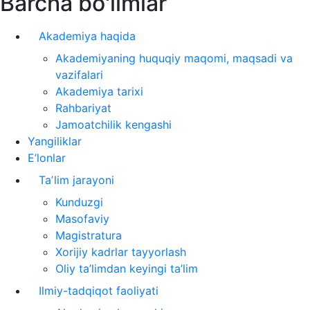
Barcha bo'limlar
Akademiya haqida
Akademiyaning huquqiy maqomi, maqsadi va
vazifalari
Akademiya tarixi
Rahbariyat
Jamoatchilik kengashi
Yangiliklar
E’lonlar
Taʼlim jarayoni
Kunduzgi
Masofaviy
Magistratura
Xorijiy kadrlar tayyorlash
Oliy ta’limdan keyingi ta’lim
Ilmiy-tadqiqot faoliyati