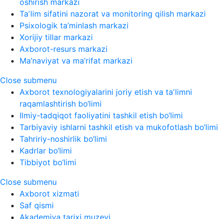
oshirish markazi
Taʼlim sifatini nazorat va monitoring qilish markazi
Psixologik ta’minlash markazi
Xorijiy tillar markazi
Axborot-resurs markazi
Ma’naviyat va ma’rifat markazi
Close submenu
Axborot texnologiyalarini joriy etish va taʼlimni
raqamlashtirish bo‘limi
Ilmiy-tadqiqot faoliyatini tashkil etish bo‘limi
Tarbiyaviy ishlarni tashkil etish va mukofotlash bo‘limi
Tahririy-noshirlik bo‘limi
Kadrlar bo‘limi
Tibbiyot bo‘limi
Close submenu
Axborot xizmati
Saf qismi
Akademiya tarixi muzeyi