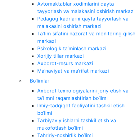
Avtomaktablar xodimlarini qayta
tayyorlash va malakasini oshirish markazi
Pedagog kadrlarni qayta tayyorlash va
malakasini oshirish markazi
Taʼlim sifatini nazorat va monitoring qilish
markazi
Psixologik ta’minlash markazi
Xorijiy tillar markazi
Axborot-resurs markazi
Ma’naviyat va ma’rifat markazi
Bo‘limlar
Axborot texnologiyalarini joriy etish va
taʼlimni raqamlashtirish bo‘limi
Ilmiy-tadqiqot faoliyatini tashkil etish
bo‘limi
Tarbiyaviy ishlarni tashkil etish va
mukofotlash bo‘limi
Tahririy-noshirlik bo‘limi