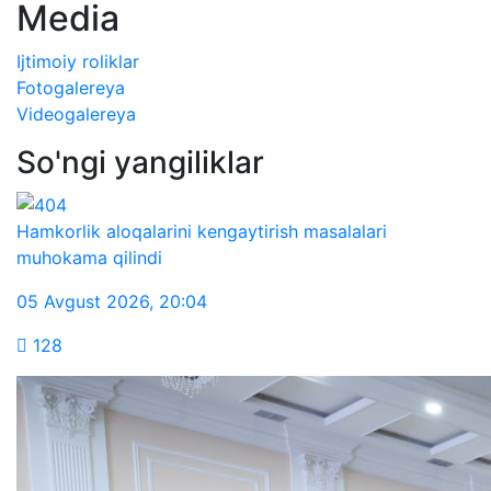
Media
Ijtimoiy roliklar
Fotogalereya
Videogalereya
So'ngi yangiliklar
Hamkorlik aloqalarini kengaytirish masalalari
muhokama qilindi
05 Avgust 2026
,
20:04
128