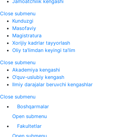
Jamoatchilik kengashi
Close submenu
Kunduzgi
Masofaviy
Magistratura
Xorijiy kadrlar tayyorlash
Oliy ta’limdan keyingi ta’lim
Close submenu
Akademiya kengashi
O‘quv-uslubiy kengash
Ilmiy darajalar beruvchi kengashlar
Close submenu
Boshqarmalar
Open submenu
Fakultetlar
Open submenu