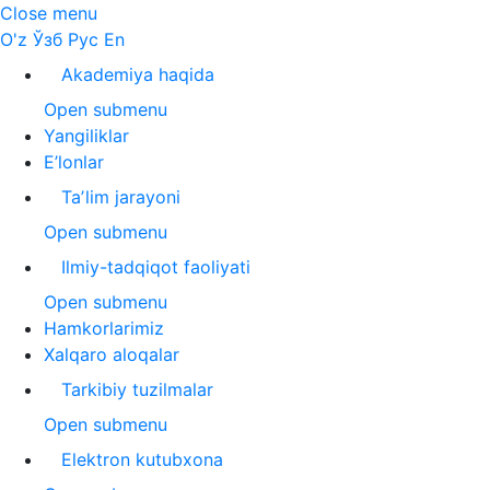
Close menu
O'z
Ўзб
Рус
En
Akademiya haqida
Open submenu
Yangiliklar
E’lonlar
Taʼlim jarayoni
Open submenu
Ilmiy-tadqiqot faoliyati
Open submenu
Hamkorlarimiz
Xalqaro aloqalar
Tarkibiy tuzilmalar
Open submenu
Elektron kutubxona