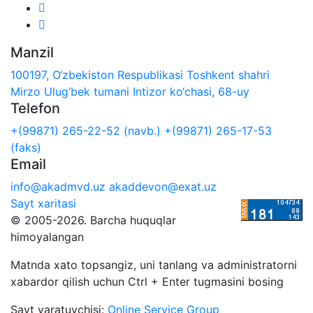
Manzil
100197, O‘zbekiston Respublikasi Toshkent shahri
Mirzo Ulug‘bek tumani Intizor ko‘chasi, 68-uy
Telefon
+(99871) 265-22-52 (navb.)
+(99871) 265-17-53
(faks)
Email
info@akadmvd.uz
akaddevon@exat.uz
Sayt xaritasi
© 2005-2026. Barcha huquqlar
himoyalangan
Matnda xato topsangiz, uni tanlang va administratorni
xabardor qilish uchun Ctrl + Enter tugmasini bosing
Sayt yaratuvchisi:
Online Service Group