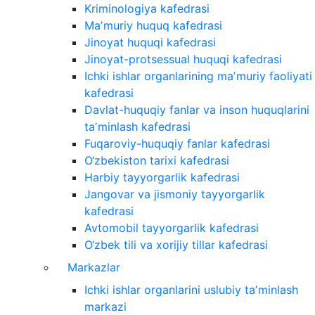
Kriminologiya kafedrasi
Maʼmuriy huquq kafedrasi
Jinoyat huquqi kafedrasi
Jinoyat-protsessual huquqi kafedrasi
Ichki ishlar organlarining maʼmuriy faoliyati
kafedrasi
Davlat-huquqiy fanlar va inson huquqlarini
taʼminlash kafedrasi
Fuqaroviy-huquqiy fanlar kafedrasi
O‘zbekiston tarixi kafedrasi
Harbiy tayyorgarlik kafedrasi
Jangovar va jismoniy tayyorgarlik
kafedrasi
Avtomobil tayyorgarlik kafedrasi
O‘zbek tili va xorijiy tillar kafedrasi
Markazlar
Ichki ishlar organlarini uslubiy taʼminlash
markazi