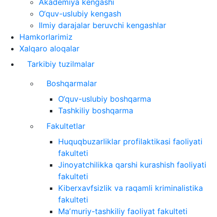
Akademiya kengashi
O‘quv-uslubiy kengash
Ilmiy darajalar beruvchi kengashlar
Hamkorlarimiz
Xalqaro aloqalar
Tarkibiy tuzilmalar
Boshqarmalar
O‘quv-uslubiy boshqarma
Tashkiliy boshqarma
Fakultetlar
Huquqbuzarliklar profilaktikasi faoliyati
fakulteti
Jinoyatchilikka qarshi kurashish faoliyati
fakulteti
Kiberxavfsizlik va raqamli kriminalistika
fakulteti
Maʼmuriy-tashkiliy faoliyat fakulteti