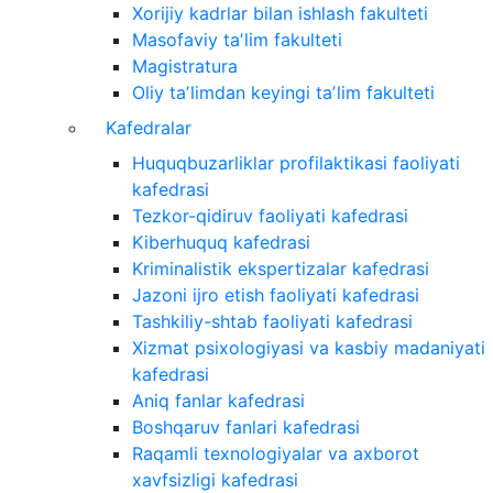
Xorijiy kadrlar bilan ishlash fakulteti
Masofaviy taʼlim fakulteti
Magistratura
Oliy taʼlimdan keyingi taʼlim fakulteti
Kafedralar
Huquqbuzarliklar profilaktikasi faoliyati
kafedrasi
Tezkor-qidiruv faoliyati kafedrasi
Kiberhuquq kafedrasi
Kriminalistik ekspertizalar kafedrasi
Jazoni ijro etish faoliyati kafedrasi
Tashkiliy-shtab faoliyati kafedrasi
Xizmat psixologiyasi va kasbiy madaniyati
kafedrasi
Aniq fanlar kafedrasi
Boshqaruv fanlari kafedrasi
Raqamli texnologiyalar va axborot
xavfsizligi kafedrasi