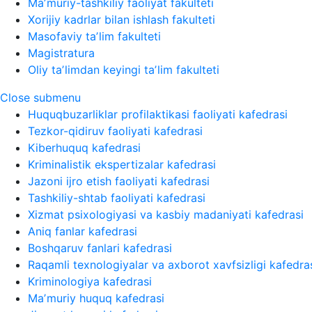
Maʼmuriy-tashkiliy faoliyat fakulteti
Xorijiy kadrlar bilan ishlash fakulteti
Masofaviy taʼlim fakulteti
Magistratura
Oliy taʼlimdan keyingi taʼlim fakulteti
Close submenu
Huquqbuzarliklar profilaktikasi faoliyati kafedrasi
Tezkor-qidiruv faoliyati kafedrasi
Kiberhuquq kafedrasi
Kriminalistik ekspertizalar kafedrasi
Jazoni ijro etish faoliyati kafedrasi
Tashkiliy-shtab faoliyati kafedrasi
Xizmat psixologiyasi va kasbiy madaniyati kafedrasi
Aniq fanlar kafedrasi
Boshqaruv fanlari kafedrasi
Raqamli texnologiyalar va axborot xavfsizligi kafedra
Kriminologiya kafedrasi
Maʼmuriy huquq kafedrasi