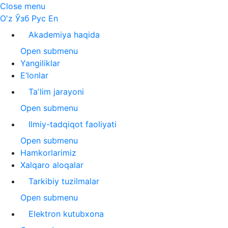
Close menu
O'z
Ўзб
Рус
En
Akademiya haqida
Open submenu
Yangiliklar
E’lonlar
Taʼlim jarayoni
Open submenu
Ilmiy-tadqiqot faoliyati
Open submenu
Hamkorlarimiz
Xalqaro aloqalar
Tarkibiy tuzilmalar
Open submenu
Elektron kutubxona