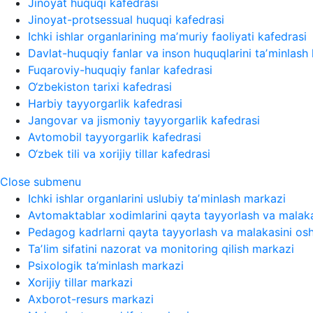
Jinoyat huquqi kafedrasi
Jinoyat-protsessual huquqi kafedrasi
Ichki ishlar organlarining maʼmuriy faoliyati kafedrasi
Davlat-huquqiy fanlar va inson huquqlarini taʼminlash 
Fuqaroviy-huquqiy fanlar kafedrasi
O‘zbekiston tarixi kafedrasi
Harbiy tayyorgarlik kafedrasi
Jangovar va jismoniy tayyorgarlik kafedrasi
Avtomobil tayyorgarlik kafedrasi
O‘zbek tili va xorijiy tillar kafedrasi
Close submenu
Ichki ishlar organlarini uslubiy taʼminlash markazi
Avtomaktablar xodimlarini qayta tayyorlash va malaka
Pedagog kadrlarni qayta tayyorlash va malakasini osh
Taʼlim sifatini nazorat va monitoring qilish markazi
Psixologik ta’minlash markazi
Xorijiy tillar markazi
Axborot-resurs markazi