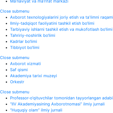
Ma’naviyat va ma’rifat markazi
Close submenu
Axborot texnologiyalarini joriy etish va taʼlimni raqaml
Ilmiy-tadqiqot faoliyatini tashkil etish bo‘limi
Tarbiyaviy ishlarni tashkil etish va mukofotlash bo‘limi
Tahririy-noshirlik bo‘limi
Kadrlar bo‘limi
Tibbiyot bo‘limi
Close submenu
Axborot xizmati
Saf qismi
Akademiya tarixi muzeyi
Orkestr
Close submenu
Professor-o‘qituvchilar tomonidan tayyorlangan adabi
“IIV Akademiyasining Axborotnomasi” ilmiy jurnali
“Huquqiy olam” ilmiy jurnali