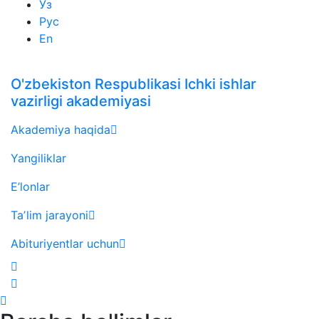
Ўз
Рус
En
O'zbekiston Respublikasi Ichki ishlar
vazirligi akademiyasi
Akademiya haqida
Yangiliklar
E’lonlar
Taʼlim jarayoni
Abituriyentlar uchun