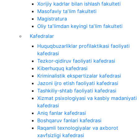
Xorijiy kadrlar bilan ishlash fakulteti
Masofaviy taʼlim fakulteti
Magistratura
Oliy taʼlimdan keyingi taʼlim fakulteti
Kafedralar
Huquqbuzarliklar profilaktikasi faoliyati
kafedrasi
Tezkor-qidiruv faoliyati kafedrasi
Kiberhuquq kafedrasi
Kriminalistik ekspertizalar kafedrasi
Jazoni ijro etish faoliyati kafedrasi
Tashkiliy-shtab faoliyati kafedrasi
Xizmat psixologiyasi va kasbiy madaniyati
kafedrasi
Aniq fanlar kafedrasi
Boshqaruv fanlari kafedrasi
Raqamli texnologiyalar va axborot
xavfsizligi kafedrasi