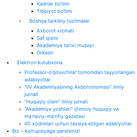
Kadrlar bo‘limi
Tibbiyot bo‘limi
Boshqa tarkibiy tuzilmalar
Axborot xizmati
Saf qismi
Akademiya tarixi muzeyi
Orkestr
Elektron kutubxona
Professor-o‘qituvchilar tomonidan tayyorlangan
adabiyotlar
“IIV Akademiyasining Axborotnomasi” ilmiy
jurnali
“Huquqiy olam” ilmiy jurnali
“Akademiya yoshlari” ijtimoiy-huquqiy va
ma’naviy-ma’rifiy gazetasi
IIO xodimlari uchun tavsiya etilgan adabiyotlar
Biz – korrupsiyaga qarshimiz!