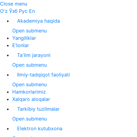
Close menu
O'z
Ўзб
Рус
En
Akademiya haqida
Open submenu
Yangiliklar
E’lonlar
Taʼlim jarayoni
Open submenu
Ilmiy-tadqiqot faoliyati
Open submenu
Hamkorlarimiz
Xalqaro aloqalar
Tarkibiy tuzilmalar
Open submenu
Elektron kutubxona