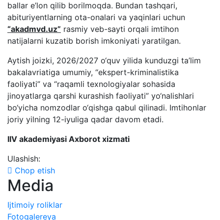
ballar e’lon qilib borilmoqda. Bundan tashqari,
abituriyentlarning ota-onalari va yaqinlari uchun
“akadmvd.uz”
rasmiy veb-sayti orqali imtihon
natijalarni kuzatib borish imkoniyati yaratilgan.
Aytish joizki, 2026/2027 o‘quv yilida kunduzgi ta’lim
bakalavriatiga umumiy, “ekspert-kriminalistika
faoliyati” va “raqamli texnologiyalar sohasida
jinoyatlarga qarshi kurashish faoliyati” yo‘nalishlari
bo‘yicha nomzodlar o‘qishga qabul qilinadi. Imtihonlar
joriy yilning 12-iyuliga qadar davom etadi.
IIV akademiyasi Axborot xizmati
Ulashish:
Chop etish
Media
Ijtimoiy roliklar
Fotogalereya