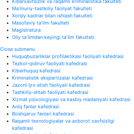
Kiberxavfsizlik va raqamli kriminalistika fakulteti
Maʼmuriy-tashkiliy faoliyat fakulteti
Xorijiy kadrlar bilan ishlash fakulteti
Masofaviy taʼlim fakulteti
Magistratura
Oliy taʼlimdan keyingi taʼlim fakulteti
Close submenu
Huquqbuzarliklar profilaktikasi faoliyati kafedrasi
Tezkor-qidiruv faoliyati kafedrasi
Kiberhuquq kafedrasi
Kriminalistik ekspertizalar kafedrasi
Jazoni ijro etish faoliyati kafedrasi
Tashkiliy-shtab faoliyati kafedrasi
Xizmat psixologiyasi va kasbiy madaniyati kafedrasi
Aniq fanlar kafedrasi
Boshqaruv fanlari kafedrasi
Raqamli texnologiyalar va axborot xavfsizligi
kafedrasi