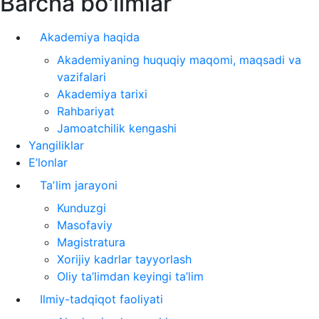
Barcha bo'limlar
Akademiya haqida
Akademiyaning huquqiy maqomi, maqsadi va
vazifalari
Akademiya tarixi
Rahbariyat
Jamoatchilik kengashi
Yangiliklar
E’lonlar
Taʼlim jarayoni
Kunduzgi
Masofaviy
Magistratura
Xorijiy kadrlar tayyorlash
Oliy ta’limdan keyingi ta’lim
Ilmiy-tadqiqot faoliyati