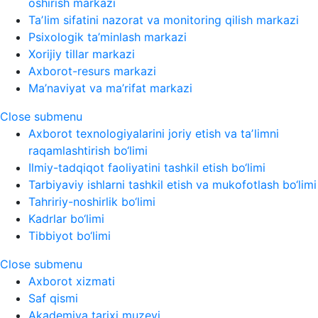
oshirish markazi
Taʼlim sifatini nazorat va monitoring qilish markazi
Psixologik ta’minlash markazi
Xorijiy tillar markazi
Axborot-resurs markazi
Ma’naviyat va ma’rifat markazi
Close submenu
Axborot texnologiyalarini joriy etish va taʼlimni
raqamlashtirish bo‘limi
Ilmiy-tadqiqot faoliyatini tashkil etish bo‘limi
Tarbiyaviy ishlarni tashkil etish va mukofotlash bo‘limi
Tahririy-noshirlik bo‘limi
Kadrlar bo‘limi
Tibbiyot bo‘limi
Close submenu
Axborot xizmati
Saf qismi
Akademiya tarixi muzeyi