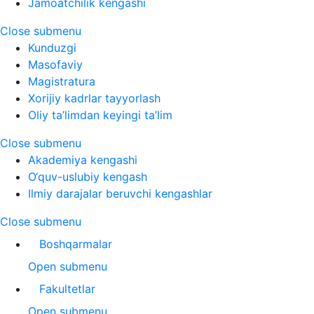
Jamoatchilik kengashi
Close submenu
Kunduzgi
Masofaviy
Magistratura
Xorijiy kadrlar tayyorlash
Oliy ta’limdan keyingi ta’lim
Close submenu
Akademiya kengashi
O‘quv-uslubiy kengash
Ilmiy darajalar beruvchi kengashlar
Close submenu
Boshqarmalar
Open submenu
Fakultetlar
Open submenu