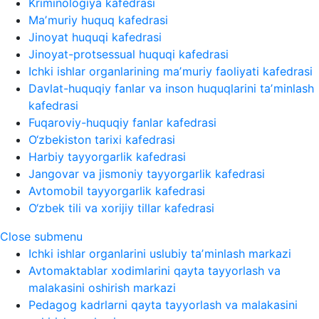
Kriminologiya kafedrasi
Maʼmuriy huquq kafedrasi
Jinoyat huquqi kafedrasi
Jinoyat-protsessual huquqi kafedrasi
Ichki ishlar organlarining maʼmuriy faoliyati kafedrasi
Davlat-huquqiy fanlar va inson huquqlarini taʼminlash
kafedrasi
Fuqaroviy-huquqiy fanlar kafedrasi
O‘zbekiston tarixi kafedrasi
Harbiy tayyorgarlik kafedrasi
Jangovar va jismoniy tayyorgarlik kafedrasi
Avtomobil tayyorgarlik kafedrasi
O‘zbek tili va xorijiy tillar kafedrasi
Close submenu
Ichki ishlar organlarini uslubiy taʼminlash markazi
Avtomaktablar xodimlarini qayta tayyorlash va
malakasini oshirish markazi
Pedagog kadrlarni qayta tayyorlash va malakasini