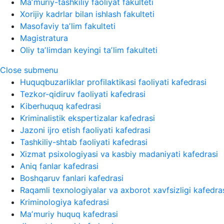
Maʼmuriy-tashkiliy faoliyat fakulteti
Xorijiy kadrlar bilan ishlash fakulteti
Masofaviy taʼlim fakulteti
Magistratura
Oliy taʼlimdan keyingi taʼlim fakulteti
Close submenu
Huquqbuzarliklar profilaktikasi faoliyati kafedrasi
Tezkor-qidiruv faoliyati kafedrasi
Kiberhuquq kafedrasi
Kriminalistik ekspertizalar kafedrasi
Jazoni ijro etish faoliyati kafedrasi
Tashkiliy-shtab faoliyati kafedrasi
Xizmat psixologiyasi va kasbiy madaniyati kafedrasi
Aniq fanlar kafedrasi
Boshqaruv fanlari kafedrasi
Raqamli texnologiyalar va axborot xavfsizligi kafedra
Kriminologiya kafedrasi
Maʼmuriy huquq kafedrasi