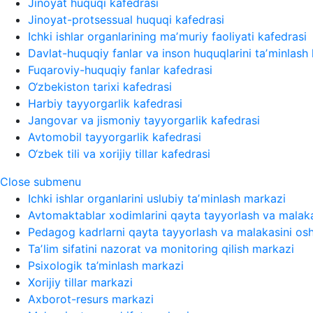
Jinoyat huquqi kafedrasi
Jinoyat-protsessual huquqi kafedrasi
Ichki ishlar organlarining maʼmuriy faoliyati kafedrasi
Davlat-huquqiy fanlar va inson huquqlarini taʼminlash 
Fuqaroviy-huquqiy fanlar kafedrasi
O‘zbekiston tarixi kafedrasi
Harbiy tayyorgarlik kafedrasi
Jangovar va jismoniy tayyorgarlik kafedrasi
Avtomobil tayyorgarlik kafedrasi
O‘zbek tili va xorijiy tillar kafedrasi
Close submenu
Ichki ishlar organlarini uslubiy taʼminlash markazi
Avtomaktablar xodimlarini qayta tayyorlash va malaka
Pedagog kadrlarni qayta tayyorlash va malakasini osh
Taʼlim sifatini nazorat va monitoring qilish markazi
Psixologik ta’minlash markazi
Xorijiy tillar markazi
Axborot-resurs markazi