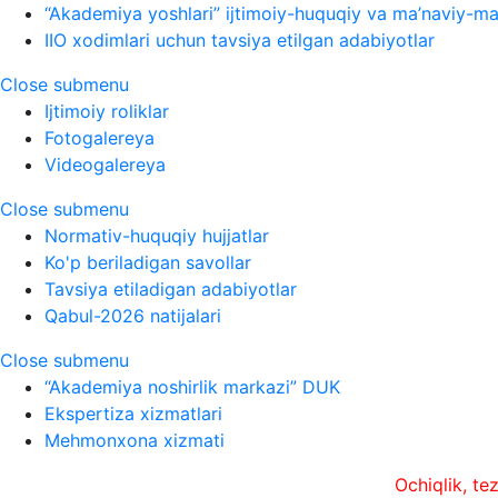
“Akademiya yoshlari” ijtimoiy-huquqiy va ma’naviy-ma’
IIO xodimlari uchun tavsiya etilgan adabiyotlar
Close submenu
Ijtimoiy roliklar
Fotogalereya
Videogalereya
Close submenu
Normativ-huquqiy hujjatlar
Ko'p beriladigan savollar
Tavsiya etiladigan adabiyotlar
Qabul-2026 natijalari
Close submenu
“Akademiya noshirlik markazi” DUK
Ekspertiza xizmatlari
Mehmonxona xizmati
Ochiqlik, tezkorlik v