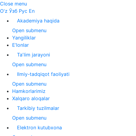
Close menu
O'z
Ўзб
Рус
En
Akademiya haqida
Open submenu
Yangiliklar
E’lonlar
Taʼlim jarayoni
Open submenu
Ilmiy-tadqiqot faoliyati
Open submenu
Hamkorlarimiz
Xalqaro aloqalar
Tarkibiy tuzilmalar
Open submenu
Elektron kutubxona