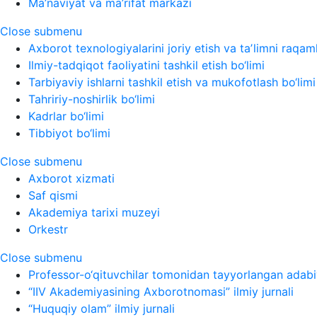
Ma’naviyat va ma’rifat markazi
Close submenu
Axborot texnologiyalarini joriy etish va taʼlimni raqaml
Ilmiy-tadqiqot faoliyatini tashkil etish bo‘limi
Tarbiyaviy ishlarni tashkil etish va mukofotlash bo‘limi
Tahririy-noshirlik bo‘limi
Kadrlar bo‘limi
Tibbiyot bo‘limi
Close submenu
Axborot xizmati
Saf qismi
Akademiya tarixi muzeyi
Orkestr
Close submenu
Professor-o‘qituvchilar tomonidan tayyorlangan adabi
“IIV Akademiyasining Axborotnomasi” ilmiy jurnali
“Huquqiy olam” ilmiy jurnali