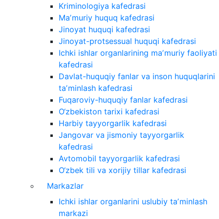
Kriminologiya kafedrasi
Maʼmuriy huquq kafedrasi
Jinoyat huquqi kafedrasi
Jinoyat-protsessual huquqi kafedrasi
Ichki ishlar organlarining maʼmuriy faoliyati
kafedrasi
Davlat-huquqiy fanlar va inson huquqlarini
taʼminlash kafedrasi
Fuqaroviy-huquqiy fanlar kafedrasi
O‘zbekiston tarixi kafedrasi
Harbiy tayyorgarlik kafedrasi
Jangovar va jismoniy tayyorgarlik
kafedrasi
Avtomobil tayyorgarlik kafedrasi
O‘zbek tili va xorijiy tillar kafedrasi
Markazlar
Ichki ishlar organlarini uslubiy taʼminlash
markazi