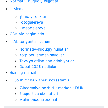
Normativ-huquqiy hujjatlar
Media
Ijtimoiy roliklar
Fotogalereya
Videogalereya
OAV biz haqimizda
Abituriyentlar uchun
Normativ-huquqiy hujjatlar
Ko'p beriladigan savollar
Tavsiya etiladigan adabiyotlar
Qabul-2026 natijalari
Bizning manzil
Qo‘shimcha xizmat ko‘rsatamiz
“Akademiya noshirlik markazi” DUK
Ekspertiza xizmatlari
Mehmonxona xizmati