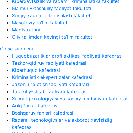
Kiberxavfsizlik va raqamli kriminalistika fakulteti
Maʼmuriy-tashkiliy faoliyat fakulteti
Xorijiy kadrlar bilan ishlash fakulteti
Masofaviy taʼlim fakulteti
Magistratura
Oliy taʼlimdan keyingi taʼlim fakulteti
Close submenu
Huquqbuzarliklar profilaktikasi faoliyati kafedrasi
Tezkor-qidiruv faoliyati kafedrasi
Kiberhuquq kafedrasi
Kriminalistik ekspertizalar kafedrasi
Jazoni ijro etish faoliyati kafedrasi
Tashkiliy-shtab faoliyati kafedrasi
Xizmat psixologiyasi va kasbiy madaniyati kafedrasi
Aniq fanlar kafedrasi
Boshqaruv fanlari kafedrasi
Raqamli texnologiyalar va axborot xavfsizligi
kafedrasi