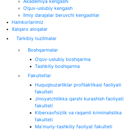
Akademiya kengashi
O‘quv-uslubiy kengash
Ilmiy darajalar beruvchi kengashlar
Hamkorlarimiz
Xalqaro aloqalar
Tarkibiy tuzilmalar
Boshqarmalar
O‘quv-uslubiy boshqarma
Tashkiliy boshqarma
Fakultetlar
Huquqbuzarliklar profilaktikasi faoliyati
fakulteti
Jinoyatchilikka qarshi kurashish faoliyati
fakulteti
Kiberxavfsizlik va raqamli kriminalistika
fakulteti
Maʼmuriy-tashkiliy faoliyat fakulteti