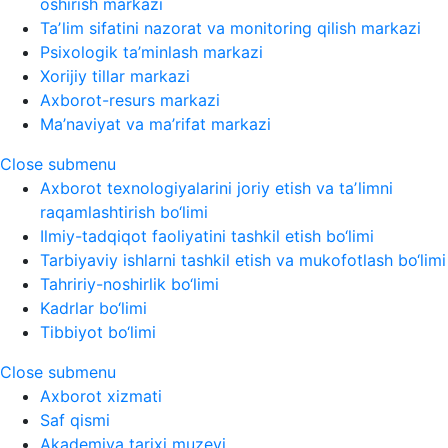
oshirish markazi
Taʼlim sifatini nazorat va monitoring qilish markazi
Psixologik ta’minlash markazi
Xorijiy tillar markazi
Axborot-resurs markazi
Ma’naviyat va ma’rifat markazi
Close submenu
Axborot texnologiyalarini joriy etish va taʼlimni
raqamlashtirish bo‘limi
Ilmiy-tadqiqot faoliyatini tashkil etish bo‘limi
Tarbiyaviy ishlarni tashkil etish va mukofotlash bo‘limi
Tahririy-noshirlik bo‘limi
Kadrlar bo‘limi
Tibbiyot bo‘limi
Close submenu
Axborot xizmati
Saf qismi
Akademiya tarixi muzeyi