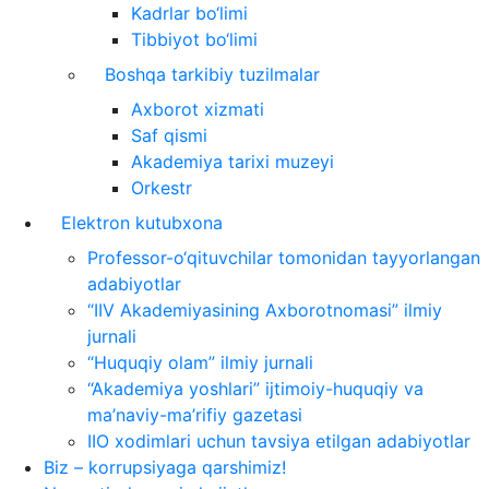
Kadrlar bo‘limi
Tibbiyot bo‘limi
Boshqa tarkibiy tuzilmalar
Axborot xizmati
Saf qismi
Akademiya tarixi muzeyi
Orkestr
Elektron kutubxona
Professor-o‘qituvchilar tomonidan tayyorlangan
adabiyotlar
“IIV Akademiyasining Axborotnomasi” ilmiy
jurnali
“Huquqiy olam” ilmiy jurnali
“Akademiya yoshlari” ijtimoiy-huquqiy va
ma’naviy-ma’rifiy gazetasi
IIO xodimlari uchun tavsiya etilgan adabiyotlar
Biz – korrupsiyaga qarshimiz!