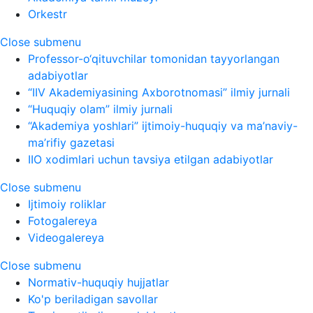
Orkestr
Close submenu
Professor-o‘qituvchilar tomonidan tayyorlangan
adabiyotlar
“IIV Akademiyasining Axborotnomasi” ilmiy jurnali
“Huquqiy olam” ilmiy jurnali
“Akademiya yoshlari” ijtimoiy-huquqiy va ma’naviy-
ma’rifiy gazetasi
IIO xodimlari uchun tavsiya etilgan adabiyotlar
Close submenu
Ijtimoiy roliklar
Fotogalereya
Videogalereya
Close submenu
Normativ-huquqiy hujjatlar
Ko'p beriladigan savollar