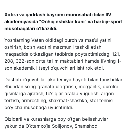
Xotira va qadrlash bayrami munosabati bilan IIV
akademiyasida “Ochiq eshiklar kuni” va harbiy-sport
musobaqalari o‘tkazildi.
Yoshlarning Vatan oldidagi burch va mas’uliyatini
oshirish, bo‘sh vaqtini mazmunli tashkil etish
maqsadida o‘tkazilgan tadbirda poytaxtimizdagi 121,
208, 322-son o‘rta ta’lim maktablari hamda IIVning 1-
son akademik litseyi o‘quvchilari ishtirok etdi.
Dastlab o‘quvchilar akademiya hayoti bilan tanishdilar.
Shundan so‘ng granata uloqtirish, merganlik, qurolni
qismlarga ajratish, to‘siqlar oralab yugurish, arqon
tortish, armrestling, shaxmat-shashka, stol tennisi
bo‘yicha musobaqa uyushtirildi.
Qiziqarli va kurashlarga boy o‘tgan bellashuvlar
yakunida O‘ktamxo‘ja Solijonov, Shamshod