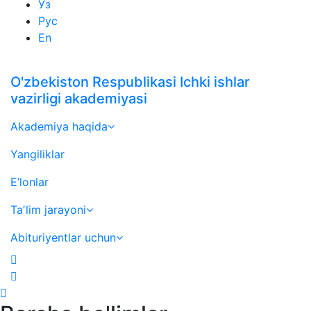
Ўз
Рус
En
O'zbekiston Respublikasi Ichki ishlar
vazirligi akademiyasi
Akademiya haqida
Yangiliklar
E’lonlar
Taʼlim jarayoni
Abituriyentlar uchun