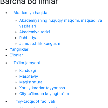
Barcha bo'limlar
Akademiya haqida
Akademiyaning huquqiy maqomi, maqsadi va
vazifalari
Akademiya tarixi
Rahbariyat
Jamoatchilik kengashi
Yangiliklar
E’lonlar
Taʼlim jarayoni
Kunduzgi
Masofaviy
Magistratura
Xorijiy kadrlar tayyorlash
Oliy ta’limdan keyingi ta’lim
Ilmiy-tadqiqot faoliyati