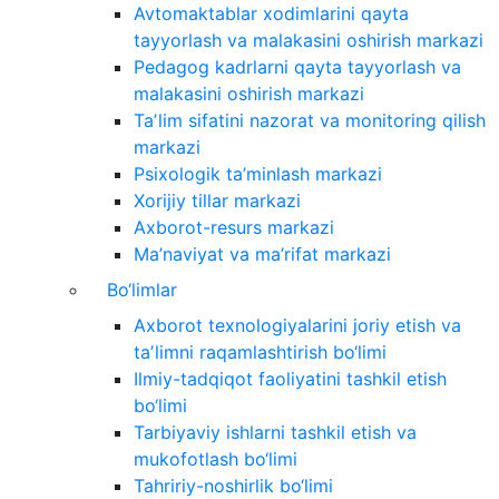
Avtomaktablar xodimlarini qayta
tayyorlash va malakasini oshirish markazi
Pedagog kadrlarni qayta tayyorlash va
malakasini oshirish markazi
Taʼlim sifatini nazorat va monitoring qilish
markazi
Psixologik ta’minlash markazi
Xorijiy tillar markazi
Axborot-resurs markazi
Ma’naviyat va ma’rifat markazi
Bo‘limlar
Axborot texnologiyalarini joriy etish va
taʼlimni raqamlashtirish bo‘limi
Ilmiy-tadqiqot faoliyatini tashkil etish
bo‘limi
Tarbiyaviy ishlarni tashkil etish va
mukofotlash bo‘limi
Tahririy-noshirlik bo‘limi