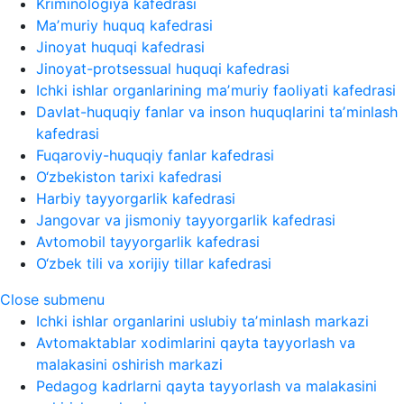
Kriminologiya kafedrasi
Maʼmuriy huquq kafedrasi
Jinoyat huquqi kafedrasi
Jinoyat-protsessual huquqi kafedrasi
Ichki ishlar organlarining maʼmuriy faoliyati kafedrasi
Davlat-huquqiy fanlar va inson huquqlarini taʼminlash
kafedrasi
Fuqaroviy-huquqiy fanlar kafedrasi
O‘zbekiston tarixi kafedrasi
Harbiy tayyorgarlik kafedrasi
Jangovar va jismoniy tayyorgarlik kafedrasi
Avtomobil tayyorgarlik kafedrasi
O‘zbek tili va xorijiy tillar kafedrasi
Close submenu
Ichki ishlar organlarini uslubiy taʼminlash markazi
Avtomaktablar xodimlarini qayta tayyorlash va
malakasini oshirish markazi
Pedagog kadrlarni qayta tayyorlash va malakasini