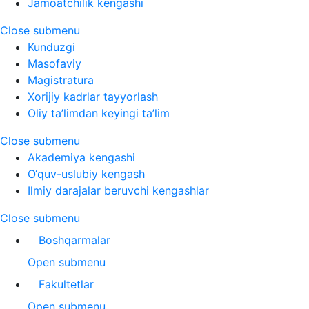
Jamoatchilik kengashi
Close submenu
Kunduzgi
Masofaviy
Magistratura
Xorijiy kadrlar tayyorlash
Oliy ta’limdan keyingi ta’lim
Close submenu
Akademiya kengashi
O‘quv-uslubiy kengash
Ilmiy darajalar beruvchi kengashlar
Close submenu
Boshqarmalar
Open submenu
Fakultetlar
Open submenu