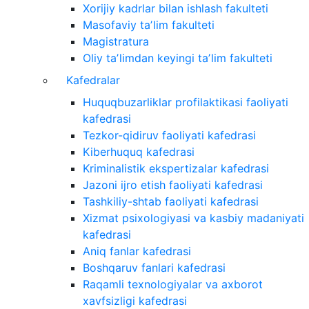
Xorijiy kadrlar bilan ishlash fakulteti
Masofaviy taʼlim fakulteti
Magistratura
Oliy taʼlimdan keyingi taʼlim fakulteti
Kafedralar
Huquqbuzarliklar profilaktikasi faoliyati
kafedrasi
Tezkor-qidiruv faoliyati kafedrasi
Kiberhuquq kafedrasi
Kriminalistik ekspertizalar kafedrasi
Jazoni ijro etish faoliyati kafedrasi
Tashkiliy-shtab faoliyati kafedrasi
Xizmat psixologiyasi va kasbiy madaniyati
kafedrasi
Aniq fanlar kafedrasi
Boshqaruv fanlari kafedrasi
Raqamli texnologiyalar va axborot
xavfsizligi kafedrasi