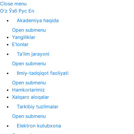
Close menu
O'z
Ўзб
Рус
En
Akademiya haqida
Open submenu
Yangiliklar
E’lonlar
Taʼlim jarayoni
Open submenu
Ilmiy-tadqiqot faoliyati
Open submenu
Hamkorlarimiz
Xalqaro aloqalar
Tarkibiy tuzilmalar
Open submenu
Elektron kutubxona