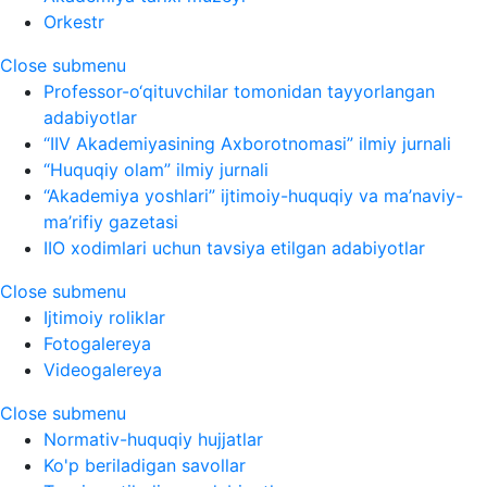
Orkestr
Close submenu
Professor-o‘qituvchilar tomonidan tayyorlangan
adabiyotlar
“IIV Akademiyasining Axborotnomasi” ilmiy jurnali
“Huquqiy olam” ilmiy jurnali
“Akademiya yoshlari” ijtimoiy-huquqiy va ma’naviy-
ma’rifiy gazetasi
IIO xodimlari uchun tavsiya etilgan adabiyotlar
Close submenu
Ijtimoiy roliklar
Fotogalereya
Videogalereya
Close submenu
Normativ-huquqiy hujjatlar
Ko'p beriladigan savollar