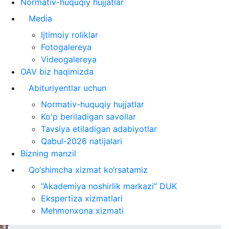
Normativ-huquqiy hujjatlar
Media
Ijtimoiy roliklar
Fotogalereya
Videogalereya
OAV biz haqimizda
Abituriyentlar uchun
Normativ-huquqiy hujjatlar
Ko'p beriladigan savollar
Tavsiya etiladigan adabiyotlar
Qabul-2026 natijalari
Bizning manzil
Qo‘shimcha xizmat ko‘rsatamiz
“Akademiya noshirlik markazi” DUK
Ekspertiza xizmatlari
Mehmonxona xizmati