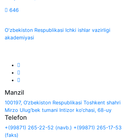
646
O'zbekiston Respublikasi Ichki ishlar vazirligi
akademiyasi
Biz ijtimoiy tarmoqlarda:
Manzil
100197, O‘zbekiston Respublikasi Toshkent shahri
Mirzo Ulug‘bek tumani Intizor ko‘chasi, 68-uy
Telefon
+(99871) 265-22-52 (navb.)
+(99871) 265-17-53
(faks)