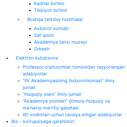
Kadrlar bo‘limi
Tibbiyot bo‘limi
Boshqa tarkibiy tuzilmalar
Axborot xizmati
Saf qismi
Akademiya tarixi muzeyi
Orkestr
Elektron kutubxona
Professor-o‘qituvchilar tomonidan tayyorlangan
adabiyotlar
“IIV Akademiyasining Axborotnomasi” ilmiy
jurnali
“Huquqiy olam” ilmiy jurnali
“Akademiya yoshlari” ijtimoiy-huquqiy va
ma’naviy-ma’rifiy gazetasi
IIO xodimlari uchun tavsiya etilgan adabiyotlar
Biz – korrupsiyaga qarshimiz!