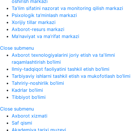
oshirish markazi
Taʼlim sifatini nazorat va monitoring qilish markazi
Psixologik ta’minlash markazi
Xorijiy tillar markazi
Axborot-resurs markazi
Ma’naviyat va ma’rifat markazi
Close submenu
Axborot texnologiyalarini joriy etish va taʼlimni
raqamlashtirish bo‘limi
Ilmiy-tadqiqot faoliyatini tashkil etish bo‘limi
Tarbiyaviy ishlarni tashkil etish va mukofotlash bo‘limi
Tahririy-noshirlik bo‘limi
Kadrlar bo‘limi
Tibbiyot bo‘limi
Close submenu
Axborot xizmati
Saf qismi
Akademiya tarixi muzeyi