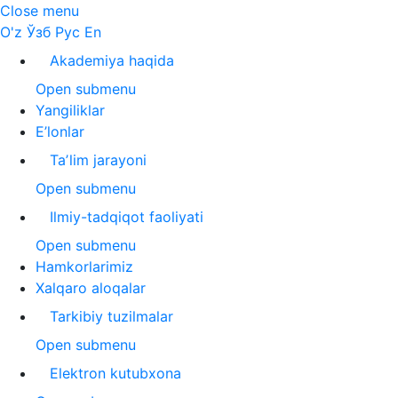
Close menu
O'z
Ўзб
Рус
En
Akademiya haqida
Open submenu
Yangiliklar
E’lonlar
Taʼlim jarayoni
Open submenu
Ilmiy-tadqiqot faoliyati
Open submenu
Hamkorlarimiz
Xalqaro aloqalar
Tarkibiy tuzilmalar
Open submenu
Elektron kutubxona