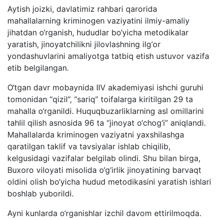
Aytish joizki, davlatimiz rahbari qarorida
mahallalarning kriminogen vaziyatini ilmiy-amaliy
jihatdan o‘rganish, hududlar bo‘yicha metodikalar
yaratish, jinoyatchilikni jilovlashning ilg‘or
yondashuvlarini amaliyotga tatbiq etish ustuvor vazifa
etib belgilangan.
O‘tgan davr mobaynida IIV akademiyasi ishchi guruhi
tomonidan “qizil”, “sariq” toifalarga kiritilgan 29 ta
mahalla o‘rganildi. Huquqbuzarliklarning asl omillarini
tahlil qilish asnosida 96 ta “jinoyat o‘chog‘i” aniqlandi.
Mahallalarda kriminogen vaziyatni yaxshilashga
qaratilgan taklif va tavsiyalar ishlab chiqilib,
kelgusidagi vazifalar belgilab olindi. Shu bilan birga,
Buxoro viloyati misolida o‘g‘irlik jinoyatining barvaqt
oldini olish bo‘yicha hudud metodikasini yaratish ishlari
boshlab yuborildi.
Ayni kunlarda o‘rganishlar izchil davom ettirilmoqda.