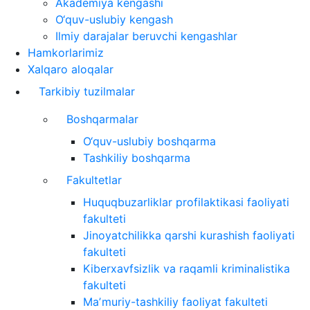
Akademiya kengashi
O‘quv-uslubiy kengash
Ilmiy darajalar beruvchi kengashlar
Hamkorlarimiz
Xalqaro aloqalar
Tarkibiy tuzilmalar
Boshqarmalar
O‘quv-uslubiy boshqarma
Tashkiliy boshqarma
Fakultetlar
Huquqbuzarliklar profilaktikasi faoliyati
fakulteti
Jinoyatchilikka qarshi kurashish faoliyati
fakulteti
Kiberxavfsizlik va raqamli kriminalistika
fakulteti
Maʼmuriy-tashkiliy faoliyat fakulteti