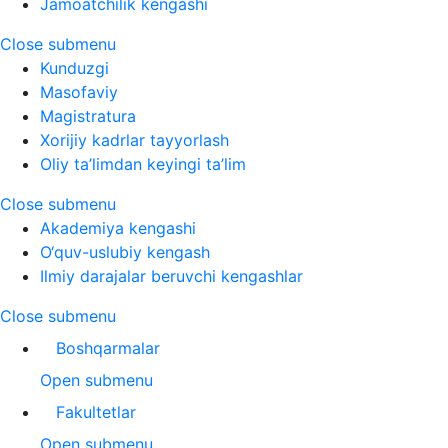
Jamoatchilik kengashi
Close submenu
Kunduzgi
Masofaviy
Magistratura
Xorijiy kadrlar tayyorlash
Oliy ta’limdan keyingi ta’lim
Close submenu
Akademiya kengashi
O‘quv-uslubiy kengash
Ilmiy darajalar beruvchi kengashlar
Close submenu
Boshqarmalar
Open submenu
Fakultetlar
Open submenu