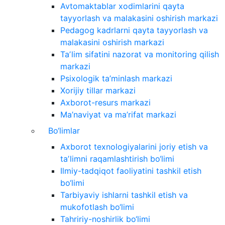
Avtomaktablar xodimlarini qayta
tayyorlash va malakasini oshirish markazi
Pedagog kadrlarni qayta tayyorlash va
malakasini oshirish markazi
Taʼlim sifatini nazorat va monitoring qilish
markazi
Psixologik ta’minlash markazi
Xorijiy tillar markazi
Axborot-resurs markazi
Ma’naviyat va ma’rifat markazi
Bo‘limlar
Axborot texnologiyalarini joriy etish va
taʼlimni raqamlashtirish bo‘limi
Ilmiy-tadqiqot faoliyatini tashkil etish
bo‘limi
Tarbiyaviy ishlarni tashkil etish va
mukofotlash bo‘limi
Tahririy-noshirlik bo‘limi