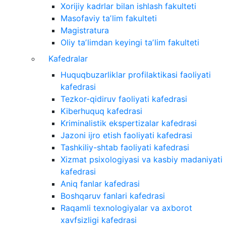
Xorijiy kadrlar bilan ishlash fakulteti
Masofaviy taʼlim fakulteti
Magistratura
Oliy taʼlimdan keyingi taʼlim fakulteti
Kafedralar
Huquqbuzarliklar profilaktikasi faoliyati
kafedrasi
Tezkor-qidiruv faoliyati kafedrasi
Kiberhuquq kafedrasi
Kriminalistik ekspertizalar kafedrasi
Jazoni ijro etish faoliyati kafedrasi
Tashkiliy-shtab faoliyati kafedrasi
Xizmat psixologiyasi va kasbiy madaniyati
kafedrasi
Aniq fanlar kafedrasi
Boshqaruv fanlari kafedrasi
Raqamli texnologiyalar va axborot
xavfsizligi kafedrasi