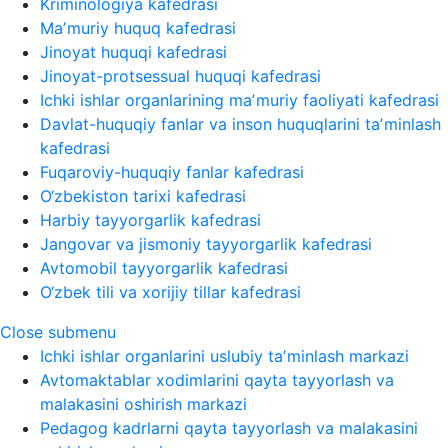
Kriminologiya kafedrasi
Maʼmuriy huquq kafedrasi
Jinoyat huquqi kafedrasi
Jinoyat-protsessual huquqi kafedrasi
Ichki ishlar organlarining maʼmuriy faoliyati kafedrasi
Davlat-huquqiy fanlar va inson huquqlarini taʼminlash
kafedrasi
Fuqaroviy-huquqiy fanlar kafedrasi
O‘zbekiston tarixi kafedrasi
Harbiy tayyorgarlik kafedrasi
Jangovar va jismoniy tayyorgarlik kafedrasi
Avtomobil tayyorgarlik kafedrasi
O‘zbek tili va xorijiy tillar kafedrasi
Close submenu
Ichki ishlar organlarini uslubiy taʼminlash markazi
Avtomaktablar xodimlarini qayta tayyorlash va
malakasini oshirish markazi
Pedagog kadrlarni qayta tayyorlash va malakasini