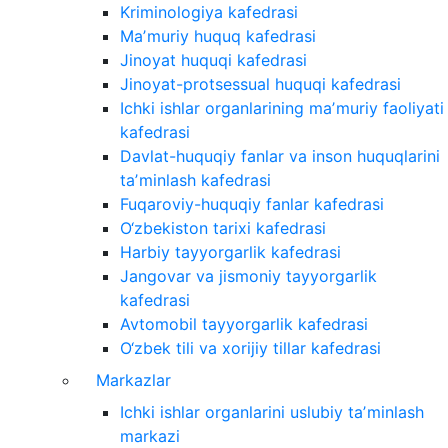
Kriminologiya kafedrasi
Maʼmuriy huquq kafedrasi
Jinoyat huquqi kafedrasi
Jinoyat-protsessual huquqi kafedrasi
Ichki ishlar organlarining maʼmuriy faoliyati
kafedrasi
Davlat-huquqiy fanlar va inson huquqlarini
taʼminlash kafedrasi
Fuqaroviy-huquqiy fanlar kafedrasi
O‘zbekiston tarixi kafedrasi
Harbiy tayyorgarlik kafedrasi
Jangovar va jismoniy tayyorgarlik
kafedrasi
Avtomobil tayyorgarlik kafedrasi
O‘zbek tili va xorijiy tillar kafedrasi
Markazlar
Ichki ishlar organlarini uslubiy taʼminlash
markazi