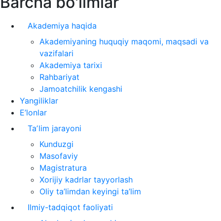
Barcha bo'limlar
Akademiya haqida
Akademiyaning huquqiy maqomi, maqsadi va
vazifalari
Akademiya tarixi
Rahbariyat
Jamoatchilik kengashi
Yangiliklar
E’lonlar
Taʼlim jarayoni
Kunduzgi
Masofaviy
Magistratura
Xorijiy kadrlar tayyorlash
Oliy ta’limdan keyingi ta’lim
Ilmiy-tadqiqot faoliyati