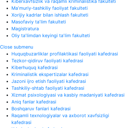
Kiberxavfsizlik va raqamli kriminalistika fakulteti
Maʼmuriy-tashkiliy faoliyat fakulteti
Xorijiy kadrlar bilan ishlash fakulteti
Masofaviy taʼlim fakulteti
Magistratura
Oliy taʼlimdan keyingi taʼlim fakulteti
Close submenu
Huquqbuzarliklar profilaktikasi faoliyati kafedrasi
Tezkor-qidiruv faoliyati kafedrasi
Kiberhuquq kafedrasi
Kriminalistik ekspertizalar kafedrasi
Jazoni ijro etish faoliyati kafedrasi
Tashkiliy-shtab faoliyati kafedrasi
Xizmat psixologiyasi va kasbiy madaniyati kafedrasi
Aniq fanlar kafedrasi
Boshqaruv fanlari kafedrasi
Raqamli texnologiyalar va axborot xavfsizligi
kafedrasi