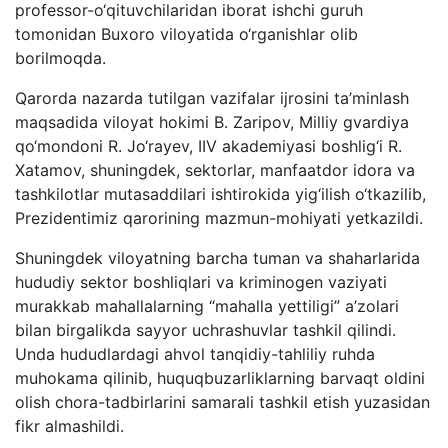
professor-o‘qituvchilaridan iborat ishchi guruh
tomonidan Buxoro viloyatida o‘rganishlar olib
borilmoqda.
Qarorda nazarda tutilgan vazifalar ijrosini ta’minlash
maqsadida viloyat hokimi B. Zaripov, Milliy gvardiya
qo‘mondoni R. Jo‘rayev, IIV akademiyasi boshlig‘i R.
Xatamov, shuningdek, sektorlar, manfaatdor idora va
tashkilotlar mutasaddilari ishtirokida yig‘ilish o‘tkazilib,
Prezidentimiz qarorining mazmun-mohiyati yetkazildi.
Shuningdek viloyatning barcha tuman va shaharlarida
hududiy sektor boshliqlari va kriminogen vaziyati
murakkab mahallalarning “mahalla yettiligi” a’zolari
bilan birgalikda sayyor uchrashuvlar tashkil qilindi.
Unda hududlardagi ahvol tanqidiy-tahliliy ruhda
muhokama qilinib, huquqbuzarliklarning barvaqt oldini
olish chora-tadbirlarini samarali tashkil etish yuzasidan
fikr almashildi.