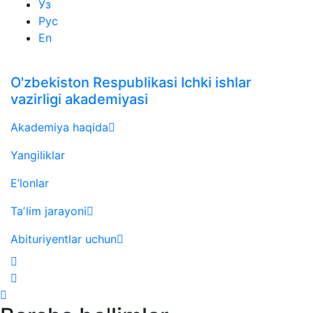
Ўз
Рус
En
O'zbekiston Respublikasi Ichki ishlar
vazirligi akademiyasi
Akademiya haqida
Yangiliklar
E’lonlar
Taʼlim jarayoni
Abituriyentlar uchun