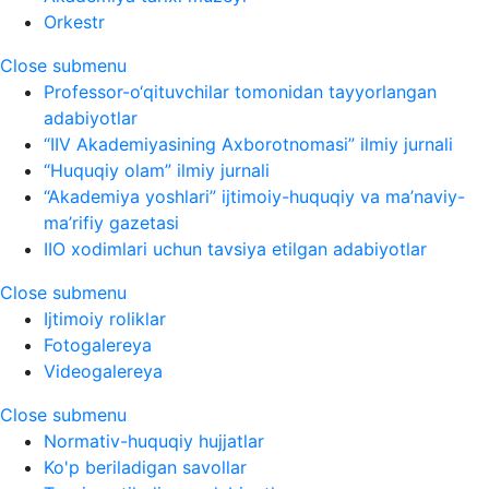
Orkestr
Close submenu
Professor-o‘qituvchilar tomonidan tayyorlangan
adabiyotlar
“IIV Akademiyasining Axborotnomasi” ilmiy jurnali
“Huquqiy olam” ilmiy jurnali
“Akademiya yoshlari” ijtimoiy-huquqiy va ma’naviy-
ma’rifiy gazetasi
IIO xodimlari uchun tavsiya etilgan adabiyotlar
Close submenu
Ijtimoiy roliklar
Fotogalereya
Videogalereya
Close submenu
Normativ-huquqiy hujjatlar
Ko'p beriladigan savollar