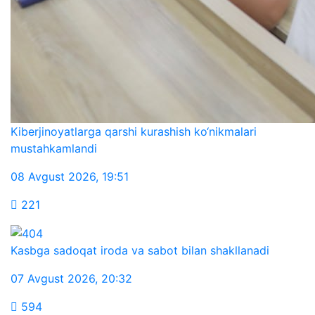
Kiberjinoyatlarga qarshi kurashish ko‘nikmalari
mustahkamlandi
08 Avgust 2026
,
19:51
221
Kasbga sadoqat iroda va sabot bilan shakllanadi
07 Avgust 2026
,
20:32
594