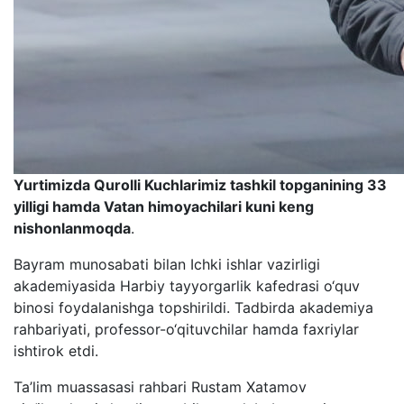
Yurtimizda Qurolli Kuchlarimiz tashkil topganining 33
yilligi hamda Vatan himoyachilari kuni keng
nishonlanmoqda
.
Bayram munosabati bilan Ichki ishlar vazirligi
akademiyasida Harbiy tayyorgarlik kafedrasi o‘quv
binosi foydalanishga topshirildi. Tadbirda akademiya
rahbariyati, professor-o‘qituvchilar hamda faxriylar
ishtirok etdi.
Ta’lim muassasasi rahbari Rustam Xatamov