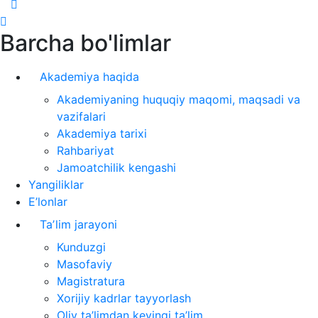
Barcha bo'limlar
Akademiya haqida
Akademiyaning huquqiy maqomi, maqsadi va
vazifalari
Akademiya tarixi
Rahbariyat
Jamoatchilik kengashi
Yangiliklar
E’lonlar
Taʼlim jarayoni
Kunduzgi
Masofaviy
Magistratura
Xorijiy kadrlar tayyorlash
Oliy ta’limdan keyingi ta’lim