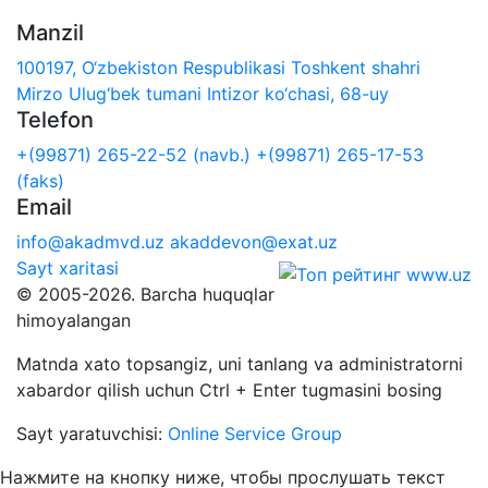
Manzil
100197, O‘zbekiston Respublikasi Toshkent shahri
Mirzo Ulug‘bek tumani Intizor ko‘chasi, 68-uy
Telefon
+(99871) 265-22-52 (navb.)
+(99871) 265-17-53
(faks)
Email
info@akadmvd.uz
akaddevon@exat.uz
Sayt xaritasi
© 2005-2026. Barcha huquqlar
himoyalangan
Matnda xato topsangiz, uni tanlang va administratorni
xabardor qilish uchun Ctrl + Enter tugmasini bosing
Sayt yaratuvchisi:
Online Service Group
Нажмите на кнопку ниже, чтобы прослушать текст