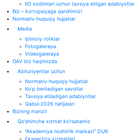
IIO xodimlari uchun tavsiya etilgan adabiyotlar
Biz – korrupsiyaga qarshimiz!
Normativ-huquqiy hujjatlar
Media
Ijtimoiy roliklar
Fotogalereya
Videogalereya
OAV biz haqimizda
Abituriyentlar uchun
Normativ-huquqiy hujjatlar
Ko'p beriladigan savollar
Tavsiya etiladigan adabiyotlar
Qabul-2026 natijalari
Bizning manzil
Qo‘shimcha xizmat ko‘rsatamiz
“Akademiya noshirlik markazi” DUK
Ekspertiza xizmatlari