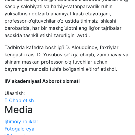
kasbiy salohiyati va harbiy-vatanparvarlik ruhini
yuksaltirish dolzarb ahamiyat kasb etayotgani,
professor-o‘qituvchilar o‘z ustida tinimsiz ishlashi
barobarida, har bir mashg‘ulotni eng ilg‘or tajribalar
asosida tashkil etishi zarurligini aytdi.
Tadbirda kafedra boshlig‘i D. Alouddinov, faxriylar
kengashi raisi D. Yusubov so‘zga chiqib, zamonaviy va
shinam maskan professor-o‘qituvchilar uchun
bayramga munosib tuhfa bo‘lganini e’tirof etishdi.
IIV akademiyasi Axborot xizmati
Ulashish:
Chop etish
Media
Ijtimoiy roliklar
Fotogalereya