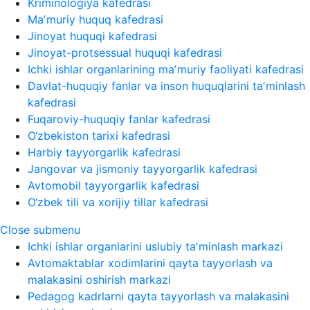
Kriminologiya kafedrasi
Maʼmuriy huquq kafedrasi
Jinoyat huquqi kafedrasi
Jinoyat-protsessual huquqi kafedrasi
Ichki ishlar organlarining maʼmuriy faoliyati kafedrasi
Davlat-huquqiy fanlar va inson huquqlarini taʼminlash
kafedrasi
Fuqaroviy-huquqiy fanlar kafedrasi
O‘zbekiston tarixi kafedrasi
Harbiy tayyorgarlik kafedrasi
Jangovar va jismoniy tayyorgarlik kafedrasi
Avtomobil tayyorgarlik kafedrasi
O‘zbek tili va xorijiy tillar kafedrasi
Close submenu
Ichki ishlar organlarini uslubiy taʼminlash markazi
Avtomaktablar xodimlarini qayta tayyorlash va
malakasini oshirish markazi
Pedagog kadrlarni qayta tayyorlash va malakasini