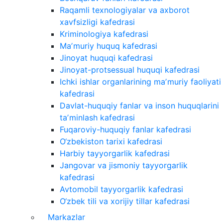
Raqamli texnologiyalar va axborot
xavfsizligi kafedrasi
Kriminologiya kafedrasi
Maʼmuriy huquq kafedrasi
Jinoyat huquqi kafedrasi
Jinoyat-protsessual huquqi kafedrasi
Ichki ishlar organlarining maʼmuriy faoliyati
kafedrasi
Davlat-huquqiy fanlar va inson huquqlarini
taʼminlash kafedrasi
Fuqaroviy-huquqiy fanlar kafedrasi
O‘zbekiston tarixi kafedrasi
Harbiy tayyorgarlik kafedrasi
Jangovar va jismoniy tayyorgarlik
kafedrasi
Avtomobil tayyorgarlik kafedrasi
O‘zbek tili va xorijiy tillar kafedrasi
Markazlar