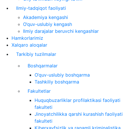
Ilmiy-tadqiqot faoliyati
Akademiya kengashi
O‘quv-uslubiy kengash
Ilmiy darajalar beruvchi kengashlar
Hamkorlarimiz
Xalqaro aloqalar
Tarkibiy tuzilmalar
Boshqarmalar
O‘quv-uslubiy boshqarma
Tashkiliy boshqarma
Fakultetlar
Huquqbuzarliklar profilaktikasi faoliyati
fakulteti
Jinoyatchilikka qarshi kurashish faoliyati
fakulteti
Kiberxavfsizlik va raqamli kriminalistika