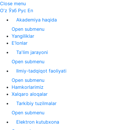
Close menu
O'z
Ўзб
Рус
En
Akademiya haqida
Open submenu
Yangiliklar
E’lonlar
Taʼlim jarayoni
Open submenu
Ilmiy-tadqiqot faoliyati
Open submenu
Hamkorlarimiz
Xalqaro aloqalar
Tarkibiy tuzilmalar
Open submenu
Elektron kutubxona