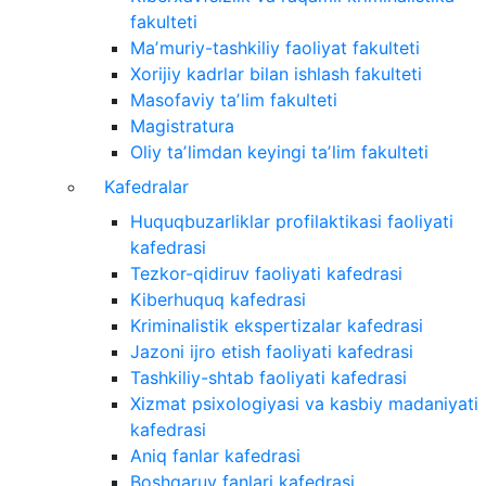
fakulteti
Maʼmuriy-tashkiliy faoliyat fakulteti
Xorijiy kadrlar bilan ishlash fakulteti
Masofaviy taʼlim fakulteti
Magistratura
Oliy taʼlimdan keyingi taʼlim fakulteti
Kafedralar
Huquqbuzarliklar profilaktikasi faoliyati
kafedrasi
Tezkor-qidiruv faoliyati kafedrasi
Kiberhuquq kafedrasi
Kriminalistik ekspertizalar kafedrasi
Jazoni ijro etish faoliyati kafedrasi
Tashkiliy-shtab faoliyati kafedrasi
Xizmat psixologiyasi va kasbiy madaniyati
kafedrasi
Aniq fanlar kafedrasi
Boshqaruv fanlari kafedrasi