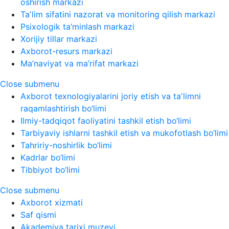
oshirish markazi
Taʼlim sifatini nazorat va monitoring qilish markazi
Psixologik ta’minlash markazi
Xorijiy tillar markazi
Axborot-resurs markazi
Ma’naviyat va ma’rifat markazi
Close submenu
Axborot texnologiyalarini joriy etish va taʼlimni
raqamlashtirish bo‘limi
Ilmiy-tadqiqot faoliyatini tashkil etish bo‘limi
Tarbiyaviy ishlarni tashkil etish va mukofotlash bo‘limi
Tahririy-noshirlik bo‘limi
Kadrlar bo‘limi
Tibbiyot bo‘limi
Close submenu
Axborot xizmati
Saf qismi
Akademiya tarixi muzeyi