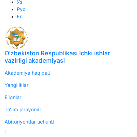
Ўз
Рус
En
O'zbekiston Respublikasi Ichki ishlar
vazirligi akademiyasi
Akademiya haqida
Yangiliklar
E’lonlar
Taʼlim jarayoni
Abituriyentlar uchun