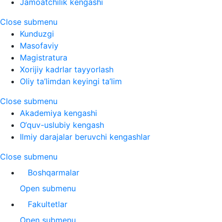
Jamoatchilik kengashi
Close submenu
Kunduzgi
Masofaviy
Magistratura
Xorijiy kadrlar tayyorlash
Oliy ta’limdan keyingi ta’lim
Close submenu
Akademiya kengashi
O‘quv-uslubiy kengash
Ilmiy darajalar beruvchi kengashlar
Close submenu
Boshqarmalar
Open submenu
Fakultetlar
Open submenu