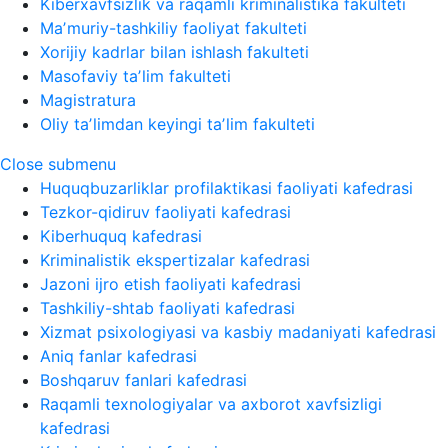
Kiberxavfsizlik va raqamli kriminalistika fakulteti
Maʼmuriy-tashkiliy faoliyat fakulteti
Xorijiy kadrlar bilan ishlash fakulteti
Masofaviy taʼlim fakulteti
Magistratura
Oliy taʼlimdan keyingi taʼlim fakulteti
Close submenu
Huquqbuzarliklar profilaktikasi faoliyati kafedrasi
Tezkor-qidiruv faoliyati kafedrasi
Kiberhuquq kafedrasi
Kriminalistik ekspertizalar kafedrasi
Jazoni ijro etish faoliyati kafedrasi
Tashkiliy-shtab faoliyati kafedrasi
Xizmat psixologiyasi va kasbiy madaniyati kafedrasi
Aniq fanlar kafedrasi
Boshqaruv fanlari kafedrasi
Raqamli texnologiyalar va axborot xavfsizligi
kafedrasi