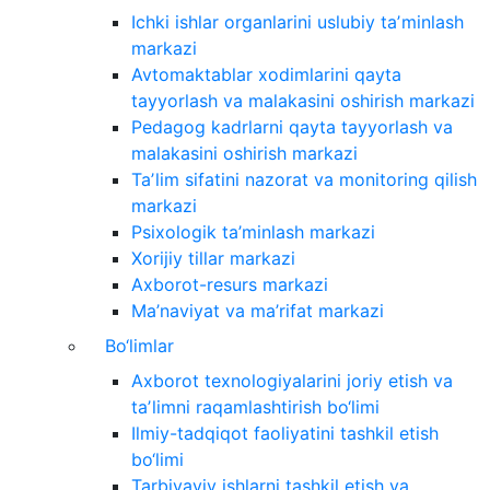
Ichki ishlar organlarini uslubiy taʼminlash
markazi
Avtomaktablar xodimlarini qayta
tayyorlash va malakasini oshirish markazi
Pedagog kadrlarni qayta tayyorlash va
malakasini oshirish markazi
Taʼlim sifatini nazorat va monitoring qilish
markazi
Psixologik ta’minlash markazi
Xorijiy tillar markazi
Axborot-resurs markazi
Ma’naviyat va ma’rifat markazi
Bo‘limlar
Axborot texnologiyalarini joriy etish va
taʼlimni raqamlashtirish bo‘limi
Ilmiy-tadqiqot faoliyatini tashkil etish
bo‘limi
Tarbiyaviy ishlarni tashkil etish va