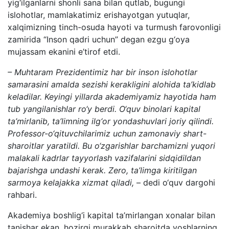
yig‘ilganlarni shonli sana bilan qutlab, bugungi
islohotlar, mamlakatimiz erishayotgan yutuqlar,
xalqimizning tinch-osuda hayoti va turmush farovonligi
zamirida “Inson qadri uchun” degan ezgu g‘oya
mujassam ekanini e’tirof etdi.
– Muhtaram Prezidentimiz har bir inson islohotlar
samarasini amalda sezishi kerakligini alohida ta’kidlab
keladilar. Keyingi yillarda akademiyamiz hayotida ham
tub yangilanishlar ro‘y berdi. O‘quv binolari kapital
ta’mirlanib, ta’limning ilg‘or yondashuvlari joriy qilindi.
Professor-o‘qituvchilarimiz uchun zamonaviy shart-
sharoitlar yaratildi. Bu o‘zgarishlar barchamizni yuqori
malakali kadrlar tayyorlash vazifalarini sidqidildan
bajarishga undashi kerak. Zero, ta’limga kiritilgan
sarmoya kelajakka xizmat qiladi,
– dedi o‘quv dargohi
rahbari.
Akademiya boshlig‘i kapital ta’mirlangan xonalar bilan
tanishar ekan, hozirgi murakkab sharoitda yoshlarning