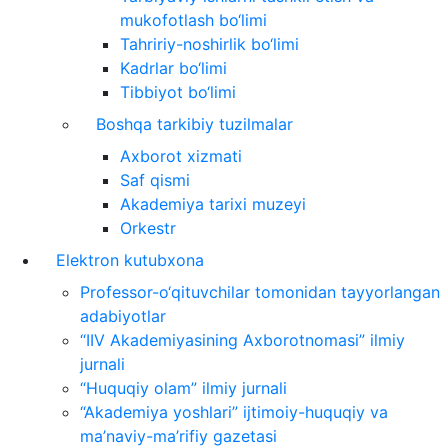
mukofotlash bo‘limi
Tahririy-noshirlik bo‘limi
Kadrlar bo‘limi
Tibbiyot bo‘limi
Boshqa tarkibiy tuzilmalar
Axborot xizmati
Saf qismi
Akademiya tarixi muzeyi
Orkestr
Elektron kutubxona
Professor-o‘qituvchilar tomonidan tayyorlangan
adabiyotlar
“IIV Akademiyasining Axborotnomasi” ilmiy
jurnali
“Huquqiy olam” ilmiy jurnali
“Akademiya yoshlari” ijtimoiy-huquqiy va
ma’naviy-ma’rifiy gazetasi