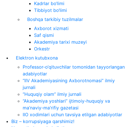
Kadrlar bo‘limi
Tibbiyot bo‘limi
Boshqa tarkibiy tuzilmalar
Axborot xizmati
Saf qismi
Akademiya tarixi muzeyi
Orkestr
Elektron kutubxona
Professor-o‘qituvchilar tomonidan tayyorlangan
adabiyotlar
“IIV Akademiyasining Axborotnomasi” ilmiy
jurnali
“Huquqiy olam” ilmiy jurnali
“Akademiya yoshlari” ijtimoiy-huquqiy va
ma’naviy-ma’rifiy gazetasi
IIO xodimlari uchun tavsiya etilgan adabiyotlar
Biz – korrupsiyaga qarshimiz!