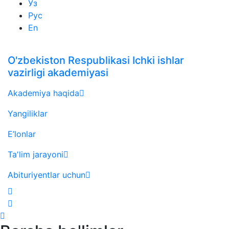
Ўз
Рус
En
O'zbekiston Respublikasi Ichki ishlar
vazirligi akademiyasi
Akademiya haqida
Yangiliklar
E’lonlar
Taʼlim jarayoni
Abituriyentlar uchun