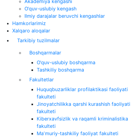
Akademiya kengashi
O‘quv-uslubiy kengash
Ilmiy darajalar beruvchi kengashlar
Hamkorlarimiz
Xalqaro aloqalar
Tarkibiy tuzilmalar
Boshqarmalar
O‘quv-uslubiy boshqarma
Tashkiliy boshqarma
Fakultetlar
Huquqbuzarliklar profilaktikasi faoliyati
fakulteti
Jinoyatchilikka qarshi kurashish faoliyati
fakulteti
Kiberxavfsizlik va raqamli kriminalistika
fakulteti
Maʼmuriy-tashkiliy faoliyat fakulteti