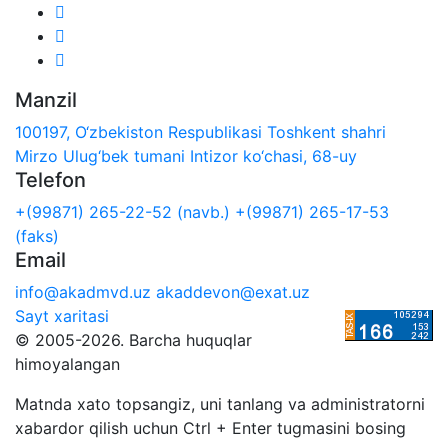
Manzil
100197, O‘zbekiston Respublikasi Toshkent shahri
Mirzo Ulug‘bek tumani Intizor ko‘chasi, 68-uy
Telefon
+(99871) 265-22-52 (navb.)
+(99871) 265-17-53
(faks)
Email
info@akadmvd.uz
akaddevon@exat.uz
Sayt xaritasi
© 2005-2026. Barcha huquqlar
himoyalangan
Matnda xato topsangiz, uni tanlang va administratorni
xabardor qilish uchun Ctrl + Enter tugmasini bosing