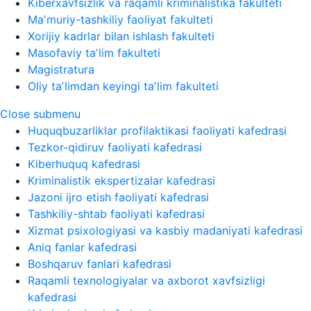
Kiberxavfsizlik va raqamli kriminalistika fakulteti
Maʼmuriy-tashkiliy faoliyat fakulteti
Xorijiy kadrlar bilan ishlash fakulteti
Masofaviy taʼlim fakulteti
Magistratura
Oliy taʼlimdan keyingi taʼlim fakulteti
Close submenu
Huquqbuzarliklar profilaktikasi faoliyati kafedrasi
Tezkor-qidiruv faoliyati kafedrasi
Kiberhuquq kafedrasi
Kriminalistik ekspertizalar kafedrasi
Jazoni ijro etish faoliyati kafedrasi
Tashkiliy-shtab faoliyati kafedrasi
Xizmat psixologiyasi va kasbiy madaniyati kafedrasi
Aniq fanlar kafedrasi
Boshqaruv fanlari kafedrasi
Raqamli texnologiyalar va axborot xavfsizligi
kafedrasi