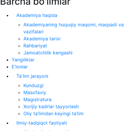
Barcha bo'limlar
Akademiya haqida
Akademiyaning huquqiy maqomi, maqsadi va
vazifalari
Akademiya tarixi
Rahbariyat
Jamoatchilik kengashi
Yangiliklar
E’lonlar
Taʼlim jarayoni
Kunduzgi
Masofaviy
Magistratura
Xorijiy kadrlar tayyorlash
Oliy ta’limdan keyingi ta’lim
Ilmiy-tadqiqot faoliyati