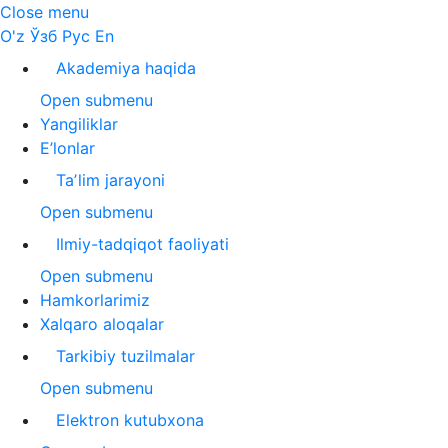
Close menu
O'z
Ўзб
Рус
En
Akademiya haqida
Open submenu
Yangiliklar
E’lonlar
Taʼlim jarayoni
Open submenu
Ilmiy-tadqiqot faoliyati
Open submenu
Hamkorlarimiz
Xalqaro aloqalar
Tarkibiy tuzilmalar
Open submenu
Elektron kutubxona