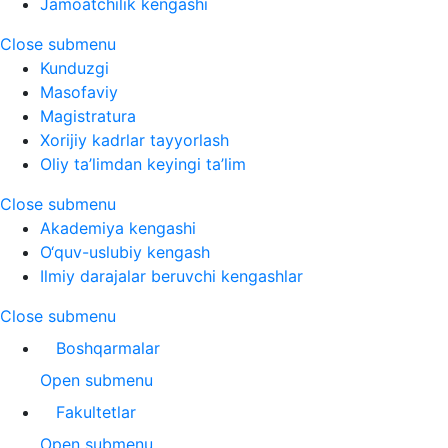
Jamoatchilik kengashi
Close submenu
Kunduzgi
Masofaviy
Magistratura
Xorijiy kadrlar tayyorlash
Oliy ta’limdan keyingi ta’lim
Close submenu
Akademiya kengashi
O‘quv-uslubiy kengash
Ilmiy darajalar beruvchi kengashlar
Close submenu
Boshqarmalar
Open submenu
Fakultetlar
Open submenu