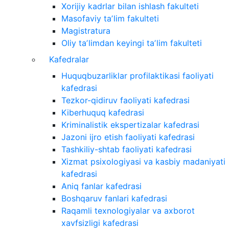
Xorijiy kadrlar bilan ishlash fakulteti
Masofaviy taʼlim fakulteti
Magistratura
Oliy taʼlimdan keyingi taʼlim fakulteti
Kafedralar
Huquqbuzarliklar profilaktikasi faoliyati
kafedrasi
Tezkor-qidiruv faoliyati kafedrasi
Kiberhuquq kafedrasi
Kriminalistik ekspertizalar kafedrasi
Jazoni ijro etish faoliyati kafedrasi
Tashkiliy-shtab faoliyati kafedrasi
Xizmat psixologiyasi va kasbiy madaniyati
kafedrasi
Aniq fanlar kafedrasi
Boshqaruv fanlari kafedrasi
Raqamli texnologiyalar va axborot
xavfsizligi kafedrasi