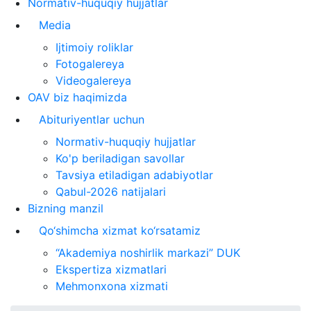
Normativ-huquqiy hujjatlar
Media
Ijtimoiy roliklar
Fotogalereya
Videogalereya
OAV biz haqimizda
Abituriyentlar uchun
Normativ-huquqiy hujjatlar
Ko'p beriladigan savollar
Tavsiya etiladigan adabiyotlar
Qabul-2026 natijalari
Bizning manzil
Qo‘shimcha xizmat ko‘rsatamiz
“Akademiya noshirlik markazi” DUK
Ekspertiza xizmatlari
Mehmonxona xizmati