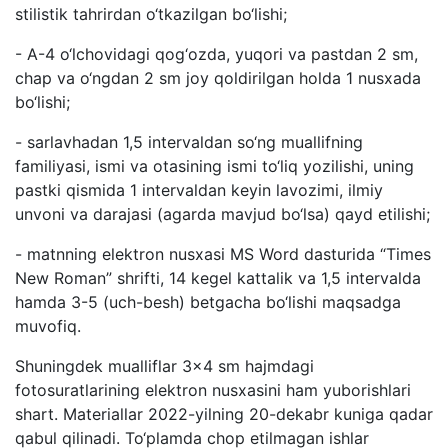
stilistik tahrirdan o‘tkazilgan bo‘lishi;
- A-4 o‘lchovidagi qog‘ozda, yuqori va pastdan 2 sm,
chap va o‘ngdan 2 sm joy qoldirilgan holda 1 nusxada
bo‘lishi;
- sarlavhadan 1,5 intervaldan so‘ng muallifning
familiyasi, ismi va otasining ismi to‘liq yozilishi, uning
pastki qismida 1 intervaldan keyin lavozimi, ilmiy
unvoni va darajasi (agarda mavjud bo‘lsa) qayd etilishi;
- matnning elektron nusxasi MS Word dasturida “Times
New Roman” shrifti, 14 kegel kattalik va 1,5 intervalda
hamda 3-5 (uch-besh) betgacha bo‘lishi maqsadga
muvofiq.
Shuningdek mualliflar 3x4 sm hajmdagi
fotosuratlarining elektron nusxasini ham yuborishlari
shart. Materiallar 2022-yilning 20-dekabr kuniga qadar
qabul qilinadi. To‘plamda chop etilmagan ishlar