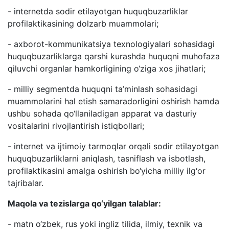
- internetda sodir etilayotgan huquqbuzarliklar
profilaktikasining dolzarb muammolari;
- axborot-kommunikatsiya texnologiyalari sohasidagi
huquqbuzarliklarga qarshi kurashda huquqni muhofaza
qiluvchi organlar hamkorligining o‘ziga xos jihatlari;
- milliy segmentda huquqni ta’minlash sohasidagi
muammolarini hal etish samaradorligini oshirish hamda
ushbu sohada qo‘llaniladigan apparat va dasturiy
vositalarini rivojlantirish istiqbollari;
- internet va ijtimoiy tarmoqlar orqali sodir etilayotgan
huquqbuzarliklarni aniqlash, tasniflash va isbotlash,
profilaktikasini amalga oshirish bo‘yicha milliy ilg‘or
tajribalar.
Maqola va tezislarga qo‘yilgan talablar:
- matn o‘zbek, rus yoki ingliz tilida, ilmiy, texnik va