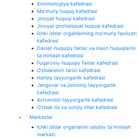
Kriminologiya kafedrasi
Maʼmuriy huquq kafedrasi
Jinoyat huquqi kafedrasi
Jinoyat-protsessual huquqi kafedrasi
Ichki ishlar organlarining maʼmuriy faoliyati
kafedrasi
Davlat-huquqiy fanlar va inson huquqlarini
taʼminlash kafedrasi
Fuqaroviy-huquqiy fanlar kafedrasi
O‘zbekiston tarixi kafedrasi
Harbiy tayyorgarlik kafedrasi
Jangovar va jismoniy tayyorgarlik
kafedrasi
Avtomobil tayyorgarlik kafedrasi
O‘zbek tili va xorijiy tillar kafedrasi
Markazlar
Ichki ishlar organlarini uslubiy taʼminlash
markazi