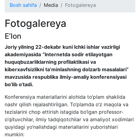
Bosh sahifa
Media
Fotogalereya
Fotogalereya
E’lon
Joriy yilning 22-dekabr kuni
Ichki ishlar vazirligi
akademiyasida
“Internetda sodir etilayotgan
huquqbuzarliklarning profilaktikasi va
kiberxavfsizlikni ta’minlashning dolzarb masalalari”
mavzusida
respublika
ilmiy-amaliy konferensiya
si
bo‘lib o‘tadi
.
Konferensiya materiallarini alohida to‘plam shaklida
nashr qilish rejalashtirilgan. To‘plamda o‘z maqola va
tezislarini chop ettirish istagida bo‘lgan professor-
o‘qituvchilar, ilmiy tadqiqotchilar va amaliyot xodimlari
quyidagi yo‘nalishdagi materiallarini yuborishlari
mumkin: