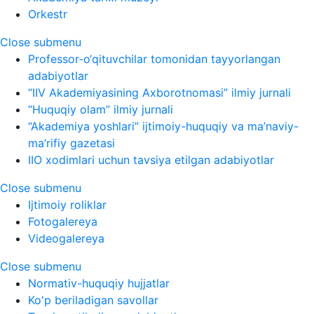
Orkestr
Close submenu
Professor-o‘qituvchilar tomonidan tayyorlangan
adabiyotlar
“IIV Akademiyasining Axborotnomasi” ilmiy jurnali
“Huquqiy olam” ilmiy jurnali
“Akademiya yoshlari” ijtimoiy-huquqiy va ma’naviy-
ma’rifiy gazetasi
IIO xodimlari uchun tavsiya etilgan adabiyotlar
Close submenu
Ijtimoiy roliklar
Fotogalereya
Videogalereya
Close submenu
Normativ-huquqiy hujjatlar
Ko'p beriladigan savollar