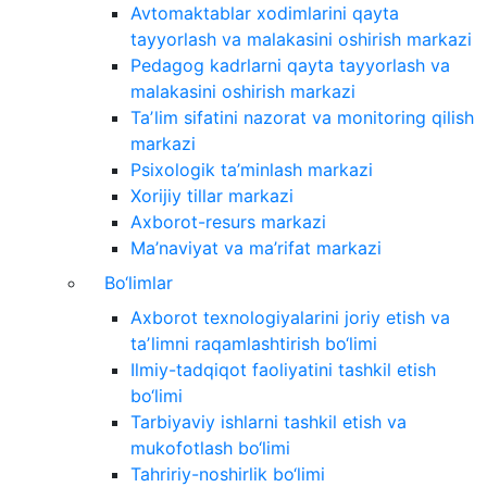
Avtomaktablar xodimlarini qayta
tayyorlash va malakasini oshirish markazi
Pedagog kadrlarni qayta tayyorlash va
malakasini oshirish markazi
Taʼlim sifatini nazorat va monitoring qilish
markazi
Psixologik ta’minlash markazi
Xorijiy tillar markazi
Axborot-resurs markazi
Ma’naviyat va ma’rifat markazi
Bo‘limlar
Axborot texnologiyalarini joriy etish va
taʼlimni raqamlashtirish bo‘limi
Ilmiy-tadqiqot faoliyatini tashkil etish
bo‘limi
Tarbiyaviy ishlarni tashkil etish va
mukofotlash bo‘limi
Tahririy-noshirlik bo‘limi