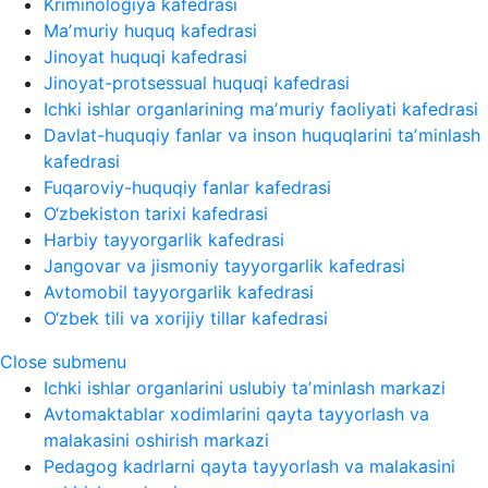
Kriminologiya kafedrasi
Maʼmuriy huquq kafedrasi
Jinoyat huquqi kafedrasi
Jinoyat-protsessual huquqi kafedrasi
Ichki ishlar organlarining maʼmuriy faoliyati kafedrasi
Davlat-huquqiy fanlar va inson huquqlarini taʼminlash
kafedrasi
Fuqaroviy-huquqiy fanlar kafedrasi
O‘zbekiston tarixi kafedrasi
Harbiy tayyorgarlik kafedrasi
Jangovar va jismoniy tayyorgarlik kafedrasi
Avtomobil tayyorgarlik kafedrasi
O‘zbek tili va xorijiy tillar kafedrasi
Close submenu
Ichki ishlar organlarini uslubiy taʼminlash markazi
Avtomaktablar xodimlarini qayta tayyorlash va
malakasini oshirish markazi
Pedagog kadrlarni qayta tayyorlash va malakasini