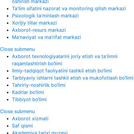
oshirish markazi
Taʼlim sifatini nazorat va monitoring qilish markazi
Psixologik ta’minlash markazi
Xorijiy tillar markazi
Axborot-resurs markazi
Ma’naviyat va ma’rifat markazi
Close submenu
Axborot texnologiyalarini joriy etish va taʼlimni
raqamlashtirish bo‘limi
Ilmiy-tadqiqot faoliyatini tashkil etish bo‘limi
Tarbiyaviy ishlarni tashkil etish va mukofotlash bo‘limi
Tahririy-noshirlik bo‘limi
Kadrlar bo‘limi
Tibbiyot bo‘limi
Close submenu
Axborot xizmati
Saf qismi
Akademiya tarixi muzeyi