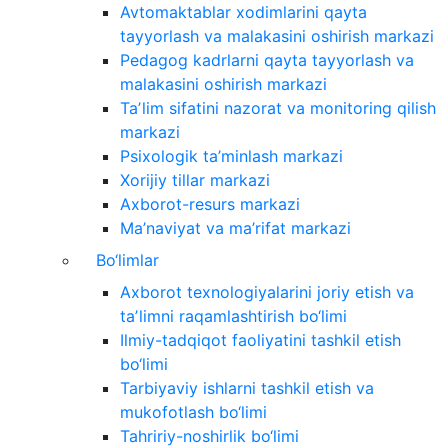
Avtomaktablar xodimlarini qayta
tayyorlash va malakasini oshirish markazi
Pedagog kadrlarni qayta tayyorlash va
malakasini oshirish markazi
Taʼlim sifatini nazorat va monitoring qilish
markazi
Psixologik ta’minlash markazi
Xorijiy tillar markazi
Axborot-resurs markazi
Ma’naviyat va ma’rifat markazi
Bo‘limlar
Axborot texnologiyalarini joriy etish va
taʼlimni raqamlashtirish bo‘limi
Ilmiy-tadqiqot faoliyatini tashkil etish
bo‘limi
Tarbiyaviy ishlarni tashkil etish va
mukofotlash bo‘limi
Tahririy-noshirlik bo‘limi