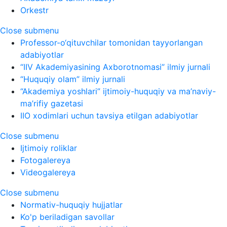
Orkestr
Close submenu
Professor-o‘qituvchilar tomonidan tayyorlangan
adabiyotlar
“IIV Akademiyasining Axborotnomasi” ilmiy jurnali
“Huquqiy olam” ilmiy jurnali
“Akademiya yoshlari” ijtimoiy-huquqiy va ma’naviy-
ma’rifiy gazetasi
IIO xodimlari uchun tavsiya etilgan adabiyotlar
Close submenu
Ijtimoiy roliklar
Fotogalereya
Videogalereya
Close submenu
Normativ-huquqiy hujjatlar
Ko'p beriladigan savollar