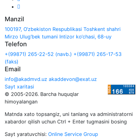
Manzil
100197, O‘zbekiston Respublikasi Toshkent shahri
Mirzo Ulug‘bek tumani Intizor ko‘chasi, 68-uy
Telefon
+(99871) 265-22-52 (navb.)
+(99871) 265-17-53
(faks)
Email
info@akadmvd.uz
akaddevon@exat.uz
Sayt xaritasi
© 2005-2026. Barcha huquqlar
himoyalangan
Matnda xato topsangiz, uni tanlang va administratorni
xabardor qilish uchun Ctrl + Enter tugmasini bosing
Sayt yaratuvchisi:
Online Service Group