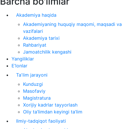
Barcha bo'limlar
Akademiya haqida
Akademiyaning huquqiy maqomi, maqsadi va
vazifalari
Akademiya tarixi
Rahbariyat
Jamoatchilik kengashi
Yangiliklar
E’lonlar
Taʼlim jarayoni
Kunduzgi
Masofaviy
Magistratura
Xorijiy kadrlar tayyorlash
Oliy ta’limdan keyingi ta’lim
Ilmiy-tadqiqot faoliyati