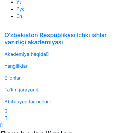
Ўз
Рус
En
O'zbekiston Respublikasi Ichki ishlar
vazirligi akademiyasi
Akademiya haqida
Yangiliklar
E’lonlar
Taʼlim jarayoni
Abituriyentlar uchun