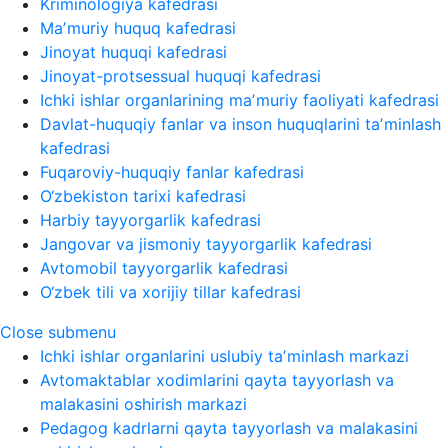
Kriminologiya kafedrasi
Maʼmuriy huquq kafedrasi
Jinoyat huquqi kafedrasi
Jinoyat-protsessual huquqi kafedrasi
Ichki ishlar organlarining maʼmuriy faoliyati kafedrasi
Davlat-huquqiy fanlar va inson huquqlarini taʼminlash
kafedrasi
Fuqaroviy-huquqiy fanlar kafedrasi
O‘zbekiston tarixi kafedrasi
Harbiy tayyorgarlik kafedrasi
Jangovar va jismoniy tayyorgarlik kafedrasi
Avtomobil tayyorgarlik kafedrasi
O‘zbek tili va xorijiy tillar kafedrasi
Close submenu
Ichki ishlar organlarini uslubiy taʼminlash markazi
Avtomaktablar xodimlarini qayta tayyorlash va
malakasini oshirish markazi
Pedagog kadrlarni qayta tayyorlash va malakasini