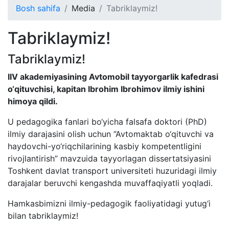
Bosh sahifa
Media
Tabriklaymiz!
Tabriklaymiz!
Tabriklaymiz!
IIV akademiyasining Avtomobil tayyorgarlik kafedrasi
o‘qituvchisi, kapitan Ibrohim Ibrohimov ilmiy ishini
himoya qildi.
U pedagogika fanlari bo‘yicha falsafa doktori (PhD)
ilmiy darajasini olish uchun “Avtomaktab o‘qituvchi va
haydovchi-yo‘riqchilarining kasbiy kompetentligini
rivojlantirish” mavzuida tayyorlagan dissertatsiyasini
Toshkent davlat transport universiteti huzuridagi ilmiy
darajalar beruvchi kengashda muvaffaqiyatli yoqladi.
Hamkasbimizni ilmiy-pedagogik faoliyatidagi yutug‘i
bilan tabriklaymiz!