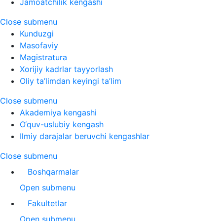
Jamoatchilik kengashi
Close submenu
Kunduzgi
Masofaviy
Magistratura
Xorijiy kadrlar tayyorlash
Oliy ta’limdan keyingi ta’lim
Close submenu
Akademiya kengashi
O‘quv-uslubiy kengash
Ilmiy darajalar beruvchi kengashlar
Close submenu
Boshqarmalar
Open submenu
Fakultetlar
Open submenu