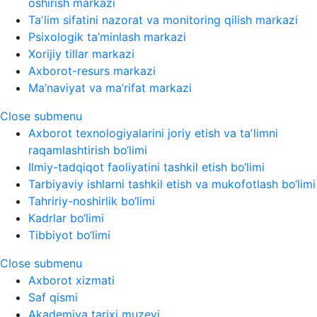
oshirish markazi
Taʼlim sifatini nazorat va monitoring qilish markazi
Psixologik ta’minlash markazi
Xorijiy tillar markazi
Axborot-resurs markazi
Ma’naviyat va ma’rifat markazi
Close submenu
Axborot texnologiyalarini joriy etish va taʼlimni
raqamlashtirish bo‘limi
Ilmiy-tadqiqot faoliyatini tashkil etish bo‘limi
Tarbiyaviy ishlarni tashkil etish va mukofotlash bo‘limi
Tahririy-noshirlik bo‘limi
Kadrlar bo‘limi
Tibbiyot bo‘limi
Close submenu
Axborot xizmati
Saf qismi
Akademiya tarixi muzeyi