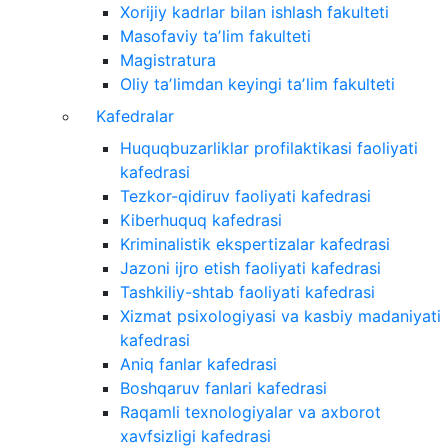
Xorijiy kadrlar bilan ishlash fakulteti
Masofaviy taʼlim fakulteti
Magistratura
Oliy taʼlimdan keyingi taʼlim fakulteti
Kafedralar
Huquqbuzarliklar profilaktikasi faoliyati
kafedrasi
Tezkor-qidiruv faoliyati kafedrasi
Kiberhuquq kafedrasi
Kriminalistik ekspertizalar kafedrasi
Jazoni ijro etish faoliyati kafedrasi
Tashkiliy-shtab faoliyati kafedrasi
Xizmat psixologiyasi va kasbiy madaniyati
kafedrasi
Aniq fanlar kafedrasi
Boshqaruv fanlari kafedrasi
Raqamli texnologiyalar va axborot
xavfsizligi kafedrasi