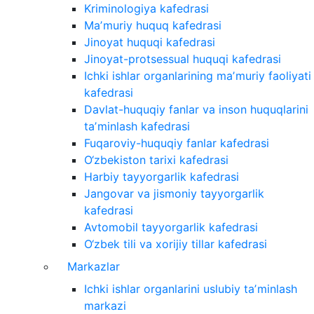
Kriminologiya kafedrasi
Maʼmuriy huquq kafedrasi
Jinoyat huquqi kafedrasi
Jinoyat-protsessual huquqi kafedrasi
Ichki ishlar organlarining maʼmuriy faoliyati
kafedrasi
Davlat-huquqiy fanlar va inson huquqlarini
taʼminlash kafedrasi
Fuqaroviy-huquqiy fanlar kafedrasi
O‘zbekiston tarixi kafedrasi
Harbiy tayyorgarlik kafedrasi
Jangovar va jismoniy tayyorgarlik
kafedrasi
Avtomobil tayyorgarlik kafedrasi
O‘zbek tili va xorijiy tillar kafedrasi
Markazlar
Ichki ishlar organlarini uslubiy taʼminlash
markazi