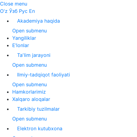
Close menu
O'z
Ўзб
Рус
En
Akademiya haqida
Open submenu
Yangiliklar
E’lonlar
Taʼlim jarayoni
Open submenu
Ilmiy-tadqiqot faoliyati
Open submenu
Hamkorlarimiz
Xalqaro aloqalar
Tarkibiy tuzilmalar
Open submenu
Elektron kutubxona