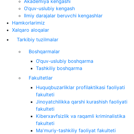
Akademiya kengashi
O‘quv-uslubiy kengash
Ilmiy darajalar beruvchi kengashlar
Hamkorlarimiz
Xalqaro aloqalar
Tarkibiy tuzilmalar
Boshqarmalar
O‘quv-uslubiy boshqarma
Tashkiliy boshqarma
Fakultetlar
Huquqbuzarliklar profilaktikasi faoliyati
fakulteti
Jinoyatchilikka qarshi kurashish faoliyati
fakulteti
Kiberxavfsizlik va raqamli kriminalistika
fakulteti
Maʼmuriy-tashkiliy faoliyat fakulteti