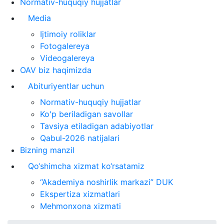
Normativ-huquqiy hujjatlar
Media
Ijtimoiy roliklar
Fotogalereya
Videogalereya
OAV biz haqimizda
Abituriyentlar uchun
Normativ-huquqiy hujjatlar
Ko'p beriladigan savollar
Tavsiya etiladigan adabiyotlar
Qabul-2026 natijalari
Bizning manzil
Qo‘shimcha xizmat ko‘rsatamiz
“Akademiya noshirlik markazi” DUK
Ekspertiza xizmatlari
Mehmonxona xizmati