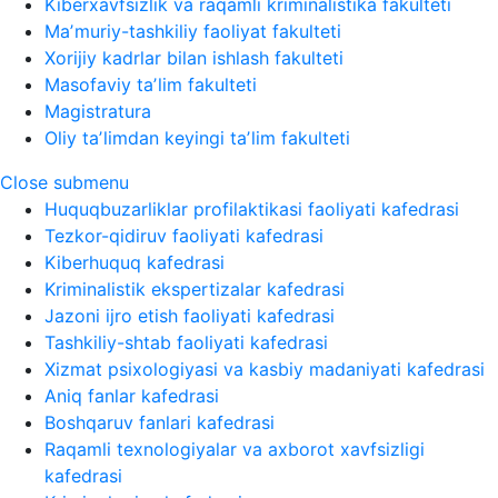
Kiberxavfsizlik va raqamli kriminalistika fakulteti
Maʼmuriy-tashkiliy faoliyat fakulteti
Xorijiy kadrlar bilan ishlash fakulteti
Masofaviy taʼlim fakulteti
Magistratura
Oliy taʼlimdan keyingi taʼlim fakulteti
Close submenu
Huquqbuzarliklar profilaktikasi faoliyati kafedrasi
Tezkor-qidiruv faoliyati kafedrasi
Kiberhuquq kafedrasi
Kriminalistik ekspertizalar kafedrasi
Jazoni ijro etish faoliyati kafedrasi
Tashkiliy-shtab faoliyati kafedrasi
Xizmat psixologiyasi va kasbiy madaniyati kafedrasi
Aniq fanlar kafedrasi
Boshqaruv fanlari kafedrasi
Raqamli texnologiyalar va axborot xavfsizligi
kafedrasi