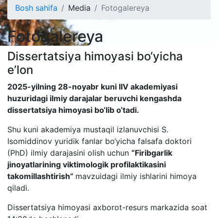
Bosh sahifa
Media
Fotogalereya
Fotogalereya
Dissertatsiya himoyasi bo‘yicha
e’lon
2025-yilning 28-noyabr kuni IIV akademiyasi
huzuridagi ilmiy darajalar beruvchi kengashda
dissertatsiya himoyasi bo‘lib o‘tadi.
Shu kuni akademiya mustaqil izlanuvchisi S.
Isomiddinov yuridik fanlar bo‘yicha falsafa doktori
(PhD) ilmiy darajasini olish uchun
“Firibgarlik
jinoyatlarining viktimologik profilaktikasini
takomillashtirish”
mavzuidagi ilmiy ishlarini himoya
qiladi.
Dissertatsiya himoyasi axborot-resurs markazida soat