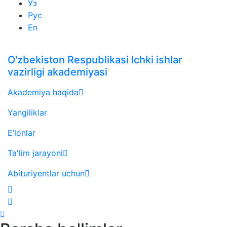
Ўз
Рус
En
O'zbekiston Respublikasi Ichki ishlar
vazirligi akademiyasi
Akademiya haqida
Yangiliklar
E’lonlar
Taʼlim jarayoni
Abituriyentlar uchun