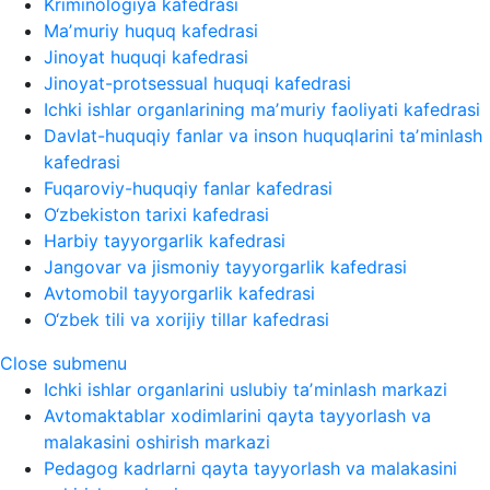
Kriminologiya kafedrasi
Maʼmuriy huquq kafedrasi
Jinoyat huquqi kafedrasi
Jinoyat-protsessual huquqi kafedrasi
Ichki ishlar organlarining maʼmuriy faoliyati kafedrasi
Davlat-huquqiy fanlar va inson huquqlarini taʼminlash
kafedrasi
Fuqaroviy-huquqiy fanlar kafedrasi
O‘zbekiston tarixi kafedrasi
Harbiy tayyorgarlik kafedrasi
Jangovar va jismoniy tayyorgarlik kafedrasi
Avtomobil tayyorgarlik kafedrasi
O‘zbek tili va xorijiy tillar kafedrasi
Close submenu
Ichki ishlar organlarini uslubiy taʼminlash markazi
Avtomaktablar xodimlarini qayta tayyorlash va
malakasini oshirish markazi
Pedagog kadrlarni qayta tayyorlash va malakasini