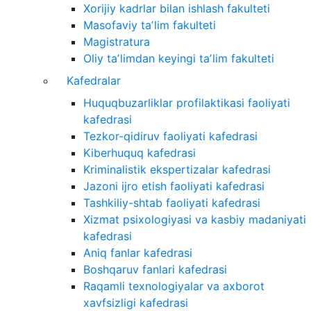
Xorijiy kadrlar bilan ishlash fakulteti
Masofaviy taʼlim fakulteti
Magistratura
Oliy taʼlimdan keyingi taʼlim fakulteti
Kafedralar
Huquqbuzarliklar profilaktikasi faoliyati
kafedrasi
Tezkor-qidiruv faoliyati kafedrasi
Kiberhuquq kafedrasi
Kriminalistik ekspertizalar kafedrasi
Jazoni ijro etish faoliyati kafedrasi
Tashkiliy-shtab faoliyati kafedrasi
Xizmat psixologiyasi va kasbiy madaniyati
kafedrasi
Aniq fanlar kafedrasi
Boshqaruv fanlari kafedrasi
Raqamli texnologiyalar va axborot
xavfsizligi kafedrasi