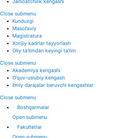
Jamoatchilik kengashi
Close submenu
Kunduzgi
Masofaviy
Magistratura
Xorijiy kadrlar tayyorlash
Oliy ta’limdan keyingi ta’lim
Close submenu
Akademiya kengashi
O‘quv-uslubiy kengash
Ilmiy darajalar beruvchi kengashlar
Close submenu
Boshqarmalar
Open submenu
Fakultetlar
Open submenu