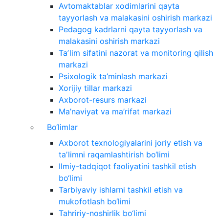
Avtomaktablar xodimlarini qayta
tayyorlash va malakasini oshirish markazi
Pedagog kadrlarni qayta tayyorlash va
malakasini oshirish markazi
Taʼlim sifatini nazorat va monitoring qilish
markazi
Psixologik ta’minlash markazi
Xorijiy tillar markazi
Axborot-resurs markazi
Ma’naviyat va ma’rifat markazi
Bo‘limlar
Axborot texnologiyalarini joriy etish va
taʼlimni raqamlashtirish bo‘limi
Ilmiy-tadqiqot faoliyatini tashkil etish
bo‘limi
Tarbiyaviy ishlarni tashkil etish va
mukofotlash bo‘limi
Tahririy-noshirlik bo‘limi