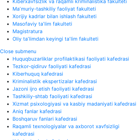
Kiberxavfsizlik va raqamli kriminalistika fakulteti
Maʼmuriy-tashkiliy faoliyat fakulteti
Xorijiy kadrlar bilan ishlash fakulteti
Masofaviy taʼlim fakulteti
Magistratura
Oliy taʼlimdan keyingi taʼlim fakulteti
Close submenu
Huquqbuzarliklar profilaktikasi faoliyati kafedrasi
Tezkor-qidiruv faoliyati kafedrasi
Kiberhuquq kafedrasi
Kriminalistik ekspertizalar kafedrasi
Jazoni ijro etish faoliyati kafedrasi
Tashkiliy-shtab faoliyati kafedrasi
Xizmat psixologiyasi va kasbiy madaniyati kafedrasi
Aniq fanlar kafedrasi
Boshqaruv fanlari kafedrasi
Raqamli texnologiyalar va axborot xavfsizligi
kafedrasi