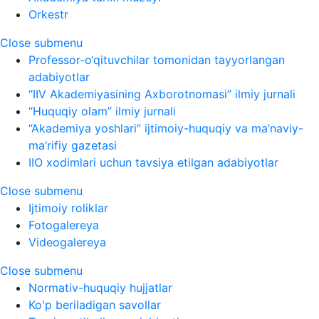
Orkestr
Close submenu
Professor-o‘qituvchilar tomonidan tayyorlangan
adabiyotlar
“IIV Akademiyasining Axborotnomasi” ilmiy jurnali
“Huquqiy olam” ilmiy jurnali
“Akademiya yoshlari” ijtimoiy-huquqiy va ma’naviy-
ma’rifiy gazetasi
IIO xodimlari uchun tavsiya etilgan adabiyotlar
Close submenu
Ijtimoiy roliklar
Fotogalereya
Videogalereya
Close submenu
Normativ-huquqiy hujjatlar
Ko'p beriladigan savollar