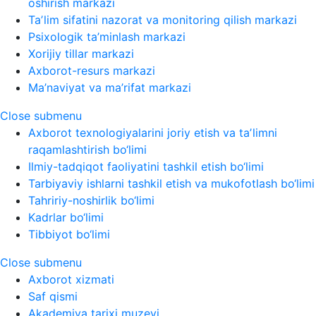
oshirish markazi
Taʼlim sifatini nazorat va monitoring qilish markazi
Psixologik ta’minlash markazi
Xorijiy tillar markazi
Axborot-resurs markazi
Ma’naviyat va ma’rifat markazi
Close submenu
Axborot texnologiyalarini joriy etish va taʼlimni
raqamlashtirish bo‘limi
Ilmiy-tadqiqot faoliyatini tashkil etish bo‘limi
Tarbiyaviy ishlarni tashkil etish va mukofotlash bo‘limi
Tahririy-noshirlik bo‘limi
Kadrlar bo‘limi
Tibbiyot bo‘limi
Close submenu
Axborot xizmati
Saf qismi
Akademiya tarixi muzeyi