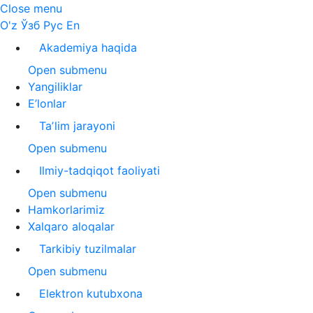
Close menu
O'z
Ўзб
Рус
En
Akademiya haqida
Open submenu
Yangiliklar
E’lonlar
Taʼlim jarayoni
Open submenu
Ilmiy-tadqiqot faoliyati
Open submenu
Hamkorlarimiz
Xalqaro aloqalar
Tarkibiy tuzilmalar
Open submenu
Elektron kutubxona