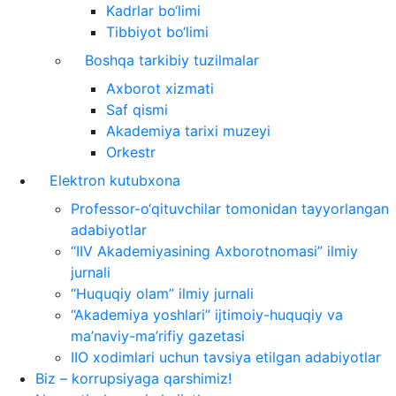
Kadrlar bo‘limi
Tibbiyot bo‘limi
Boshqa tarkibiy tuzilmalar
Axborot xizmati
Saf qismi
Akademiya tarixi muzeyi
Orkestr
Elektron kutubxona
Professor-o‘qituvchilar tomonidan tayyorlangan
adabiyotlar
“IIV Akademiyasining Axborotnomasi” ilmiy
jurnali
“Huquqiy olam” ilmiy jurnali
“Akademiya yoshlari” ijtimoiy-huquqiy va
ma’naviy-ma’rifiy gazetasi
IIO xodimlari uchun tavsiya etilgan adabiyotlar
Biz – korrupsiyaga qarshimiz!