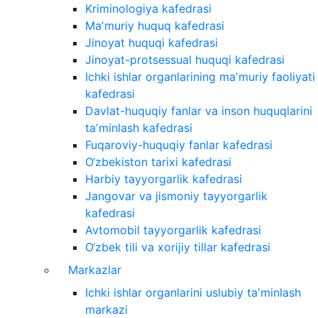
Kriminologiya kafedrasi
Maʼmuriy huquq kafedrasi
Jinoyat huquqi kafedrasi
Jinoyat-protsessual huquqi kafedrasi
Ichki ishlar organlarining maʼmuriy faoliyati
kafedrasi
Davlat-huquqiy fanlar va inson huquqlarini
taʼminlash kafedrasi
Fuqaroviy-huquqiy fanlar kafedrasi
O‘zbekiston tarixi kafedrasi
Harbiy tayyorgarlik kafedrasi
Jangovar va jismoniy tayyorgarlik
kafedrasi
Avtomobil tayyorgarlik kafedrasi
O‘zbek tili va xorijiy tillar kafedrasi
Markazlar
Ichki ishlar organlarini uslubiy taʼminlash
markazi