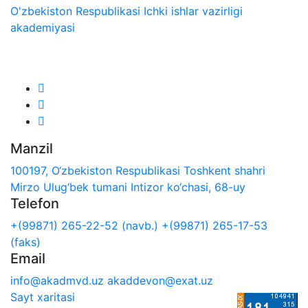
O'zbekiston Respublikasi Ichki ishlar vazirligi
akademiyasi
Biz ijtimoiy tarmoqlarda:
Manzil
100197, O‘zbekiston Respublikasi Toshkent shahri
Mirzo Ulug‘bek tumani Intizor ko‘chasi, 68-uy
Telefon
+(99871) 265-22-52 (navb.)
+(99871) 265-17-53
(faks)
Email
info@akadmvd.uz
akaddevon@exat.uz
Sayt xaritasi