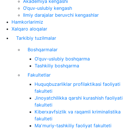
Akademiya kengashi
O‘quv-uslubiy kengash
Ilmiy darajalar beruvchi kengashlar
Hamkorlarimiz
Xalqaro aloqalar
Tarkibiy tuzilmalar
Boshqarmalar
O‘quv-uslubiy boshqarma
Tashkiliy boshqarma
Fakultetlar
Huquqbuzarliklar profilaktikasi faoliyati
fakulteti
Jinoyatchilikka qarshi kurashish faoliyati
fakulteti
Kiberxavfsizlik va raqamli kriminalistika
fakulteti
Maʼmuriy-tashkiliy faoliyat fakulteti