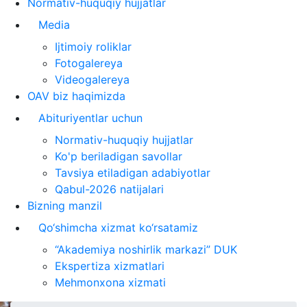
Normativ-huquqiy hujjatlar
Media
Ijtimoiy roliklar
Fotogalereya
Videogalereya
OAV biz haqimizda
Abituriyentlar uchun
Normativ-huquqiy hujjatlar
Ko'p beriladigan savollar
Tavsiya etiladigan adabiyotlar
Qabul-2026 natijalari
Bizning manzil
Qo‘shimcha xizmat ko‘rsatamiz
“Akademiya noshirlik markazi” DUK
Ekspertiza xizmatlari
Mehmonxona xizmati