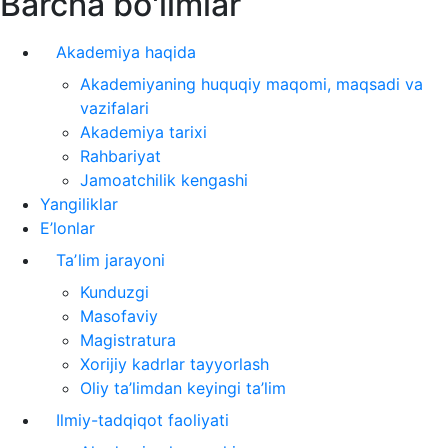
Barcha bo'limlar
Akademiya haqida
Akademiyaning huquqiy maqomi, maqsadi va
vazifalari
Akademiya tarixi
Rahbariyat
Jamoatchilik kengashi
Yangiliklar
E’lonlar
Taʼlim jarayoni
Kunduzgi
Masofaviy
Magistratura
Xorijiy kadrlar tayyorlash
Oliy ta’limdan keyingi ta’lim
Ilmiy-tadqiqot faoliyati