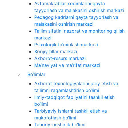
Avtomaktablar xodimlarini qayta
tayyorlash va malakasini oshirish markazi
Pedagog kadrlarni qayta tayyorlash va
malakasini oshirish markazi
Taʼlim sifatini nazorat va monitoring qilish
markazi
Psixologik ta’minlash markazi
Xorijiy tillar markazi
Axborot-resurs markazi
Ma’naviyat va ma’rifat markazi
Bo‘limlar
Axborot texnologiyalarini joriy etish va
taʼlimni raqamlashtirish bo‘limi
Ilmiy-tadqiqot faoliyatini tashkil etish
bo‘limi
Tarbiyaviy ishlarni tashkil etish va
mukofotlash bo‘limi
Tahririy-noshirlik bo‘limi