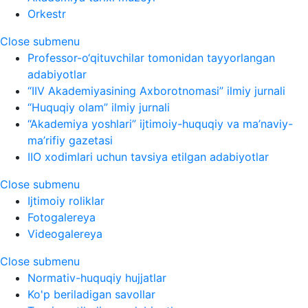
Orkestr
Close submenu
Professor-o‘qituvchilar tomonidan tayyorlangan
adabiyotlar
“IIV Akademiyasining Axborotnomasi” ilmiy jurnali
“Huquqiy olam” ilmiy jurnali
“Akademiya yoshlari” ijtimoiy-huquqiy va ma’naviy-
ma’rifiy gazetasi
IIO xodimlari uchun tavsiya etilgan adabiyotlar
Close submenu
Ijtimoiy roliklar
Fotogalereya
Videogalereya
Close submenu
Normativ-huquqiy hujjatlar
Ko'p beriladigan savollar