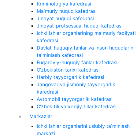
Kriminologiya kafedrasi
Maʼmuriy huquq kafedrasi
Jinoyat huquqi kafedrasi
Jinoyat-protsessual huquqi kafedrasi
Ichki ishlar organlarining maʼmuriy faoliyati
kafedrasi
Davlat-huquqiy fanlar va inson huquqlarini
taʼminlash kafedrasi
Fuqaroviy-huquqiy fanlar kafedrasi
O‘zbekiston tarixi kafedrasi
Harbiy tayyorgarlik kafedrasi
Jangovar va jismoniy tayyorgarlik
kafedrasi
Avtomobil tayyorgarlik kafedrasi
O‘zbek tili va xorijiy tillar kafedrasi
Markazlar
Ichki ishlar organlarini uslubiy taʼminlash
markazi