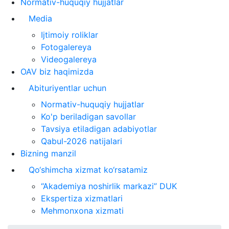
Normativ-huquqiy hujjatlar
Media
Ijtimoiy roliklar
Fotogalereya
Videogalereya
OAV biz haqimizda
Abituriyentlar uchun
Normativ-huquqiy hujjatlar
Ko'p beriladigan savollar
Tavsiya etiladigan adabiyotlar
Qabul-2026 natijalari
Bizning manzil
Qo‘shimcha xizmat ko‘rsatamiz
“Akademiya noshirlik markazi” DUK
Ekspertiza xizmatlari
Mehmonxona xizmati