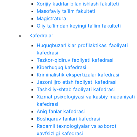
Xorijiy kadrlar bilan ishlash fakulteti
Masofaviy taʼlim fakulteti
Magistratura
Oliy taʼlimdan keyingi taʼlim fakulteti
Kafedralar
Huquqbuzarliklar profilaktikasi faoliyati
kafedrasi
Tezkor-qidiruv faoliyati kafedrasi
Kiberhuquq kafedrasi
Kriminalistik ekspertizalar kafedrasi
Jazoni ijro etish faoliyati kafedrasi
Tashkiliy-shtab faoliyati kafedrasi
Xizmat psixologiyasi va kasbiy madaniyati
kafedrasi
Aniq fanlar kafedrasi
Boshqaruv fanlari kafedrasi
Raqamli texnologiyalar va axborot
xavfsizligi kafedrasi