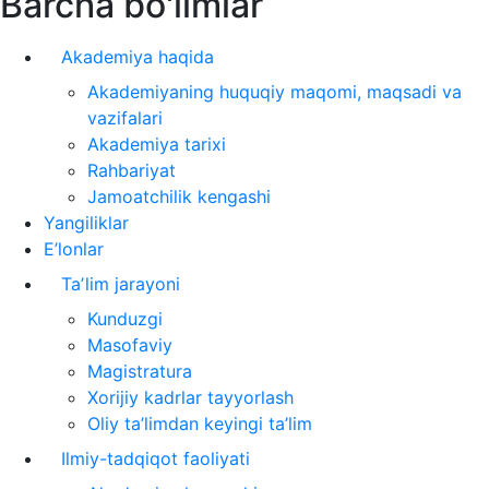
Barcha bo'limlar
Akademiya haqida
Akademiyaning huquqiy maqomi, maqsadi va
vazifalari
Akademiya tarixi
Rahbariyat
Jamoatchilik kengashi
Yangiliklar
E’lonlar
Taʼlim jarayoni
Kunduzgi
Masofaviy
Magistratura
Xorijiy kadrlar tayyorlash
Oliy ta’limdan keyingi ta’lim
Ilmiy-tadqiqot faoliyati