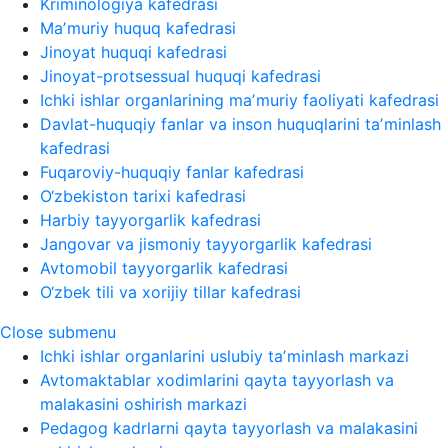
Kriminologiya kafedrasi
Maʼmuriy huquq kafedrasi
Jinoyat huquqi kafedrasi
Jinoyat-protsessual huquqi kafedrasi
Ichki ishlar organlarining maʼmuriy faoliyati kafedrasi
Davlat-huquqiy fanlar va inson huquqlarini taʼminlash
kafedrasi
Fuqaroviy-huquqiy fanlar kafedrasi
O‘zbekiston tarixi kafedrasi
Harbiy tayyorgarlik kafedrasi
Jangovar va jismoniy tayyorgarlik kafedrasi
Avtomobil tayyorgarlik kafedrasi
O‘zbek tili va xorijiy tillar kafedrasi
Close submenu
Ichki ishlar organlarini uslubiy taʼminlash markazi
Avtomaktablar xodimlarini qayta tayyorlash va
malakasini oshirish markazi
Pedagog kadrlarni qayta tayyorlash va malakasini