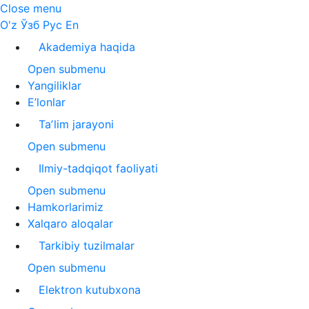
Close menu
O'z
Ўзб
Рус
En
Akademiya haqida
Open submenu
Yangiliklar
E’lonlar
Taʼlim jarayoni
Open submenu
Ilmiy-tadqiqot faoliyati
Open submenu
Hamkorlarimiz
Xalqaro aloqalar
Tarkibiy tuzilmalar
Open submenu
Elektron kutubxona