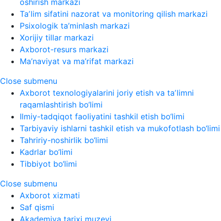
oshirish markazi
Taʼlim sifatini nazorat va monitoring qilish markazi
Psixologik ta’minlash markazi
Xorijiy tillar markazi
Axborot-resurs markazi
Ma’naviyat va ma’rifat markazi
Close submenu
Axborot texnologiyalarini joriy etish va taʼlimni
raqamlashtirish bo‘limi
Ilmiy-tadqiqot faoliyatini tashkil etish bo‘limi
Tarbiyaviy ishlarni tashkil etish va mukofotlash bo‘limi
Tahririy-noshirlik bo‘limi
Kadrlar bo‘limi
Tibbiyot bo‘limi
Close submenu
Axborot xizmati
Saf qismi
Akademiya tarixi muzeyi