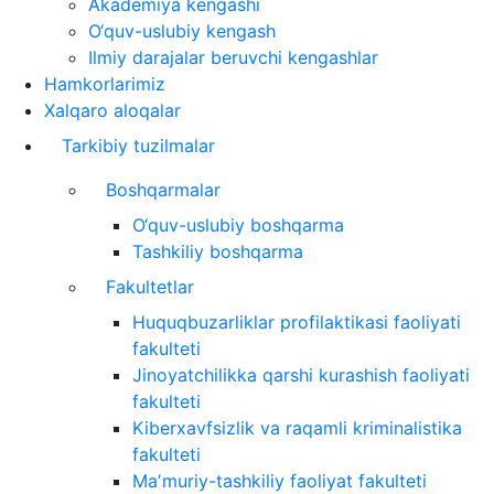
Akademiya kengashi
O‘quv-uslubiy kengash
Ilmiy darajalar beruvchi kengashlar
Hamkorlarimiz
Xalqaro aloqalar
Tarkibiy tuzilmalar
Boshqarmalar
O‘quv-uslubiy boshqarma
Tashkiliy boshqarma
Fakultetlar
Huquqbuzarliklar profilaktikasi faoliyati
fakulteti
Jinoyatchilikka qarshi kurashish faoliyati
fakulteti
Kiberxavfsizlik va raqamli kriminalistika
fakulteti
Maʼmuriy-tashkiliy faoliyat fakulteti