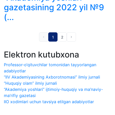
gazetasining 2022 yil №9
(...
1
2
Elektron kutubxona
Professor-o‘qituvchilar tomonidan tayyorlangan
adabiyotlar
“IIV Akademiyasining Axborotnomasi” ilmiy jurnali
“Huquqiy olam” ilmiy jurnali
“Akademiya yoshlari” ijtimoiy-huquqiy va ma’naviy-
ma’rifiy gazetasi
IIO xodimlari uchun tavsiya etilgan adabiyotlar