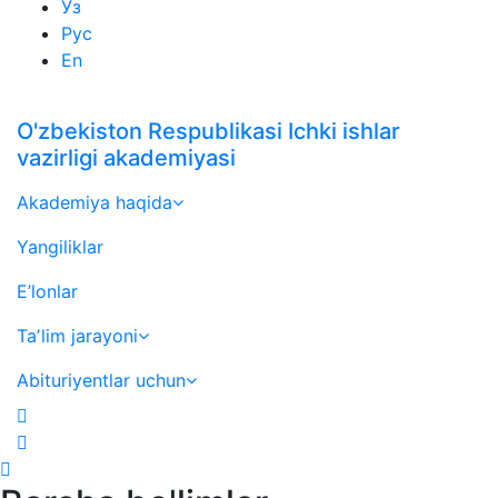
Ўз
Рус
En
O'zbekiston Respublikasi Ichki ishlar
vazirligi akademiyasi
Akademiya haqida
Yangiliklar
E’lonlar
Taʼlim jarayoni
Abituriyentlar uchun