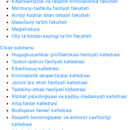
Kiberxavfsizlik va raqamli kriminalistika fakulteti
Maʼmuriy-tashkiliy faoliyat fakulteti
Xorijiy kadrlar bilan ishlash fakulteti
Masofaviy taʼlim fakulteti
Magistratura
Oliy taʼlimdan keyingi taʼlim fakulteti
Close submenu
Huquqbuzarliklar profilaktikasi faoliyati kafedrasi
Tezkor-qidiruv faoliyati kafedrasi
Kiberhuquq kafedrasi
Kriminalistik ekspertizalar kafedrasi
Jazoni ijro etish faoliyati kafedrasi
Tashkiliy-shtab faoliyati kafedrasi
Xizmat psixologiyasi va kasbiy madaniyati kafedrasi
Aniq fanlar kafedrasi
Boshqaruv fanlari kafedrasi
Raqamli texnologiyalar va axborot xavfsizligi
kafedrasi