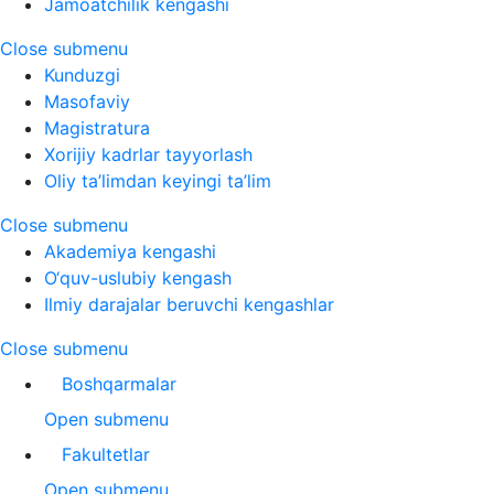
Jamoatchilik kengashi
Close submenu
Kunduzgi
Masofaviy
Magistratura
Xorijiy kadrlar tayyorlash
Oliy ta’limdan keyingi ta’lim
Close submenu
Akademiya kengashi
O‘quv-uslubiy kengash
Ilmiy darajalar beruvchi kengashlar
Close submenu
Boshqarmalar
Open submenu
Fakultetlar
Open submenu