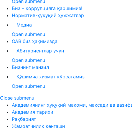
Open submenu
Биз – коррупцияга қаршимиз!
Норматив-ҳуқуқий ҳужжатлар
Медиа
Open submenu
ОАВ биз ҳақимизда
Абитуриентлар учун
Open submenu
Бизнинг манзил
Қўшимча хизмат кўрсатамиз
Open submenu
Close submenu
Академиянинг ҳуқуқий мақоми, мақсади ва вазиф
Академия тарихи
Раҳбарият
Жамоатчилик кенгаши