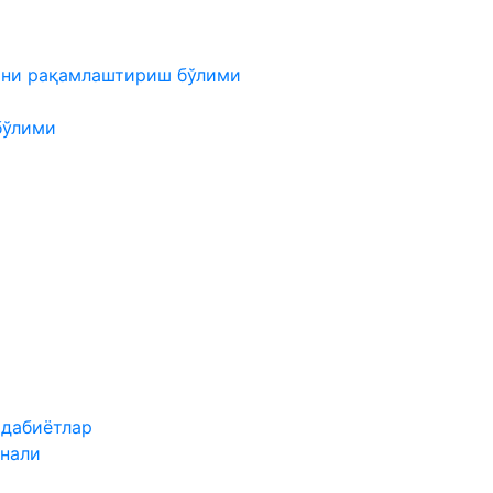
мни рақамлаштириш бўлими
бўлими
адабиётлар
нали