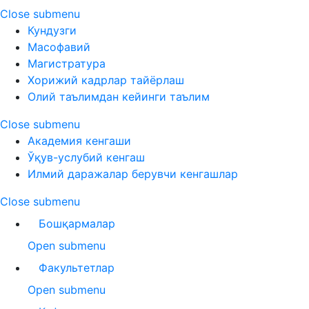
Close submenu
Кундузги
Масофавий
Магистратура
Хорижий кадрлар тайёрлаш
Олий таълимдан кейинги таълим
Close submenu
Академия кенгаши
Ўқув-услубий кенгаш
Илмий даражалар берувчи кенгашлар
Close submenu
Бошқармалар
Open submenu
Факультетлар
Open submenu