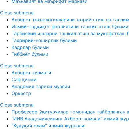
Маънавият ва маърифат маркази
Close submenu
Ахборот технологияларини жорий этиш ва таъли
Илмий-тадқиқот фаолиятини ташкил этиш бўлими
Тарбиявий ишларни ташкил этиш ва мукофотлаш 
Таҳририй-ноширлик бўлими
Кадрлар бўлими
Тиббиёт бўлими
Close submenu
Ахборот хизмати
Саф қисми
Академия тарихи музейи
Оркестр
Close submenu
Профессор-ўқитувчилар томонидан тайёрланган 
“ИИВ Академиясининг Ахборотномаси” илмий жур
“Ҳуқуқий олам” илмий журнали