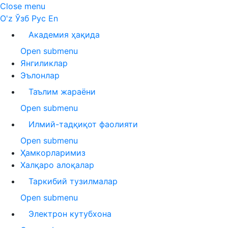
Close menu
O'z
Ўзб
Рус
En
Академия ҳақида
Open submenu
Янгиликлар
Эълонлар
Таълим жараёни
Open submenu
Илмий-тадқиқот фаолияти
Open submenu
Ҳамкорларимиз
Халқаро алоқалар
Таркибий тузилмалар
Open submenu
Электрон кутубхона