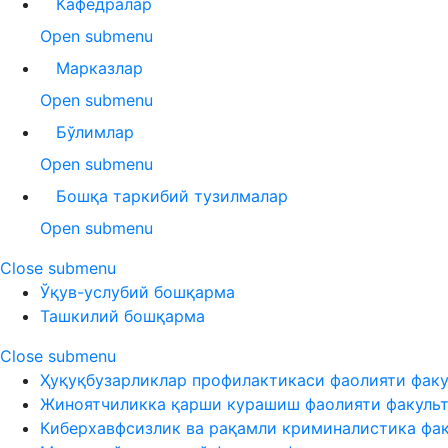
Кафедралар
Open submenu
Марказлар
Open submenu
Бўлимлар
Open submenu
Бошқа таркибий тузилмалар
Open submenu
Close submenu
Ўқув-услубий бошқарма
Ташкилий бошқарма
Close submenu
Ҳуқуқбузарликлар профилактикаси фаолияти факу
Жиноятчиликка қарши курашиш фаолияти факуль
Киберхавфсизлик ва рақамли криминалистика фа