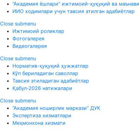
“Академия ёшлари” ижтимоий-ҳуқуқий ва маънав
ИИО ходимлари учун тавсия этилган адабиётлар
Close submenu
Ижтимоий роликлар
Фотогалерея
Видеогалерея
Close submenu
Норматив-ҳуқуқий ҳужжатлар
Кўп бериладиган саволлар
Тавсия этиладиган адабиётлар
Қабул-2026 натижалари
Close submenu
“Академия ноширлик маркази” ДУК
Экспертиза хизматлари
Меҳмонхона хизмати