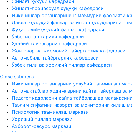
Жиноят ҳуқуқи кафедраси
Жиноят-процессуал ҳуқуқи кафедраси
Ички ишлар органларининг маъмурий фаолияти к
Давлат-ҳуқуқий фанлар ва инсон ҳуқуқларини та
Фуқаровий-ҳуқуқий фанлар кафедраси
Ўзбекистон тарихи кафедраси
Ҳарбий тайёргарлик кафедраси
Жанговар ва жисмоний тайёргарлик кафедраси
Автомобиль тайёргарлик кафедраси
Ўзбек тили ва хорижий тиллар кафедраси
Close submenu
Ички ишлар органларини услубий таъминлаш мар
Автомактаблар ходимларини қайта тайёрлаш ва 
Педагог кадрларни қайта тайёрлаш ва малакасин
Таълим сифатини назорат ва мониторинг қилиш м
Психологик таъминлаш маркази
Хорижий тиллар маркази
Ахборот-ресурс маркази