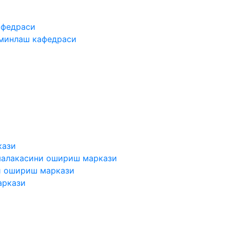
афедраси
ъминлаш кафедраси
кази
малакасини ошириш маркази
и ошириш маркази
аркази