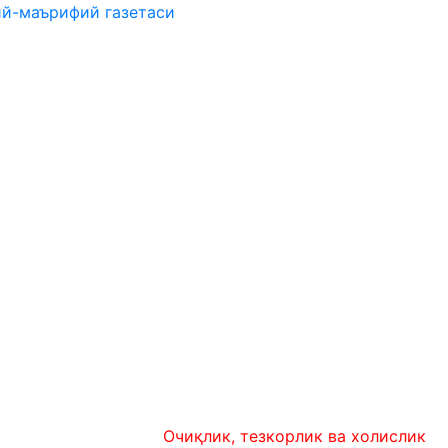
ий-маърифий газетаси
Очиқлик, тезкорлик ва холислик