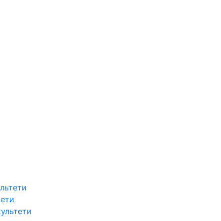
льтети
тети
культети