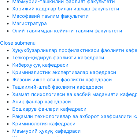
Маъмурий-ташкилий фаолият факультети
Хорижий кадрлар билан ишлаш факультети
Масофавий таълим факультети
Магистратура
Олий таълимдан кейинги таълим факультети
Close submenu
Ҳуқуқбузарликлар профилактикаси фаолияти каф
Тезкор-қидирув фаолияти кафедраси
Киберҳуқуқ кафедраси
Криминалистик экспертизалар кафедраси
Жазони ижро этиш фаолияти кафедраси
Ташкилий-штаб фаолияти кафедраси
Хизмат психологияси ва касбий маданияти кафед
Аниқ фанлар кафедраси
Бошқарув фанлари кафедраси
Рақамли технологиялар ва ахборот хавфсизлиги 
Криминология кафедраси
Маъмурий ҳуқуқ кафедраси