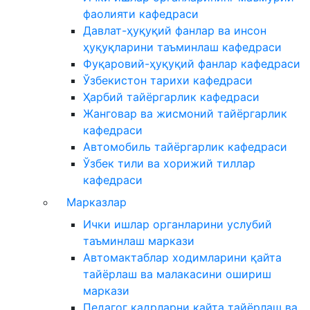
фаолияти кафедраси
Давлат-ҳуқуқий фанлар ва инсон
ҳуқуқларини таъминлаш кафедраси
Фуқаровий-ҳуқуқий фанлар кафедраси
Ўзбекистон тарихи кафедраси
Ҳарбий тайёргарлик кафедраси
Жанговар ва жисмоний тайёргарлик
кафедраси
Автомобиль тайёргарлик кафедраси
Ўзбек тили ва хорижий тиллар
кафедраси
Марказлар
Ички ишлар органларини услубий
таъминлаш маркази
Автомактаблар ходимларини қайта
тайёрлаш ва малакасини ошириш
маркази
Педагог кадрларни қайта тайёрлаш ва