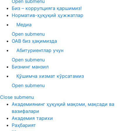
Open submenu
Биз – коррупцияга қаршимиз!
Норматив-ҳуқуқий ҳужжатлар
Медиа
Open submenu
ОАВ биз ҳақимизда
Абитуриентлар учун
Open submenu
Бизнинг манзил
Қўшимча хизмат кўрсатамиз
Open submenu
Close submenu
Академиянинг ҳуқуқий мақоми, мақсади ва
вазифалари
Академия тарихи
Раҳбарият