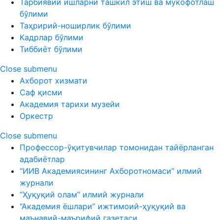
Тарбиявий ишларни ташкил этиш ва мукофотлаш
бўлими
Таҳририй-ноширлик бўлими
Кадрлар бўлими
Тиббиёт бўлими
Close submenu
Ахборот хизмати
Саф қисми
Академия тарихи музейи
Оркестр
Close submenu
Профессор-ўқитувчилар томонидан тайёрланган
адабиётлар
“ИИВ Академиясининг Ахборотномаси” илмий
журнали
“Ҳуқуқий олам” илмий журнали
“Академия ёшлари” ижтимоий-ҳуқуқий ва
маънавий-маърифий газетаси