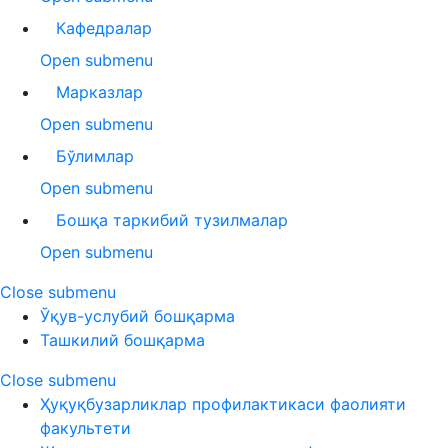
Кафедралар
Open submenu
Марказлар
Open submenu
Бўлимлар
Open submenu
Бошқа таркибий тузилмалар
Open submenu
Close submenu
Ўқув-услубий бошқарма
Ташкилий бошқарма
Close submenu
Ҳуқуқбузарликлар профилактикаси фаолияти
факультети