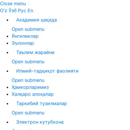
Close menu
O'z
Ўзб
Рус
En
Академия ҳақида
Open submenu
Янгиликлар
Эълонлар
Таълим жараёни
Open submenu
Илмий-тадқиқот фаолияти
Open submenu
Ҳамкорларимиз
Халқаро алоқалар
Таркибий тузилмалар
Open submenu
Электрон кутубхона