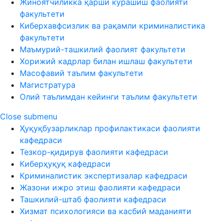
Жиноятчиликка қарши курашиш фаолияти
факультети
Киберхавфсизлик ва рақамли криминалистика
факультети
Маъмурий-ташкилий фаолият факультети
Хорижий кадрлар билан ишлаш факультети
Масофавий таълим факультети
Магистратура
Олий таълимдан кейинги таълим факультети
Close submenu
Ҳуқуқбузарликлар профилактикаси фаолияти
кафедраси
Тезкор-қидирув фаолияти кафедраси
Киберҳуқуқ кафедраси
Криминалистик экспертизалар кафедраси
Жазони ижро этиш фаолияти кафедраси
Ташкилий-штаб фаолияти кафедраси
Хизмат психологияси ва касбий маданияти