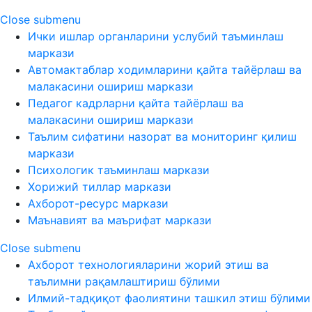
Close submenu
Ички ишлар органларини услубий таъминлаш
маркази
Автомактаблар ходимларини қайта тайёрлаш ва
малакасини ошириш маркази
Педагог кадрларни қайта тайёрлаш ва
малакасини ошириш маркази
Таълим сифатини назорат ва мониторинг қилиш
маркази
Психологик таъминлаш маркази
Хорижий тиллар маркази
Ахборот-ресурс маркази
Маънавият ва маърифат маркази
Close submenu
Ахборот технологияларини жорий этиш ва
таълимни рақамлаштириш бўлими
Илмий-тадқиқот фаолиятини ташкил этиш бўлими