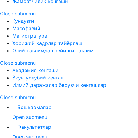
Жамоатчилик кенгаши
Close submenu
Кундузги
Масофавий
Магистратура
Хорижий кадрлар тайёрлаш
Олий таълимдан кейинги таълим
Close submenu
Академия кенгаши
Ўқув-услубий кенгаш
Илмий даражалар берувчи кенгашлар
Close submenu
Бошқармалар
Open submenu
Факультетлар
Open submenu