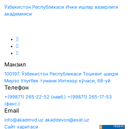
Ўзбекистон Республикаси Ички ишлар вазирлиги
академияси
Биз ижтимоий тармоқларда:
Манзил
100197, Ўзбекистон Республикаси Тошкент шаҳри
Мирзо Улуғбек тумани Интизор кўчаси, 68-уй
Телефон
+(99871) 265-22-52 (навб.)
+(99871) 265-17-53
(факс.)
Email
info@akadmvd.uz
akaddevon@exat.uz
Сайт харитаси