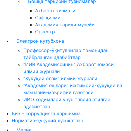
Бошқа таркибий тузилмалар
Ахборот хизмати
Саф қисми
Академия тарихи музейи
Оркестр
Электрон кутубхона
Профессор-ўқитувчилар томонидан
тайёрланган адабиётлар
“ИИВ Академиясининг Ахборотномаси”
илмий журнали
“Ҳуқуқий олам” илмий журнали
“Академия ёшлари” ижтимоий-ҳуқуқий ва
маънавий-маърифий газетаси
ИИО ходимлари учун тавсия этилган
адабиётлар
Биз – коррупцияга қаршимиз!
Норматив-ҳуқуқий ҳужжатлар
Медиа