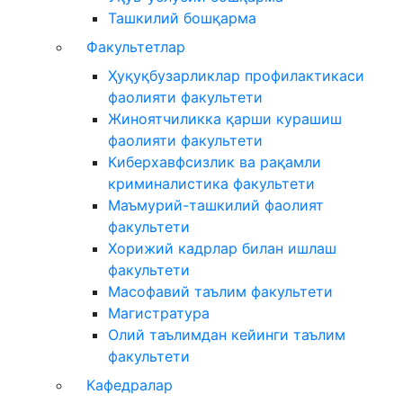
Ташкилий бошқарма
Факультетлар
Ҳуқуқбузарликлар профилактикаси
фаолияти факультети
Жиноятчиликка қарши курашиш
фаолияти факультети
Киберхавфсизлик ва рақамли
криминалистика факультети
Маъмурий-ташкилий фаолият
факультети
Хорижий кадрлар билан ишлаш
факультети
Масофавий таълим факультети
Магистратура
Олий таълимдан кейинги таълим
факультети
Кафедралар