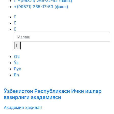
+(99871) 265-22-52 (навб.)
+(99871) 265-17-53 (факс.)
O‘z
Ўз
Рус
En
Ўзбекистон Республикаси Ички ишлар
вазирлиги академияси
Академия ҳақида