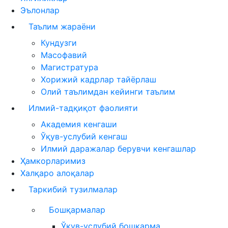
Эълонлар
Таълим жараёни
Кундузги
Масофавий
Магистратура
Хорижий кадрлар тайёрлаш
Олий таълимдан кейинги таълим
Илмий-тадқиқот фаолияти
Академия кенгаши
Ўқув-услубий кенгаш
Илмий даражалар берувчи кенгашлар
Ҳамкорларимиз
Халқаро алоқалар
Таркибий тузилмалар
Бошқармалар
Ўқув-услубий бошқарма