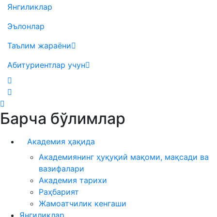
Янгиликлар
Эълонлар
Таълим жараёни
Абитуриентлар учун
Барча бўлимлар
Академия ҳақида
Академиянинг ҳуқуқий мақоми, мақсади ва
вазифалари
Академия тарихи
Раҳбарият
Жамоатчилик кенгаши
Янгиликлар