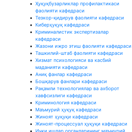
Ҳуқуқбузарликлар профилактикаси
фаолияти кафедраси
Тезкор-қидирув фаолияти кафедраси
Киберҳуқуқ кафедраси
Криминалистик экспертизалар
кафедраси
Жазони ижро этиш фаолияти кафедраси
Ташкилий-штаб фаолияти кафедраси
Хизмат психологияси ва касбий
маданияти кафедраси
Аниқ фанлар кафедраси
Бошқарув фанлари кафедраси
Рақамли технологиялар ва ахборот
хавфсизлиги кафедраси
Криминология кафедраси
Маъмурий ҳуқуқ кафедраси
Жиноят ҳуқуқи кафедраси
Жиноят-процессуал ҳуқуқи кафедраси
Ички ишлар органларининг маъмурий