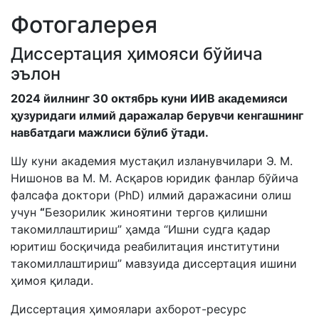
Фотогалерея
Диссертация ҳимояси бўйича
эълон
2024 йилнинг 30 октябрь куни ИИВ академияси
ҳузуридаги илмий даражалар берувчи кенгашнинг
навбатдаги мажлиси бўлиб ўтади.
Шу куни академия мустақил изланувчилари Э. М.
Нишонов ва М. М. Асқаров юридик фанлар бўйича
фалсафа доктори (PhD) илмий даражасини олиш
учун
“
Безорилик жиноятини тергов қилишни
такомиллаштириш” ҳамда “Ишни судга қадар
юритиш босқичида реабилитация институтини
такомиллаштириш” мавзуида диссертация ишини
ҳимоя қилади.
Диссертация ҳимоялари ахборот-ресурс