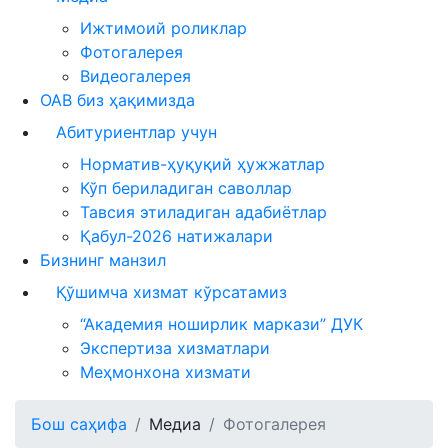
Ижтимоий роликлар
Фотогалерея
Видеогалерея
ОАВ биз ҳақимизда
Абитуриентлар учун
Норматив-ҳуқуқий ҳужжатлар
Кўп бериладиган саволлар
Тавсия этиладиган адабиётлар
Қабул-2026 натижалари
Бизнинг манзил
Қўшимча хизмат кўрсатамиз
“Академия ноширлик маркази” ДУК
Экспертиза хизматлари
Меҳмонхона хизмати
Бош саҳифа
Медиа
Фотогалерея