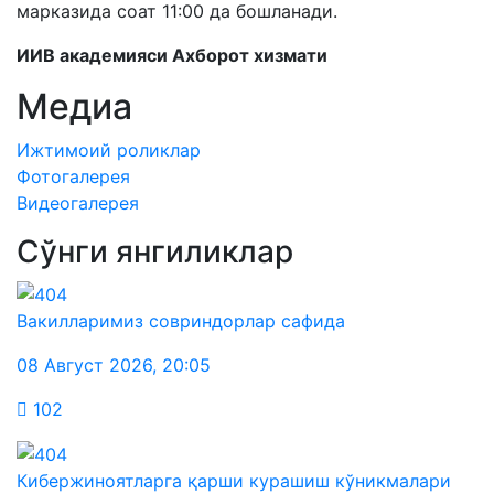
марказида соат 11:00 да бошланади.
ИИВ академияси Ахборот хизмати
Медиа
Ижтимоий роликлар
Фотогалерея
Видеогалерея
Сўнги янгиликлар
Вакилларимиз совриндорлар сафида
08 Август 2026
,
20:05
102
Кибержиноятларга қарши курашиш кўникмалари