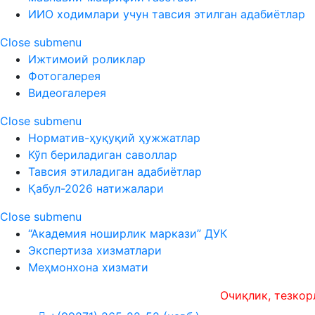
ИИО ходимлари учун тавсия этилган адабиётлар
Close submenu
Ижтимоий роликлар
Фотогалерея
Видеогалерея
Close submenu
Норматив-ҳуқуқий ҳужжатлар
Кўп бериладиган саволлар
Тавсия этиладиган адабиётлар
Қабул-2026 натижалари
Close submenu
“Академия ноширлик маркази” ДУК
Экспертиза хизматлари
Меҳмонхона хизмати
Очиқлик, тезкорлик в