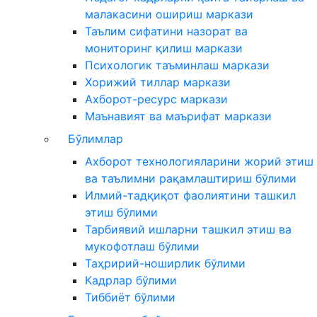
малакасини ошириш маркази
Таълим сифатини назорат ва
мониторинг қилиш маркази
Психологик таъминлаш маркази
Хорижий тиллар маркази
Ахборот-ресурс маркази
Маънавият ва маърифат маркази
Бўлимлар
Ахборот технологияларини жорий этиш
ва таълимни рақамлаштириш бўлими
Илмий-тадқиқот фаолиятини ташкил
этиш бўлими
Тарбиявий ишларни ташкил этиш ва
мукофотлаш бўлими
Таҳририй-ноширлик бўлими
Кадрлар бўлими
Тиббиёт бўлими