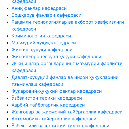
кафедраси
Аниқ фанлар кафедраси
Бошқарув фанлари кафедраси
Рақамли технологиялар ва ахборот хавфсизлиги
кафедраси
Криминология кафедраси
Маъмурий ҳуқуқ кафедраси
Жиноят ҳуқуқи кафедраси
Жиноят-процессуал ҳуқуқи кафедраси
Ички ишлар органларининг маъмурий фаолияти
кафедраси
Давлат-ҳуқуқий фанлар ва инсон ҳуқуқларини
таъминлаш кафедраси
Фуқаровий-ҳуқуқий фанлар кафедраси
Ўзбекистон тарихи кафедраси
Ҳарбий тайёргарлик кафедраси
Жанговар ва жисмоний тайёргарлик кафедраси
Автомобиль тайёргарлик кафедраси
Ўзбек тили ва хорижий тиллар кафедраси