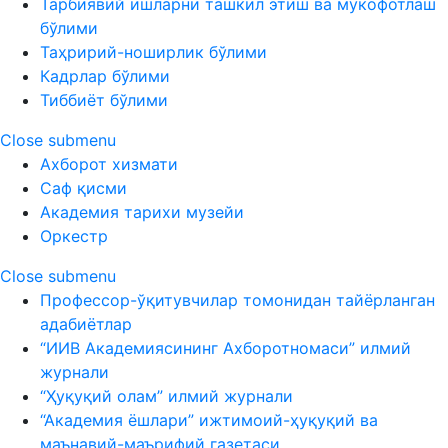
Тарбиявий ишларни ташкил этиш ва мукофотлаш
бўлими
Таҳририй-ноширлик бўлими
Кадрлар бўлими
Тиббиёт бўлими
Close submenu
Ахборот хизмати
Саф қисми
Академия тарихи музейи
Оркестр
Close submenu
Профессор-ўқитувчилар томонидан тайёрланган
адабиётлар
“ИИВ Академиясининг Ахборотномаси” илмий
журнали
“Ҳуқуқий олам” илмий журнали
“Академия ёшлари” ижтимоий-ҳуқуқий ва
маънавий-маърифий газетаси