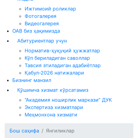
Ижтимоий роликлар
Фотогалерея
Видеогалерея
ОАВ биз ҳақимизда
Абитуриентлар учун
Норматив-ҳуқуқий ҳужжатлар
Кўп бериладиган саволлар
Тавсия этиладиган адабиётлар
Қабул-2026 натижалари
Бизнинг манзил
Қўшимча хизмат кўрсатамиз
“Академия ноширлик маркази” ДУК
Экспертиза хизматлари
Меҳмонхона хизмати
Бош саҳифа
Янгиликлар