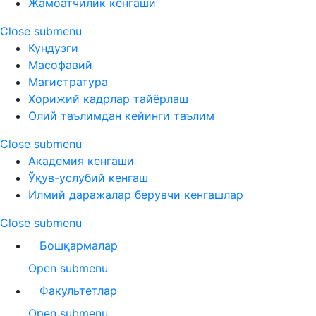
Жамоатчилик кенгаши
Close submenu
Кундузги
Масофавий
Магистратура
Хорижий кадрлар тайёрлаш
Олий таълимдан кейинги таълим
Close submenu
Академия кенгаши
Ўқув-услубий кенгаш
Илмий даражалар берувчи кенгашлар
Close submenu
Бошқармалар
Open submenu
Факультетлар
Open submenu