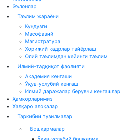
Эълонлар
Таълим жараёни
Кундузги
Масофавий
Магистратура
Хорижий кадрлар тайёрлаш
Олий таълимдан кейинги таълим
Илмий-тадқиқот фаолияти
Академия кенгаши
Ўқув-услубий кенгаш
Илмий даражалар берувчи кенгашлар
Ҳамкорларимиз
Халқаро алоқалар
Таркибий тузилмалар
Бошқармалар
Ўқув-услубий бошқарма