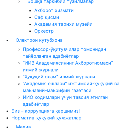
Бошқа таркибий тузилмалар
Ахборот хизмати
Саф қисми
Академия тарихи музейи
Оркестр
Электрон кутубхона
Профессор-ўқитувчилар томонидан
тайёрланган адабиётлар
“ИИВ Академиясининг Ахборотномаси”
илмий журнали
“Ҳуқуқий олам” илмий журнали
“Академия ёшлари” ижтимоий-ҳуқуқий ва
маънавий-маърифий газетаси
ИИО ходимлари учун тавсия этилган
адабиётлар
Биз – коррупцияга қаршимиз!
Норматив-ҳуқуқий ҳужжатлар
Медиа