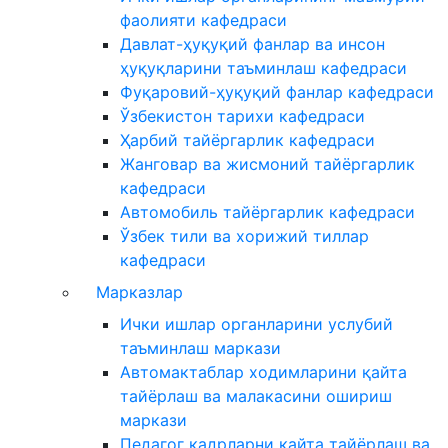
фаолияти кафедраси
Давлат-ҳуқуқий фанлар ва инсон
ҳуқуқларини таъминлаш кафедраси
Фуқаровий-ҳуқуқий фанлар кафедраси
Ўзбекистон тарихи кафедраси
Ҳарбий тайёргарлик кафедраси
Жанговар ва жисмоний тайёргарлик
кафедраси
Автомобиль тайёргарлик кафедраси
Ўзбек тили ва хорижий тиллар
кафедраси
Марказлар
Ички ишлар органларини услубий
таъминлаш маркази
Автомактаблар ходимларини қайта
тайёрлаш ва малакасини ошириш
маркази
Педагог кадрларни қайта тайёрлаш ва