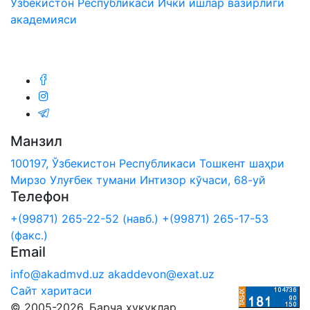
Ўзбекистон Республикаси Ички ишлар вазирлиги
академияси
Биз ижтимоий тармоқларда:
Манзил
100197, Ўзбекистон Республикаси Тошкент шаҳри
Мирзо Улуғбек тумани Интизор кўчаси, 68-уй
Телефон
+(99871) 265-22-52 (навб.)
+(99871) 265-17-53
(факс.)
Email
info@akadmvd.uz
akaddevon@exat.uz
Сайт харитаси
© 2005-2026. Барча ҳуқуқлар