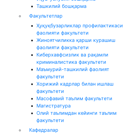
Ташкилий бошқарма
Факультетлар
Ҳуқуқбузарликлар профилактикаси
фаолияти факультети
Жиноятчиликка қарши курашиш
фаолияти факультети
Киберхавфсизлик ва рақамли
криминалистика факультети
Маъмурий-ташкилий фаолият
факультети
Хорижий кадрлар билан ишлаш
факультети
Масофавий таълим факультети
Магистратура
Олий таълимдан кейинги таълим
факультети
Кафедралар