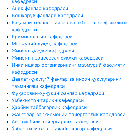
кафедраси
Аниқ фанлар кафедраси
Бошқарув фанлари кафедраси
Рақамли технологиялар ва ахборот хавфсизлиги
кафедраси
Криминология кафедраси
Маъмурий ҳуқуқ кафедраси
Жиноят ҳуқуқи кафедраси
Жиноят-процессуал ҳуқуқи кафедраси
Ички ишлар органларининг маъмурий фаолияти
кафедраси
Давлат-ҳуқуқий фанлар ва инсон ҳуқуқларини
таъминлаш кафедраси
Фуқаровий-ҳуқуқий фанлар кафедраси
Ўзбекистон тарихи кафедраси
Ҳарбий тайёргарлик кафедраси
Жанговар ва жисмоний тайёргарлик кафедраси
Автомобиль тайёргарлик кафедраси
Ўзбек тили ва хорижий тиллар кафедраси