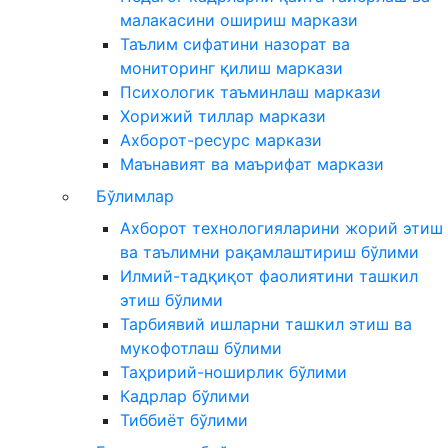
малакасини ошириш маркази
Таълим сифатини назорат ва
мониторинг қилиш маркази
Психологик таъминлаш маркази
Хорижий тиллар маркази
Ахборот-ресурс маркази
Маънавият ва маърифат маркази
Бўлимлар
Ахборот технологияларини жорий этиш
ва таълимни рақамлаштириш бўлими
Илмий-тадқиқот фаолиятини ташкил
этиш бўлими
Тарбиявий ишларни ташкил этиш ва
мукофотлаш бўлими
Таҳририй-ноширлик бўлими
Кадрлар бўлими
Тиббиёт бўлими