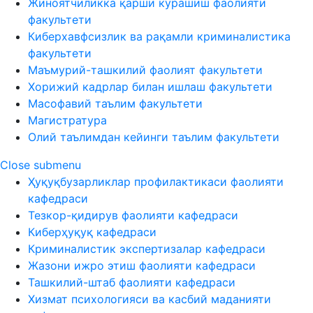
Жиноятчиликка қарши курашиш фаолияти
факультети
Киберхавфсизлик ва рақамли криминалистика
факультети
Маъмурий-ташкилий фаолият факультети
Хорижий кадрлар билан ишлаш факультети
Масофавий таълим факультети
Магистратура
Олий таълимдан кейинги таълим факультети
Close submenu
Ҳуқуқбузарликлар профилактикаси фаолияти
кафедраси
Тезкор-қидирув фаолияти кафедраси
Киберҳуқуқ кафедраси
Криминалистик экспертизалар кафедраси
Жазони ижро этиш фаолияти кафедраси
Ташкилий-штаб фаолияти кафедраси
Хизмат психологияси ва касбий маданияти