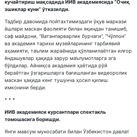
кучайтириш мақсадида ИИВ академиясида “Очиқ
эшиклар куни” ўтказилди.
Тадбир давомида пойтахтимиздаги ўқув маркази
ёшлари маскан фаолияти билан яқиндан танишиб,
саф майдони, “Ватанпарварлик бурчаги”, “Чўлпон”
ва академия тарихи музейларининг тарбиявий
аҳамияти, таълим жараёнида қўлланилаётган илғор
ёндашувлар ҳақида зарур маълумотларга эга
бўлдилар. Айниқса академия ҳаётида рўй
бераётган ўзгаришларга бағишланган видеоролик
маскан ҳақида кенг тушунча ҳосил қилиш
имконини берди.
* * *
ИИВ академияси курсантлари спектакль
томошасига боришди.
Янги мавсум муносабати билан Ўзбекистон давлат