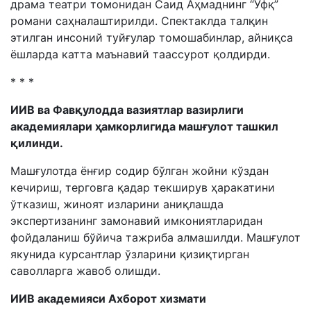
драма театри томонидан Саид Аҳмаднинг “Уфқ”
романи саҳналаштирилди. Спектаклда талқин
этилган инсоний туйғулар томошабинлар, айниқса
ёшларда катта маънавий таассурот қолдирди.
* * *
ИИВ ва
Фавқулодда вазиятлар вазирлиги
а
кадемия
лари ҳамкорлигида машғулот ташкил
қилинди.
Машғулотда ёнғир содир бўлган жойни кўздан
кечириш, терговга қадар текширув ҳаракатини
ўтказиш, жиноят изларини аниқлашда
экспертизанинг замонавий имкониятларидан
фойдаланиш бўйича тажриба алмашилди. Машғулот
якунида курсантлар ўзларини қизиқтирган
саволларга жавоб олишди.
ИИВ
а
кадемияси
Ахборот хизмати