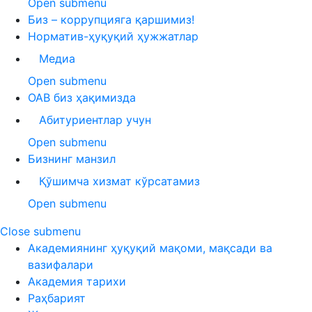
Open submenu
Биз – коррупцияга қаршимиз!
Норматив-ҳуқуқий ҳужжатлар
Медиа
Open submenu
ОАВ биз ҳақимизда
Абитуриентлар учун
Open submenu
Бизнинг манзил
Қўшимча хизмат кўрсатамиз
Open submenu
Close submenu
Академиянинг ҳуқуқий мақоми, мақсади ва
вазифалари
Академия тарихи
Раҳбарият