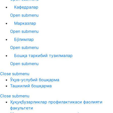
Кафедралар
Open submenu
Марказлар
Open submenu
Бўлимлар
Open submenu
Бошқа таркибий тузилмалар
Open submenu
Close submenu
Ўқув-услубий бошқарма
Ташкилий бошқарма
Close submenu
Ҳуқуқбузарликлар профилактикаси фаолияти
факультети