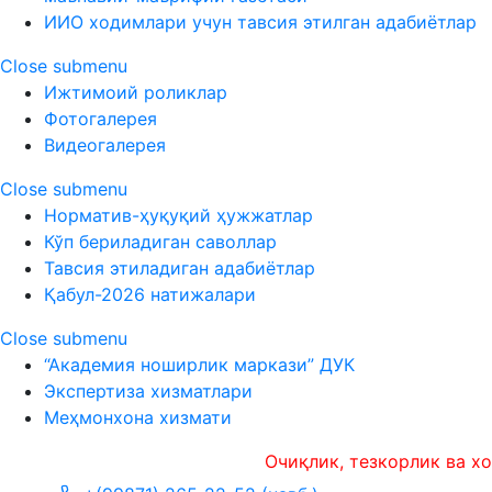
ИИО ходимлари учун тавсия этилган адабиётлар
Close submenu
Ижтимоий роликлар
Фотогалерея
Видеогалерея
Close submenu
Норматив-ҳуқуқий ҳужжатлар
Кўп бериладиган саволлар
Тавсия этиладиган адабиётлар
Қабул-2026 натижалари
Close submenu
“Академия ноширлик маркази” ДУК
Экспертиза хизматлари
Меҳмонхона хизмати
Очиқлик, тезкорлик ва холисли