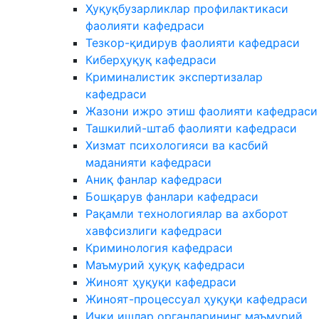
Ҳуқуқбузарликлар профилактикаси
фаолияти кафедраси
Тезкор-қидирув фаолияти кафедраси
Киберҳуқуқ кафедраси
Криминалистик экспертизалар
кафедраси
Жазони ижро этиш фаолияти кафедраси
Ташкилий-штаб фаолияти кафедраси
Хизмат психологияси ва касбий
маданияти кафедраси
Аниқ фанлар кафедраси
Бошқарув фанлари кафедраси
Рақамли технологиялар ва ахборот
хавфсизлиги кафедраси
Криминология кафедраси
Маъмурий ҳуқуқ кафедраси
Жиноят ҳуқуқи кафедраси
Жиноят-процессуал ҳуқуқи кафедраси
Ички ишлар органларининг маъмурий