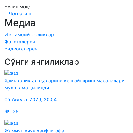
Бўлишмоқ:
Чоп этиш
Медиа
Ижтимоий роликлар
Фотогалерея
Видеогалерея
Сўнги янгиликлар
Ҳамкорлик алоқаларини кенгайтириш масалалари
муҳокама қилинди
05 Август 2026
,
20:04
128
Жамият учун хавфли офат