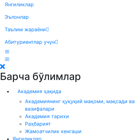
Янгиликлар
Эълонлар
Таълим жараёни
Абитуриентлар учун
Барча бўлимлар
Академия ҳақида
Академиянинг ҳуқуқий мақоми, мақсади ва
вазифалари
Академия тарихи
Раҳбарият
Жамоатчилик кенгаши
Янгиликлар