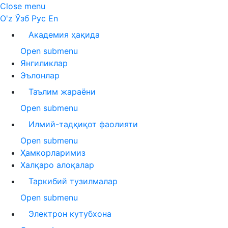
Close menu
O'z
Ўзб
Рус
En
Академия ҳақида
Open submenu
Янгиликлар
Эълонлар
Таълим жараёни
Open submenu
Илмий-тадқиқот фаолияти
Open submenu
Ҳамкорларимиз
Халқаро алоқалар
Таркибий тузилмалар
Open submenu
Электрон кутубхона