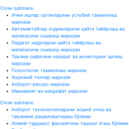
Close submenu
Ички ишлар органларини услубий таъминлаш
маркази
Автомактаблар ходимларини қайта тайёрлаш ва
малакасини ошириш маркази
Педагог кадрларни қайта тайёрлаш ва
малакасини ошириш маркази
Таълим сифатини назорат ва мониторинг қилиш
маркази
Психологик таъминлаш маркази
Хорижий тиллар маркази
Ахборот-ресурс маркази
Маънавият ва маърифат маркази
Close submenu
Ахборот технологияларини жорий этиш ва
таълимни рақамлаштириш бўлими
Илмий-тадқиқот фаолиятини ташкил этиш бўлими