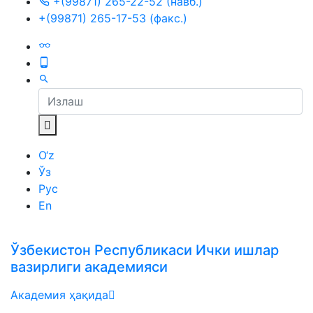
+(99871) 265-22-52 (навб.)
+(99871) 265-17-53 (факс.)
O‘z
Ўз
Рус
En
Ўзбекистон Республикаси Ички ишлар
вазирлиги академияси
Академия ҳақида