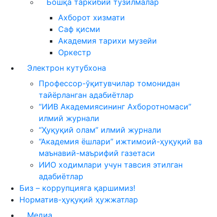
Бошқа таркибий тузилмалар
Ахборот хизмати
Саф қисми
Академия тарихи музейи
Оркестр
Электрон кутубхона
Профессор-ўқитувчилар томонидан
тайёрланган адабиётлар
“ИИВ Академиясининг Ахборотномаси”
илмий журнали
“Ҳуқуқий олам” илмий журнали
“Академия ёшлари” ижтимоий-ҳуқуқий ва
маънавий-маърифий газетаси
ИИО ходимлари учун тавсия этилган
адабиётлар
Биз – коррупцияга қаршимиз!
Норматив-ҳуқуқий ҳужжатлар
Медиа