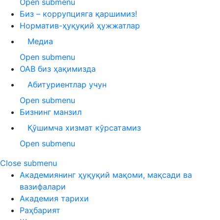
Open submenu
Биз – коррупцияга қаршимиз!
Норматив-ҳуқуқий ҳужжатлар
Медиа
Open submenu
ОАВ биз ҳақимизда
Абитуриентлар учун
Open submenu
Бизнинг манзил
Қўшимча хизмат кўрсатамиз
Open submenu
Close submenu
Академиянинг ҳуқуқий мақоми, мақсади ва
вазифалари
Академия тарихи
Раҳбарият