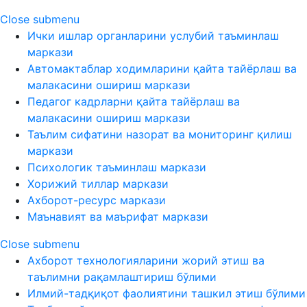
Close submenu
Ички ишлар органларини услубий таъминлаш
маркази
Автомактаблар ходимларини қайта тайёрлаш ва
малакасини ошириш маркази
Педагог кадрларни қайта тайёрлаш ва
малакасини ошириш маркази
Таълим сифатини назорат ва мониторинг қилиш
маркази
Психологик таъминлаш маркази
Хорижий тиллар маркази
Ахборот-ресурс маркази
Маънавият ва маърифат маркази
Close submenu
Ахборот технологияларини жорий этиш ва
таълимни рақамлаштириш бўлими
Илмий-тадқиқот фаолиятини ташкил этиш бўлими