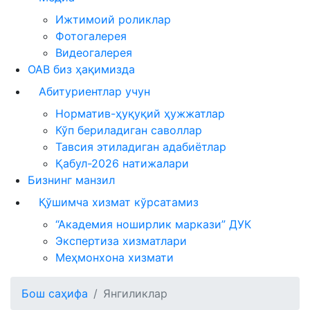
Ижтимоий роликлар
Фотогалерея
Видеогалерея
ОАВ биз ҳақимизда
Абитуриентлар учун
Норматив-ҳуқуқий ҳужжатлар
Кўп бериладиган саволлар
Тавсия этиладиган адабиётлар
Қабул-2026 натижалари
Бизнинг манзил
Қўшимча хизмат кўрсатамиз
“Академия ноширлик маркази” ДУК
Экспертиза хизматлари
Меҳмонхона хизмати
Бош саҳифа
Янгиликлар