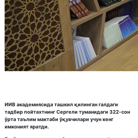
ИИВ академиясида ташкил қилинган галдаги
тадбир пойтахтнинг Сергели туманидаги 322-сон
ўрта таълим мактаби ўқувчилари учун кенг
имконият яратди.