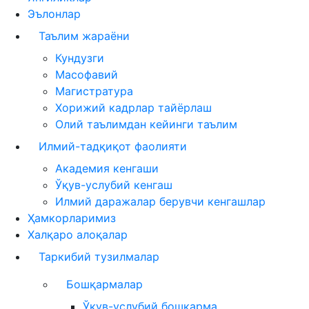
Эълонлар
Таълим жараёни
Кундузги
Масофавий
Магистратура
Хорижий кадрлар тайёрлаш
Олий таълимдан кейинги таълим
Илмий-тадқиқот фаолияти
Академия кенгаши
Ўқув-услубий кенгаш
Илмий даражалар берувчи кенгашлар
Ҳамкорларимиз
Халқаро алоқалар
Таркибий тузилмалар
Бошқармалар
Ўқув-услубий бошқарма