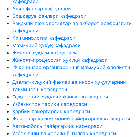
кафедраси
Аниқ фанлар кафедраси
Бошқарув фанлари кафедраси
Рақамли технологиялар ва ахборот хавфсизлиги
кафедраси
Криминология кафедраси
Маъмурий ҳуқуқ кафедраси
Жиноят ҳуқуқи кафедраси
Жиноят-процессуал ҳуқуқи кафедраси
Ички ишлар органларининг маъмурий фаолияти
кафедраси
Давлат-ҳуқуқий фанлар ва инсон ҳуқуқларини
таъминлаш кафедраси
Фуқаровий-ҳуқуқий фанлар кафедраси
Ўзбекистон тарихи кафедраси
Ҳарбий тайёргарлик кафедраси
Жанговар ва жисмоний тайёргарлик кафедраси
Автомобиль тайёргарлик кафедраси
Ўзбек тили ва хорижий тиллар кафедраси