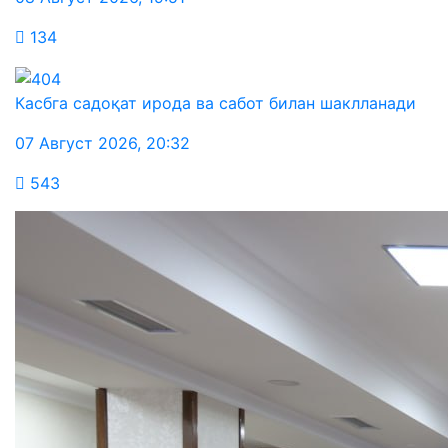
134
Касбга садоқат ирода ва сабот билан шаклланади
07 Август 2026
,
20:32
543