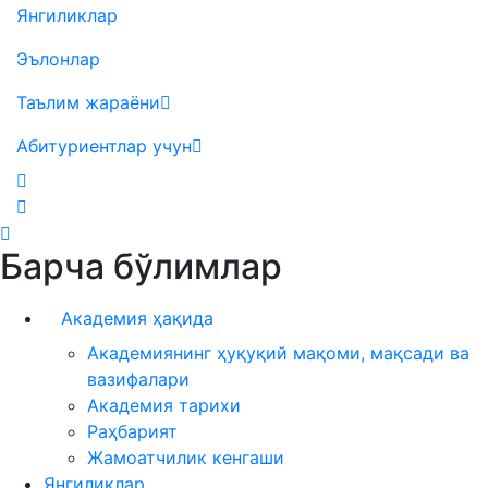
Янгиликлар
Эълонлар
Таълим жараёни
Абитуриентлар учун
Барча бўлимлар
Академия ҳақида
Академиянинг ҳуқуқий мақоми, мақсади ва
вазифалари
Академия тарихи
Раҳбарият
Жамоатчилик кенгаши
Янгиликлар