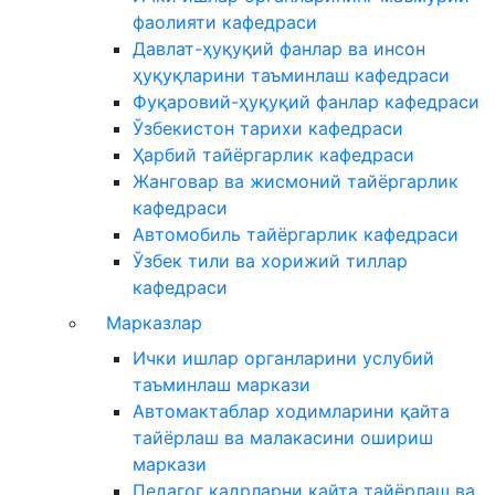
фаолияти кафедраси
Давлат-ҳуқуқий фанлар ва инсон
ҳуқуқларини таъминлаш кафедраси
Фуқаровий-ҳуқуқий фанлар кафедраси
Ўзбекистон тарихи кафедраси
Ҳарбий тайёргарлик кафедраси
Жанговар ва жисмоний тайёргарлик
кафедраси
Автомобиль тайёргарлик кафедраси
Ўзбек тили ва хорижий тиллар
кафедраси
Марказлар
Ички ишлар органларини услубий
таъминлаш маркази
Автомактаблар ходимларини қайта
тайёрлаш ва малакасини ошириш
маркази
Педагог кадрларни қайта тайёрлаш ва