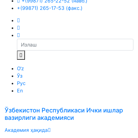
+(99871) 265-22-52 (навб.)
+(99871) 265-17-53 (факс.)
O‘z
Ўз
Рус
En
Ўзбекистон Республикаси Ички ишлар
вазирлиги академияси
Академия ҳақида