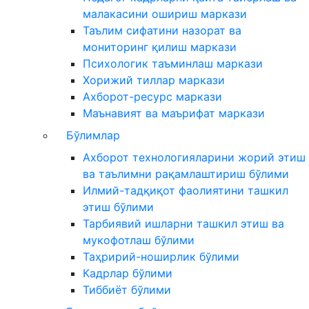
малакасини ошириш маркази
Таълим сифатини назорат ва
мониторинг қилиш маркази
Психологик таъминлаш маркази
Хорижий тиллар маркази
Ахборот-ресурс маркази
Маънавият ва маърифат маркази
Бўлимлар
Ахборот технологияларини жорий этиш
ва таълимни рақамлаштириш бўлими
Илмий-тадқиқот фаолиятини ташкил
этиш бўлими
Тарбиявий ишларни ташкил этиш ва
мукофотлаш бўлими
Таҳририй-ноширлик бўлими
Кадрлар бўлими
Тиббиёт бўлими