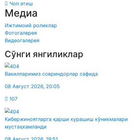
Чоп этиш
Медиа
Ижтимоий роликлар
Фотогалерея
Видеогалерея
Сўнги янгиликлар
Вакилларимиз совриндорлар сафида
08 Август 2026
,
20:05
107
Кибержиноятларга қарши курашиш кўникмалари
мустаҳкамланди
08 Август 2026
,
19:51