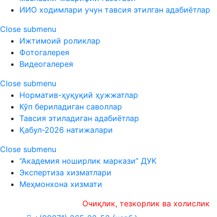
ИИО ходимлари учун тавсия этилган адабиётлар
Close submenu
Ижтимоий роликлар
Фотогалерея
Видеогалерея
Close submenu
Норматив-ҳуқуқий ҳужжатлар
Кўп бериладиган саволлар
Тавсия этиладиган адабиётлар
Қабул-2026 натижалари
Close submenu
“Академия ноширлик маркази” ДУК
Экспертиза хизматлари
Меҳмонхона хизмати
Очиқлик, тезкорлик ва холислик