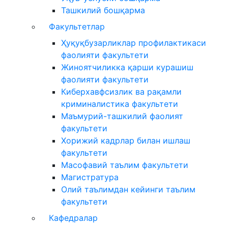
Ташкилий бошқарма
Факультетлар
Ҳуқуқбузарликлар профилактикаси
фаолияти факультети
Жиноятчиликка қарши курашиш
фаолияти факультети
Киберхавфсизлик ва рақамли
криминалистика факультети
Маъмурий-ташкилий фаолият
факультети
Хорижий кадрлар билан ишлаш
факультети
Масофавий таълим факультети
Магистратура
Олий таълимдан кейинги таълим
факультети
Кафедралар