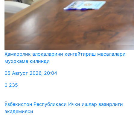
Ҳамкорлик алоқаларини кенгайтириш масалалари
муҳокама қилинди
05 Август 2026
,
20:04
235
Ўзбекистон Республикаси Ички ишлар вазирлиги
академияси
Биз ижтимоий тармоқларда: