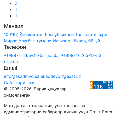
Манзил
100197, Ўзбекистон Республикаси Тошкент шаҳри
Мирзо Улуғбек тумани Интизор кўчаси, 68-уй
Телефон
+(99871) 265-22-52 (навб.)
+(99871) 265-17-53
(факс.)
Email
info@akadmvd.uz
akaddevon@exat.uz
Сайт харитаси
© 2005-2026. Барча ҳуқуқлар
ҳимояланган
Матнда хато топсангиз, уни танланг ва
администраторни хабардор қилиш учун Ctrl + Enter