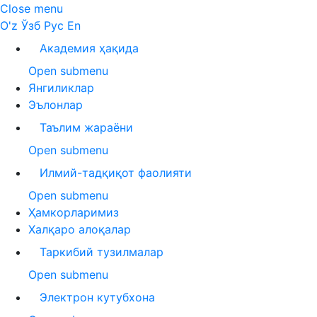
Close menu
O'z
Ўзб
Рус
En
Академия ҳақида
Open submenu
Янгиликлар
Эълонлар
Таълим жараёни
Open submenu
Илмий-тадқиқот фаолияти
Open submenu
Ҳамкорларимиз
Халқаро алоқалар
Таркибий тузилмалар
Open submenu
Электрон кутубхона