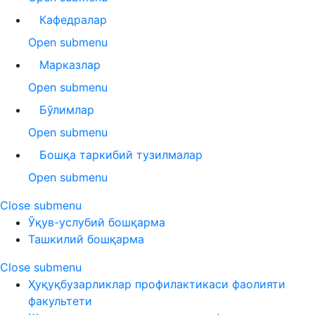
Кафедралар
Open submenu
Марказлар
Open submenu
Бўлимлар
Open submenu
Бошқа таркибий тузилмалар
Open submenu
Close submenu
Ўқув-услубий бошқарма
Ташкилий бошқарма
Close submenu
Ҳуқуқбузарликлар профилактикаси фаолияти
факультети