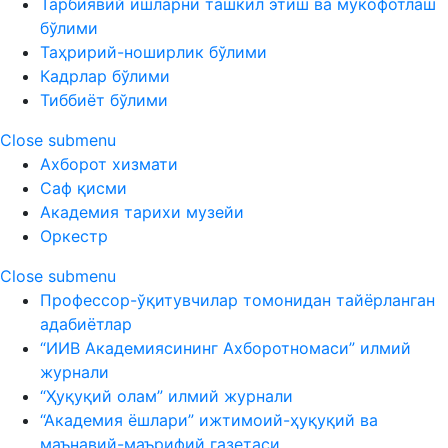
Тарбиявий ишларни ташкил этиш ва мукофотлаш
бўлими
Таҳририй-ноширлик бўлими
Кадрлар бўлими
Тиббиёт бўлими
Close submenu
Ахборот хизмати
Саф қисми
Академия тарихи музейи
Оркестр
Close submenu
Профессор-ўқитувчилар томонидан тайёрланган
адабиётлар
“ИИВ Академиясининг Ахборотномаси” илмий
журнали
“Ҳуқуқий олам” илмий журнали
“Академия ёшлари” ижтимоий-ҳуқуқий ва
маънавий-маърифий газетаси