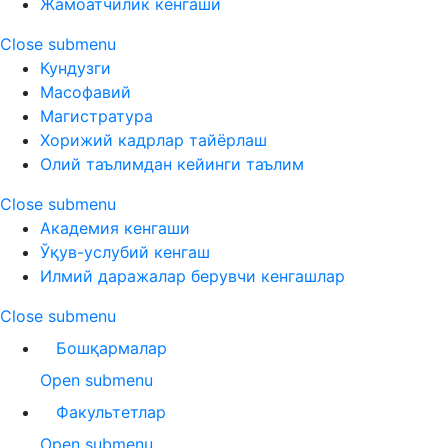
Жамоатчилик кенгаши
Close submenu
Кундузги
Масофавий
Магистратура
Хорижий кадрлар тайёрлаш
Олий таълимдан кейинги таълим
Close submenu
Академия кенгаши
Ўқув-услубий кенгаш
Илмий даражалар берувчи кенгашлар
Close submenu
Бошқармалар
Open submenu
Факультетлар
Open submenu