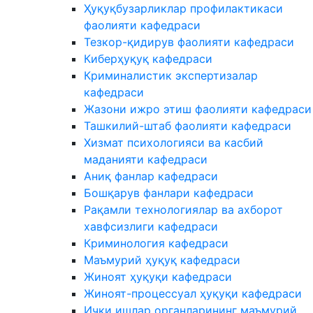
Ҳуқуқбузарликлар профилактикаси
фаолияти кафедраси
Тезкор-қидирув фаолияти кафедраси
Киберҳуқуқ кафедраси
Криминалистик экспертизалар
кафедраси
Жазони ижро этиш фаолияти кафедраси
Ташкилий-штаб фаолияти кафедраси
Хизмат психологияси ва касбий
маданияти кафедраси
Аниқ фанлар кафедраси
Бошқарув фанлари кафедраси
Рақамли технологиялар ва ахборот
хавфсизлиги кафедраси
Криминология кафедраси
Маъмурий ҳуқуқ кафедраси
Жиноят ҳуқуқи кафедраси
Жиноят-процессуал ҳуқуқи кафедраси
Ички ишлар органларининг маъмурий