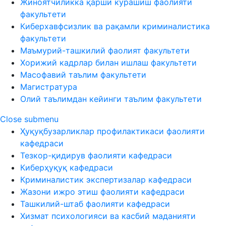
Жиноятчиликка қарши курашиш фаолияти
факультети
Киберхавфсизлик ва рақамли криминалистика
факультети
Маъмурий-ташкилий фаолият факультети
Хорижий кадрлар билан ишлаш факультети
Масофавий таълим факультети
Магистратура
Олий таълимдан кейинги таълим факультети
Close submenu
Ҳуқуқбузарликлар профилактикаси фаолияти
кафедраси
Тезкор-қидирув фаолияти кафедраси
Киберҳуқуқ кафедраси
Криминалистик экспертизалар кафедраси
Жазони ижро этиш фаолияти кафедраси
Ташкилий-штаб фаолияти кафедраси
Хизмат психологияси ва касбий маданияти