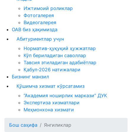
Ижтимоий роликлар
Фотогалерея
Видеогалерея
ОАВ биз ҳақимизда
Абитуриентлар учун
Норматив-ҳуқуқий ҳужжатлар
Кўп бериладиган саволлар
Тавсия этиладиган адабиётлар
Қабул-2026 натижалари
Бизнинг манзил
Қўшимча хизмат кўрсатамиз
“Академия ноширлик маркази” ДУК
Экспертиза хизматлари
Меҳмонхона хизмати
Бош саҳифа
Янгиликлар