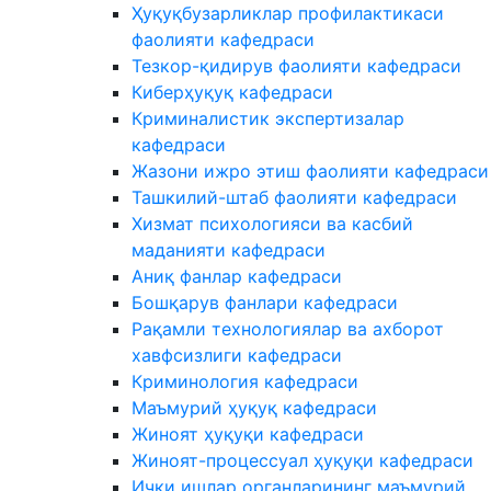
Ҳуқуқбузарликлар профилактикаси
фаолияти кафедраси
Тезкор-қидирув фаолияти кафедраси
Киберҳуқуқ кафедраси
Криминалистик экспертизалар
кафедраси
Жазони ижро этиш фаолияти кафедраси
Ташкилий-штаб фаолияти кафедраси
Хизмат психологияси ва касбий
маданияти кафедраси
Аниқ фанлар кафедраси
Бошқарув фанлари кафедраси
Рақамли технологиялар ва ахборот
хавфсизлиги кафедраси
Криминология кафедраси
Маъмурий ҳуқуқ кафедраси
Жиноят ҳуқуқи кафедраси
Жиноят-процессуал ҳуқуқи кафедраси
Ички ишлар органларининг маъмурий