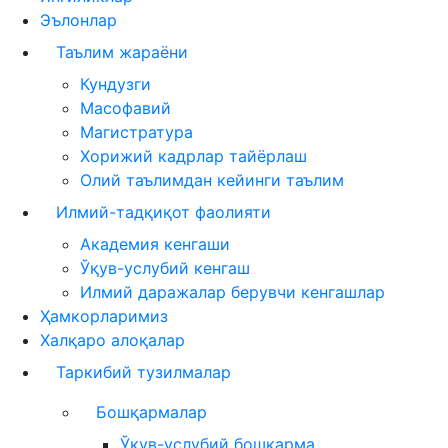
Эълонлар
Таълим жараёни
Кундузги
Масофавий
Магистратура
Хорижий кадрлар тайёрлаш
Олий таълимдан кейинги таълим
Илмий-тадқиқот фаолияти
Академия кенгаши
Ўқув-услубий кенгаш
Илмий даражалар берувчи кенгашлар
Ҳамкорларимиз
Халқаро алоқалар
Таркибий тузилмалар
Бошқармалар
Ўқув-услубий бошқарма