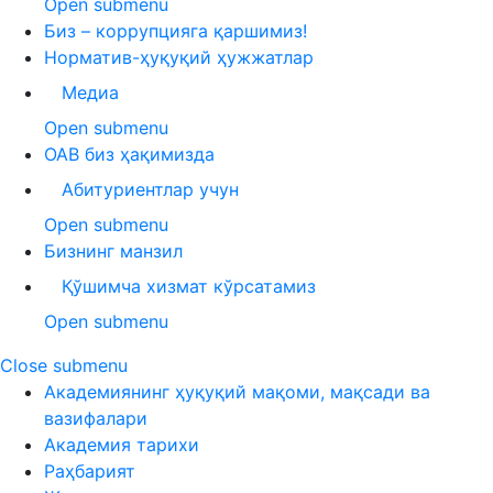
Open submenu
Биз – коррупцияга қаршимиз!
Норматив-ҳуқуқий ҳужжатлар
Медиа
Open submenu
ОАВ биз ҳақимизда
Абитуриентлар учун
Open submenu
Бизнинг манзил
Қўшимча хизмат кўрсатамиз
Open submenu
Close submenu
Академиянинг ҳуқуқий мақоми, мақсади ва
вазифалари
Академия тарихи
Раҳбарият