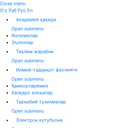
Close menu
O'z
Ўзб
Рус
En
Академия ҳақида
Open submenu
Янгиликлар
Эълонлар
Таълим жараёни
Open submenu
Илмий-тадқиқот фаолияти
Open submenu
Ҳамкорларимиз
Халқаро алоқалар
Таркибий тузилмалар
Open submenu
Электрон кутубхона