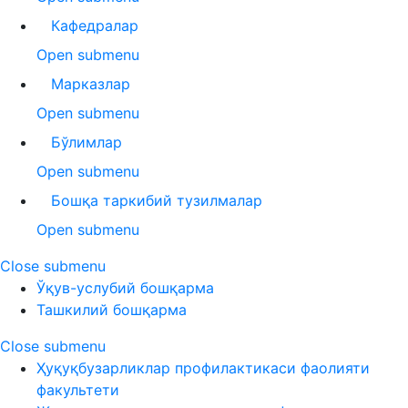
Кафедралар
Open submenu
Марказлар
Open submenu
Бўлимлар
Open submenu
Бошқа таркибий тузилмалар
Open submenu
Close submenu
Ўқув-услубий бошқарма
Ташкилий бошқарма
Close submenu
Ҳуқуқбузарликлар профилактикаси фаолияти
факультети