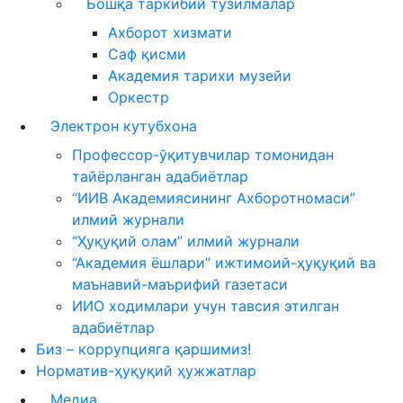
Бошқа таркибий тузилмалар
Ахборот хизмати
Саф қисми
Академия тарихи музейи
Оркестр
Электрон кутубхона
Профессор-ўқитувчилар томонидан
тайёрланган адабиётлар
“ИИВ Академиясининг Ахборотномаси”
илмий журнали
“Ҳуқуқий олам” илмий журнали
“Академия ёшлари” ижтимоий-ҳуқуқий ва
маънавий-маърифий газетаси
ИИО ходимлари учун тавсия этилган
адабиётлар
Биз – коррупцияга қаршимиз!
Норматив-ҳуқуқий ҳужжатлар
Медиа