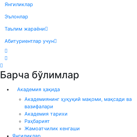
Янгиликлар
Эълонлар
Таълим жараёни
Абитуриентлар учун
Барча бўлимлар
Академия ҳақида
Академиянинг ҳуқуқий мақоми, мақсади ва
вазифалари
Академия тарихи
Раҳбарият
Жамоатчилик кенгаши
Янгиликлар