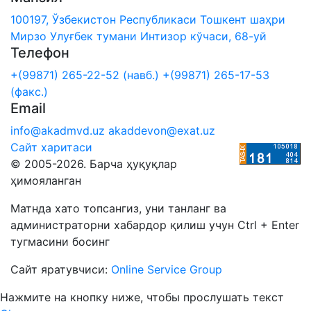
100197, Ўзбекистон Республикаси Тошкент шаҳри
Мирзо Улуғбек тумани Интизор кўчаси, 68-уй
Телефон
+(99871) 265-22-52 (навб.)
+(99871) 265-17-53
(факс.)
Email
info@akadmvd.uz
akaddevon@exat.uz
Сайт харитаси
© 2005-2026. Барча ҳуқуқлар
ҳимояланган
Матнда хато топсангиз, уни танланг ва
администраторни хабардор қилиш учун Ctrl + Enter
тугмасини босинг
Сайт яратувчиси:
Online Service Group
Нажмите на кнопку ниже, чтобы прослушать текст