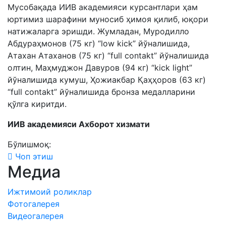
Мусобақада ИИВ академияси курсантлари ҳам
юртимиз шарафини муносиб ҳимоя қилиб, юқори
натижаларга эришди. Жумладан, Муродилло
Абдураҳмонов (75 кг) “low kick” йўналишида,
Атахан Атаханов (75 кг) “full contakt” йўналишида
олтин, Маҳмуджон Давуров (94 кг) “kick light”
йўналишида кумуш, Ҳожиакбар Қаҳҳоров (63 кг)
“full contakt” йўналишида бронза медалларини
қўлга киритди.
ИИВ академияси Ахборот хизмати
Бўлишмоқ:
Чоп этиш
Медиа
Ижтимоий роликлар
Фотогалерея
Видеогалерея