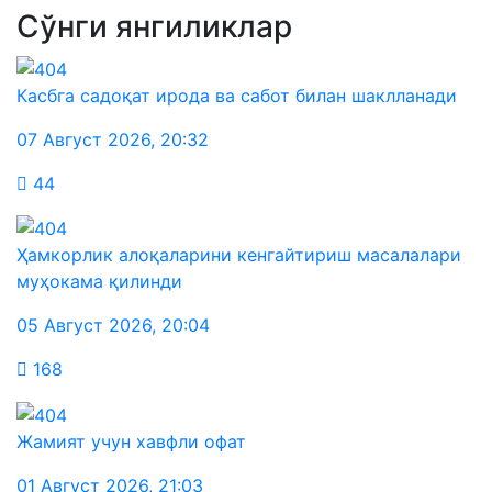
Сўнги янгиликлар
Касбга садоқат ирода ва сабот билан шаклланади
07 Август 2026
,
20:32
44
Ҳамкорлик алоқаларини кенгайтириш масалалари
муҳокама қилинди
05 Август 2026
,
20:04
168
Жамият учун хавфли офат
01 Август 2026
,
21:03