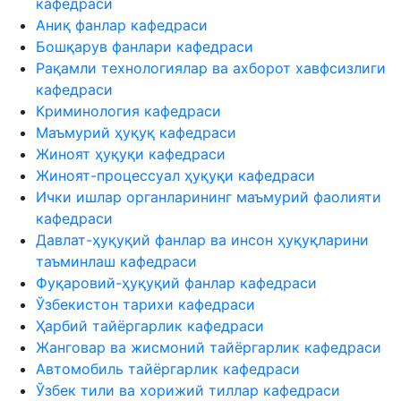
кафедраси
Аниқ фанлар кафедраси
Бошқарув фанлари кафедраси
Рақамли технологиялар ва ахборот хавфсизлиги
кафедраси
Криминология кафедраси
Маъмурий ҳуқуқ кафедраси
Жиноят ҳуқуқи кафедраси
Жиноят-процессуал ҳуқуқи кафедраси
Ички ишлар органларининг маъмурий фаолияти
кафедраси
Давлат-ҳуқуқий фанлар ва инсон ҳуқуқларини
таъминлаш кафедраси
Фуқаровий-ҳуқуқий фанлар кафедраси
Ўзбекистон тарихи кафедраси
Ҳарбий тайёргарлик кафедраси
Жанговар ва жисмоний тайёргарлик кафедраси
Автомобиль тайёргарлик кафедраси
Ўзбек тили ва хорижий тиллар кафедраси