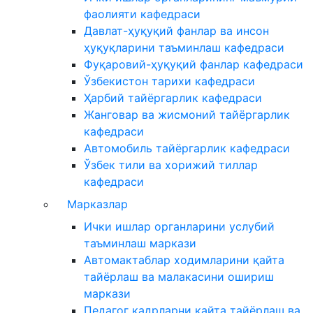
фаолияти кафедраси
Давлат-ҳуқуқий фанлар ва инсон
ҳуқуқларини таъминлаш кафедраси
Фуқаровий-ҳуқуқий фанлар кафедраси
Ўзбекистон тарихи кафедраси
Ҳарбий тайёргарлик кафедраси
Жанговар ва жисмоний тайёргарлик
кафедраси
Автомобиль тайёргарлик кафедраси
Ўзбек тили ва хорижий тиллар
кафедраси
Марказлар
Ички ишлар органларини услубий
таъминлаш маркази
Автомактаблар ходимларини қайта
тайёрлаш ва малакасини ошириш
маркази
Педагог кадрларни қайта тайёрлаш ва