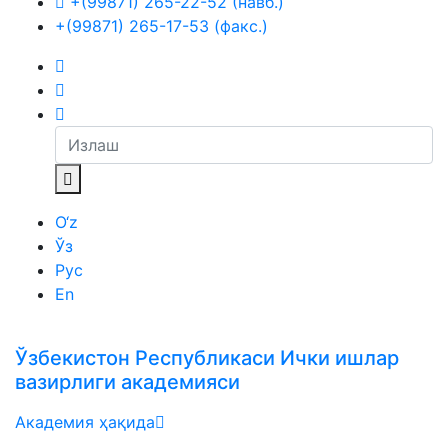
+(99871) 265-22-52 (навб.)
+(99871) 265-17-53 (факс.)
O‘z
Ўз
Рус
En
Ўзбекистон Республикаси Ички ишлар
вазирлиги академияси
Академия ҳақида