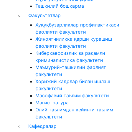
Ташкилий бошқарма
Факультетлар
Ҳуқуқбузарликлар профилактикаси
фаолияти факультети
Жиноятчиликка қарши курашиш
фаолияти факультети
Киберхавфсизлик ва рақамли
криминалистика факультети
Маъмурий-ташкилий фаолият
факультети
Хорижий кадрлар билан ишлаш
факультети
Масофавий таълим факультети
Магистратура
Олий таълимдан кейинги таълим
факультети
Кафедралар