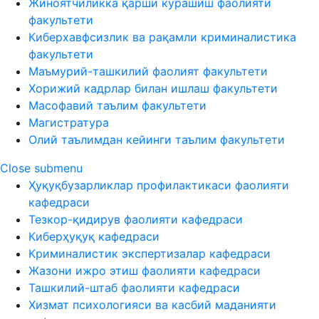
Жиноятчиликка қарши курашиш фаолияти
факультети
Киберхавфсизлик ва рақамли криминалистика
факультети
Маъмурий-ташкилий фаолият факультети
Хорижий кадрлар билан ишлаш факультети
Масофавий таълим факультети
Магистратура
Олий таълимдан кейинги таълим факультети
Close submenu
Ҳуқуқбузарликлар профилактикаси фаолияти
кафедраси
Тезкор-қидирув фаолияти кафедраси
Киберҳуқуқ кафедраси
Криминалистик экспертизалар кафедраси
Жазони ижро этиш фаолияти кафедраси
Ташкилий-штаб фаолияти кафедраси
Хизмат психологияси ва касбий маданияти