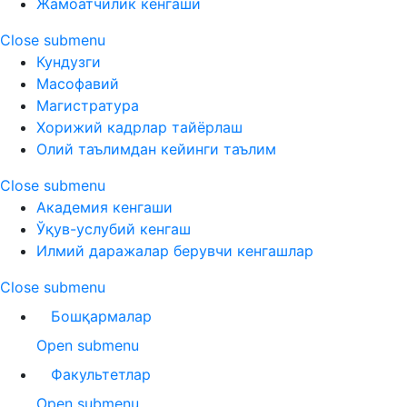
Жамоатчилик кенгаши
Close submenu
Кундузги
Масофавий
Магистратура
Хорижий кадрлар тайёрлаш
Олий таълимдан кейинги таълим
Close submenu
Академия кенгаши
Ўқув-услубий кенгаш
Илмий даражалар берувчи кенгашлар
Close submenu
Бошқармалар
Open submenu
Факультетлар
Open submenu