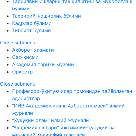
Тарбиявий ишларни ташкил этиш ва мукофотлаш
бўлими
Таҳририй-ноширлик бўлими
Кадрлар бўлими
Тиббиёт бўлими
Close submenu
Ахборот хизмати
Саф қисми
Академия тарихи музейи
Оркестр
Close submenu
Профессор-ўқитувчилар томонидан тайёрланган
адабиётлар
“ИИВ Академиясининг Ахборотномаси” илмий
журнали
“Ҳуқуқий олам” илмий журнали
“Академия ёшлари” ижтимоий-ҳуқуқий ва
маънавий-маърифий газетаси