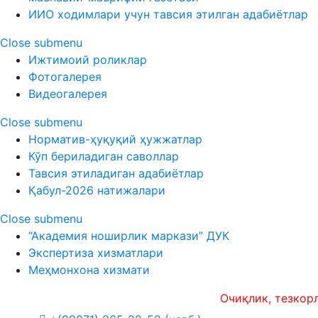
ИИО ходимлари учун тавсия этилган адабиётлар
Close submenu
Ижтимоий роликлар
Фотогалерея
Видеогалерея
Close submenu
Норматив-ҳуқуқий ҳужжатлар
Кўп бериладиган саволлар
Тавсия этиладиган адабиётлар
Қабул-2026 натижалари
Close submenu
“Академия ноширлик маркази” ДУК
Экспертиза хизматлари
Меҳмонхона хизмати
Очиқлик, тезкорлик ва