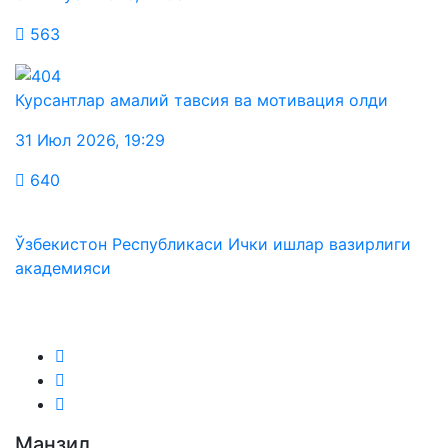
563
Курсантлар амалий тавсия ва мотивация олди
31 Июл 2026
,
19:29
640
Ўзбекистон Республикаси Ички ишлар вазирлиги
академияси
Биз ижтимоий тармоқларда:
Манзил