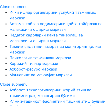
Close submenu
Ички ишлар органларини услубий таъминлаш
маркази
Автомактаблар ходимларини қайта тайёрлаш ва
малакасини ошириш маркази
Педагог кадрларни қайта тайёрлаш ва
малакасини ошириш маркази
Таълим сифатини назорат ва мониторинг қилиш
маркази
Психологик таъминлаш маркази
Хорижий тиллар маркази
Ахборот-ресурс маркази
Маънавият ва маърифат маркази
Close submenu
Ахборот технологияларини жорий этиш ва
таълимни рақамлаштириш бўлими
Илмий-тадқиқот фаолиятини ташкил этиш бўлими