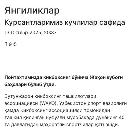
Янгиликлар
Курсантларимиз кучлилар сафида
13 Октябр 2025
,
20:37
915
Пойтахтимизда кикбоксинг бўйича Жаҳон кубоги
баҳслари бўлиб ўтди.
Бутунжаҳон кикбоксинг ташкилотлари
ассоциацияси (WAKO), Ўзбекистон спорт вазирлиги
ҳамда Кикбоксинг ассоциацияси томонидан
ташкил қилинган нуфузли мусобақада дунёнинг 40
та давлатидан маҳоратли спортчилар қатнашди.