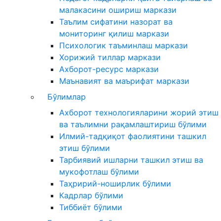
малакасини ошириш маркази
Таълим сифатини назорат ва
мониторинг қилиш маркази
Психологик таъминлаш маркази
Хорижий тиллар маркази
Ахборот-ресурс маркази
Маънавият ва маърифат маркази
Бўлимлар
Ахборот технологияларини жорий этиш
ва таълимни рақамлаштириш бўлими
Илмий-тадқиқот фаолиятини ташкил
этиш бўлими
Тарбиявий ишларни ташкил этиш ва
мукофотлаш бўлими
Таҳририй-ноширлик бўлими
Кадрлар бўлими
Тиббиёт бўлими