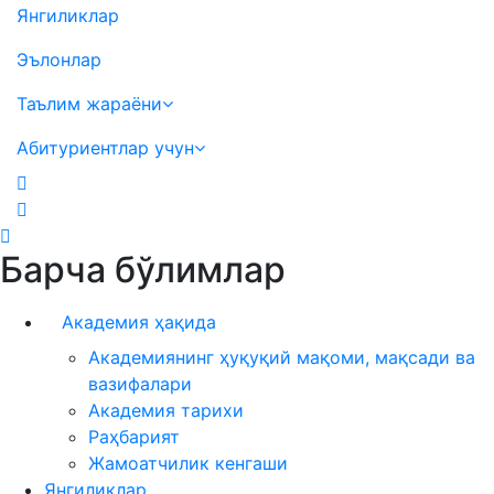
Янгиликлар
Эълонлар
Таълим жараёни
Абитуриентлар учун
Барча бўлимлар
Академия ҳақида
Академиянинг ҳуқуқий мақоми, мақсади ва
вазифалари
Академия тарихи
Раҳбарият
Жамоатчилик кенгаши
Янгиликлар