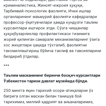
криминалистика, Жиноят-ижроия ҳуқуқи,
Тарбиявий-психологик фаолияти, Ички ишлар
органларининг маъмурий фаолияти кафедралари
профессор-ўқитувчилари ҳамда кундузги таълим
курсантлари иштирок этди. Сўзга чиққанлар
ҳуқуқбузарликлар профилактикаси тизимига
жорий қилинган самарали механизмларнинг ўзига
хос жиҳатлари ҳақида тўхталиб, фаолиятни
такомиллаштириш бўйича таклиф ва тавсияларини
билдириб ўтдилар.
***
Таълим масканининг биринчи босқич курсантлари
Ўзбекистон тарихи давлат музейида бўлди.
250 мингга яқин тарихий осори-атиқаларни ўз
бағрига олган маскан билан танишув бой
тарихимиз, миллий қадрият ва анъаналаримиз,