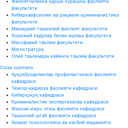
Жиноятчиликка қарши курашиш фаолияти
факультети
Киберхавфсизлик ва рақамли криминалистика
факультети
Маъмурий-ташкилий фаолият факультети
Хорижий кадрлар билан ишлаш факультети
Масофавий таълим факультети
Магистратура
Олий таълимдан кейинги таълим факультети
Close submenu
Ҳуқуқбузарликлар профилактикаси фаолияти
кафедраси
Тезкор-қидирув фаолияти кафедраси
Киберҳуқуқ кафедраси
Криминалистик экспертизалар кафедраси
Жазони ижро этиш фаолияти кафедраси
Ташкилий-штаб фаолияти кафедраси
Хизмат психологияси ва касбий маданияти