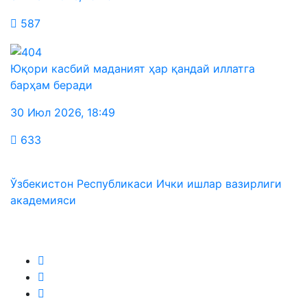
587
Юқори касбий маданият ҳар қандай иллатга
барҳам беради
30 Июл 2026
,
18:49
633
Ўзбекистон Республикаси Ички ишлар вазирлиги
академияси
Биз ижтимоий тармоқларда: