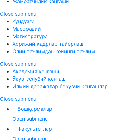
Жамоатчилик кенгаши
Close submenu
Кундузги
Масофавий
Магистратура
Хорижий кадрлар тайёрлаш
Олий таълимдан кейинги таълим
Close submenu
Академия кенгаши
Ўқув-услубий кенгаш
Илмий даражалар берувчи кенгашлар
Close submenu
Бошқармалар
Open submenu
Факультетлар
Open submenu