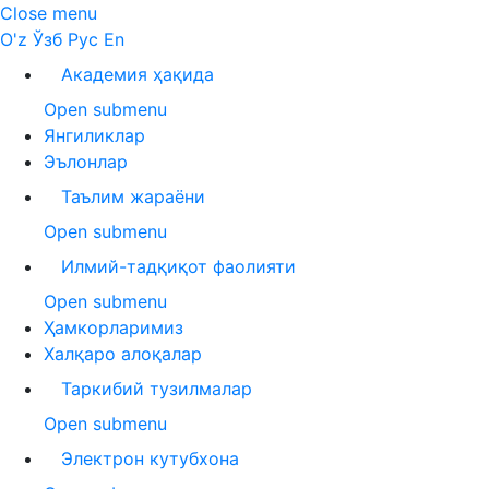
Close menu
O'z
Ўзб
Рус
En
Академия ҳақида
Open submenu
Янгиликлар
Эълонлар
Таълим жараёни
Open submenu
Илмий-тадқиқот фаолияти
Open submenu
Ҳамкорларимиз
Халқаро алоқалар
Таркибий тузилмалар
Open submenu
Электрон кутубхона