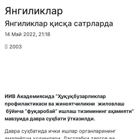
Янгиликлар
Янгиликлар қисқа сатрларда
14 Май 2022
,
21:18
2003
ИИВ Академиясида “
Ҳуқуқбузарликлар
профилактикаси ва жиноятчиликни
жиловлаш
бўйича
“фуқаробай” ишлаш тизимининг аҳамияти
”
мавзуида давра суҳбати ўтказилди.
Давра суҳбатида ички ишлар органларининг
амалиётчи ходимлари, Дастлабки тергов ва