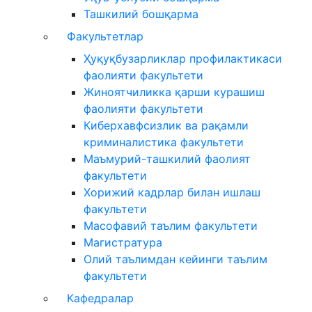
Ташкилий бошқарма
Факультетлар
Ҳуқуқбузарликлар профилактикаси
фаолияти факультети
Жиноятчиликка қарши курашиш
фаолияти факультети
Киберхавфсизлик ва рақамли
криминалистика факультети
Маъмурий-ташкилий фаолият
факультети
Хорижий кадрлар билан ишлаш
факультети
Масофавий таълим факультети
Магистратура
Олий таълимдан кейинги таълим
факультети
Кафедралар