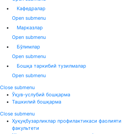
Кафедралар
Open submenu
Марказлар
Open submenu
Бўлимлар
Open submenu
Бошқа таркибий тузилмалар
Open submenu
Close submenu
Ўқув-услубий бошқарма
Ташкилий бошқарма
Close submenu
Ҳуқуқбузарликлар профилактикаси фаолияти
факультети