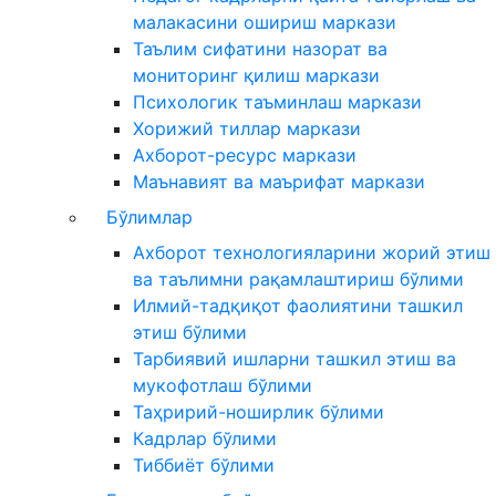
малакасини ошириш маркази
Таълим сифатини назорат ва
мониторинг қилиш маркази
Психологик таъминлаш маркази
Хорижий тиллар маркази
Ахборот-ресурс маркази
Маънавият ва маърифат маркази
Бўлимлар
Ахборот технологияларини жорий этиш
ва таълимни рақамлаштириш бўлими
Илмий-тадқиқот фаолиятини ташкил
этиш бўлими
Тарбиявий ишларни ташкил этиш ва
мукофотлаш бўлими
Таҳририй-ноширлик бўлими
Кадрлар бўлими
Тиббиёт бўлими