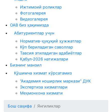
Ижтимоий роликлар
Фотогалерея
Видеогалерея
ОАВ биз ҳақимизда
Абитуриентлар учун
Норматив-ҳуқуқий ҳужжатлар
Кўп бериладиган саволлар
Тавсия этиладиган адабиётлар
Қабул-2026 натижалари
Бизнинг манзил
Қўшимча хизмат кўрсатамиз
“Академия ноширлик маркази” ДУК
Экспертиза хизматлари
Меҳмонхона хизмати
Бош саҳифа
Янгиликлар