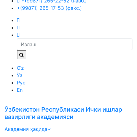
+(99871) 265-22-52 (навб.)
+(99871) 265-17-53 (факс.)
O‘z
Ўз
Рус
En
Ўзбекистон Республикаси Ички ишлар
вазирлиги академияси
Академия ҳақида