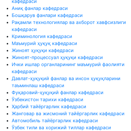
кафедраси
Аниқ фанлар кафедраси
Бошқарув фанлари кафедраси
Рақамли технологиялар ва ахборот хавфсизлиги
кафедраси
Криминология кафедраси
Маъмурий ҳуқуқ кафедраси
Жиноят ҳуқуқи кафедраси
Жиноят-процессуал ҳуқуқи кафедраси
Ички ишлар органларининг маъмурий фаолияти
кафедраси
Давлат-ҳуқуқий фанлар ва инсон ҳуқуқларини
таъминлаш кафедраси
Фуқаровий-ҳуқуқий фанлар кафедраси
Ўзбекистон тарихи кафедраси
Ҳарбий тайёргарлик кафедраси
Жанговар ва жисмоний тайёргарлик кафедраси
Автомобиль тайёргарлик кафедраси
Ўзбек тили ва хорижий тиллар кафедраси