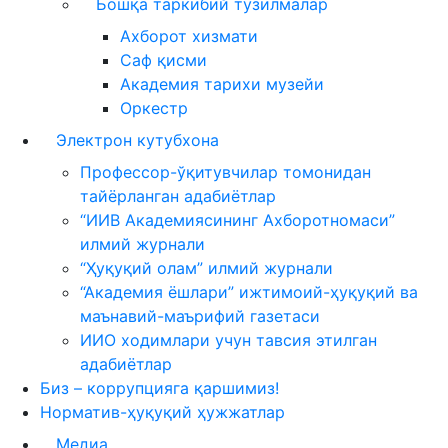
Бошқа таркибий тузилмалар
Ахборот хизмати
Саф қисми
Академия тарихи музейи
Оркестр
Электрон кутубхона
Профессор-ўқитувчилар томонидан
тайёрланган адабиётлар
“ИИВ Академиясининг Ахборотномаси”
илмий журнали
“Ҳуқуқий олам” илмий журнали
“Академия ёшлари” ижтимоий-ҳуқуқий ва
маънавий-маърифий газетаси
ИИО ходимлари учун тавсия этилган
адабиётлар
Биз – коррупцияга қаршимиз!
Норматив-ҳуқуқий ҳужжатлар
Медиа