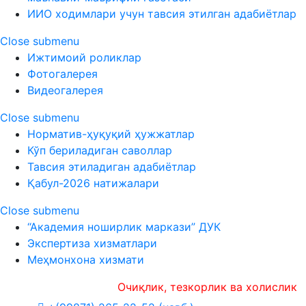
ИИО ходимлари учун тавсия этилган адабиётлар
Close submenu
Ижтимоий роликлар
Фотогалерея
Видеогалерея
Close submenu
Норматив-ҳуқуқий ҳужжатлар
Кўп бериладиган саволлар
Тавсия этиладиган адабиётлар
Қабул-2026 натижалари
Close submenu
“Академия ноширлик маркази” ДУК
Экспертиза хизматлари
Меҳмонхона хизмати
Очиқлик, тезкорлик ва холислик