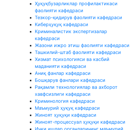
Ҳуқуқбузарликлар профилактикаси
фаолияти кафедраси
Тезкор-қидирув фаолияти кафедраси
Киберҳуқуқ кафедраси
Криминалистик экспертизалар
кафедраси
Жазони ижро этиш фаолияти кафедраси
Ташкилий-штаб фаолияти кафедраси
Хизмат психологияси ва касбий
маданияти кафедраси
Аниқ фанлар кафедраси
Бошқарув фанлари кафедраси
Рақамли технологиялар ва ахборот
хавфсизлиги кафедраси
Криминология кафедраси
Маъмурий ҳуқуқ кафедраси
Жиноят ҳуқуқи кафедраси
Жиноят-процессуал ҳуқуқи кафедраси
Ички ишлар органларининг маъмурий