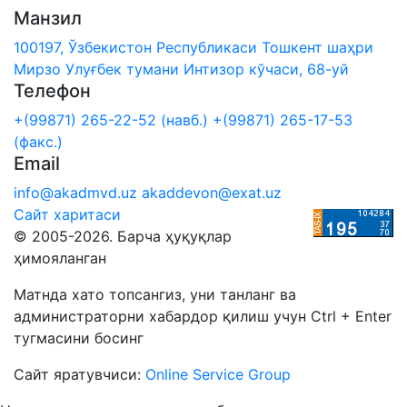
Манзил
100197, Ўзбекистон Республикаси Тошкент шаҳри
Мирзо Улуғбек тумани Интизор кўчаси, 68-уй
Телефон
+(99871) 265-22-52 (навб.)
+(99871) 265-17-53
(факс.)
Email
info@akadmvd.uz
akaddevon@exat.uz
Сайт харитаси
© 2005-2026. Барча ҳуқуқлар
ҳимояланган
Матнда хато топсангиз, уни танланг ва
администраторни хабардор қилиш учун Ctrl + Enter
тугмасини босинг
Сайт яратувчиси:
Online Service Group