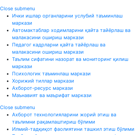
Close submenu
Ички ишлар органларини услубий таъминлаш
маркази
Автомактаблар ходимларини қайта тайёрлаш ва
малакасини ошириш маркази
Педагог кадрларни қайта тайёрлаш ва
малакасини ошириш маркази
Таълим сифатини назорат ва мониторинг қилиш
маркази
Психологик таъминлаш маркази
Хорижий тиллар маркази
Ахборот-ресурс маркази
Маънавият ва маърифат маркази
Close submenu
Ахборот технологияларини жорий этиш ва
таълимни рақамлаштириш бўлими
Илмий-тадқиқот фаолиятини ташкил этиш бўлими