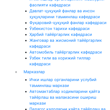
фаолияти кафедраси
Давлат-ҳуқуқий фанлар ва инсон
ҳуқуқларини таъминлаш кафедраси
Фуқаровий-ҳуқуқий фанлар кафедраси
Ўзбекистон тарихи кафедраси
Ҳарбий тайёргарлик кафедраси
Жанговар ва жисмоний тайёргарлик
кафедраси
Автомобиль тайёргарлик кафедраси
Ўзбек тили ва хорижий тиллар
кафедраси
Марказлар
Ички ишлар органларини услубий
таъминлаш маркази
Автомактаблар ходимларини қайта
тайёрлаш ва малакасини ошириш
маркази
Педагог кадрларни қайта тайёрлаш ва