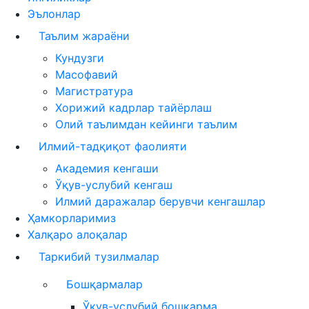
Эълонлар
Таълим жараёни
Кундузги
Масофавий
Магистратура
Хорижий кадрлар тайёрлаш
Олий таълимдан кейинги таълим
Илмий-тадқиқот фаолияти
Академия кенгаши
Ўқув-услубий кенгаш
Илмий даражалар берувчи кенгашлар
Ҳамкорларимиз
Халқаро алоқалар
Таркибий тузилмалар
Бошқармалар
Ўқув-услубий бошқарма