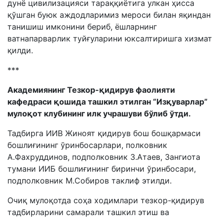
дунё цивилизацияси тараққиётига улкан ҳисса
қўшган буюк аждодларимиз мероси билан яқиндан
танишиш имконини бериб, ёшларнинг
ватнапарварлик туйғуларини юксалтиришга хизмат
қилди.
***
Академиянинг
Тезкор-қидирув фаолияти
кафедраси қошида
ташкил этилган
“Изқуварлар”
мулоқот клубининг илк учрашуви бўлиб ўтди.
Тадбирга ИИВ Жиноят қидирув бош бошқармаси
бошлиғининг ўринбосарлари, полковник
А.Фахруддинов, подполковник З.Атаев, Зангиота
тумани ИИБ бошлиғининг биринчи ўринбосари,
подполковник М.Собиров таклиф этилди.
Очиқ мулоқотда соҳа ходимлари тезкор-қидирув
тадбирларини самарали ташкил этиш ва