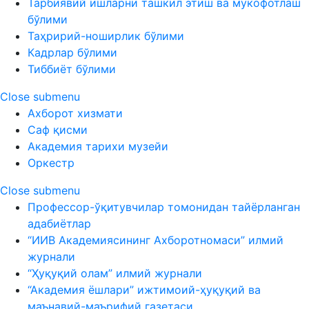
Тарбиявий ишларни ташкил этиш ва мукофотлаш
бўлими
Таҳририй-ноширлик бўлими
Кадрлар бўлими
Тиббиёт бўлими
Close submenu
Ахборот хизмати
Саф қисми
Академия тарихи музейи
Оркестр
Close submenu
Профессор-ўқитувчилар томонидан тайёрланган
адабиётлар
“ИИВ Академиясининг Ахборотномаси” илмий
журнали
“Ҳуқуқий олам” илмий журнали
“Академия ёшлари” ижтимоий-ҳуқуқий ва
маънавий-маърифий газетаси