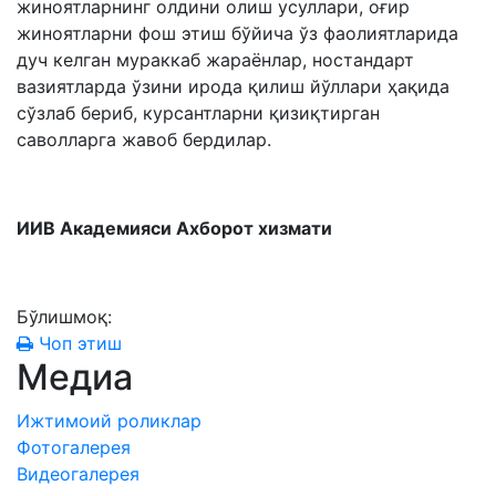
жиноятларнинг олдини олиш усуллари, оғир
жиноятларни фош этиш бўйича ўз фаолиятларида
дуч келган мураккаб жараёнлар, ностандарт
вазиятларда ўзини ирода қилиш йўллари ҳақида
сўзлаб бериб, курсантларни қизиқтирган
саволларга жавоб бердилар.
ИИВ Академияси Ахборот хизмати
Бўлишмоқ:
Чоп этиш
Медиа
Ижтимоий роликлар
Фотогалерея
Видеогалерея