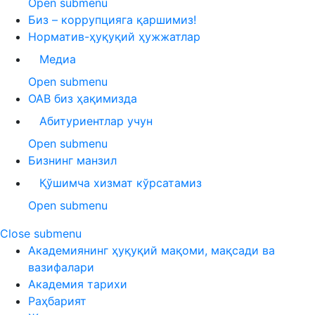
Open submenu
Биз – коррупцияга қаршимиз!
Норматив-ҳуқуқий ҳужжатлар
Медиа
Open submenu
ОАВ биз ҳақимизда
Абитуриентлар учун
Open submenu
Бизнинг манзил
Қўшимча хизмат кўрсатамиз
Open submenu
Close submenu
Академиянинг ҳуқуқий мақоми, мақсади ва
вазифалари
Академия тарихи
Раҳбарият