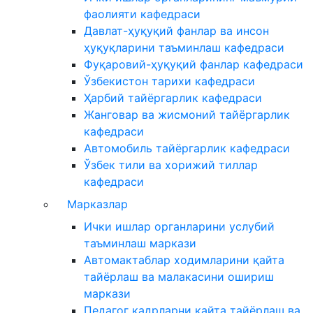
фаолияти кафедраси
Давлат-ҳуқуқий фанлар ва инсон
ҳуқуқларини таъминлаш кафедраси
Фуқаровий-ҳуқуқий фанлар кафедраси
Ўзбекистон тарихи кафедраси
Ҳарбий тайёргарлик кафедраси
Жанговар ва жисмоний тайёргарлик
кафедраси
Автомобиль тайёргарлик кафедраси
Ўзбек тили ва хорижий тиллар
кафедраси
Марказлар
Ички ишлар органларини услубий
таъминлаш маркази
Автомактаблар ходимларини қайта
тайёрлаш ва малакасини ошириш
маркази
Педагог кадрларни қайта тайёрлаш ва