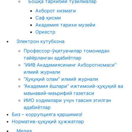
Бошқа таркибий тузилмалар
Ахборот хизмати
Саф қисми
Академия тарихи музейи
Оркестр
Электрон кутубхона
Профессор-ўқитувчилар томонидан
тайёрланган адабиётлар
“ИИВ Академиясининг Ахборотномаси”
илмий журнали
“Ҳуқуқий олам” илмий журнали
“Академия ёшлари” ижтимоий-ҳуқуқий ва
маънавий-маърифий газетаси
ИИО ходимлари учун тавсия этилган
адабиётлар
Биз – коррупцияга қаршимиз!
Норматив-ҳуқуқий ҳужжатлар
Медиа