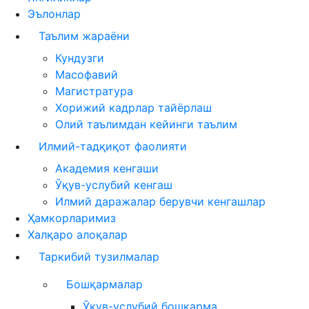
Эълонлар
Таълим жараёни
Кундузги
Масофавий
Магистратура
Хорижий кадрлар тайёрлаш
Олий таълимдан кейинги таълим
Илмий-тадқиқот фаолияти
Академия кенгаши
Ўқув-услубий кенгаш
Илмий даражалар берувчи кенгашлар
Ҳамкорларимиз
Халқаро алоқалар
Таркибий тузилмалар
Бошқармалар
Ўқув-услубий бошқарма