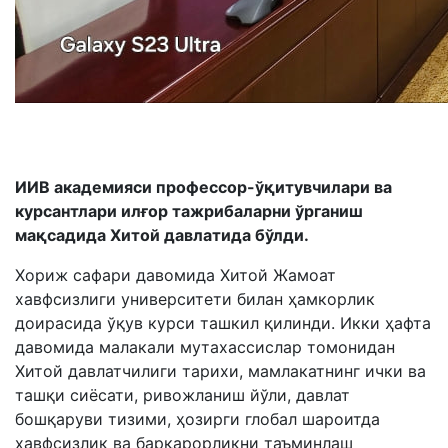
ИИВ академияси профессор-ўқитувчилари ва
курсантлари илғор тажрибаларни ўрганиш
мақсадида Хитой давлатида бўлди.
Хориж сафари давомида Хитой Жамоат
хавфсизлиги университети билан ҳамкорлик
доирасида ўқув курси ташкил қилинди. Икки ҳафта
давомида малакали мутахассислар томонидан
Хитой давлатчилиги тарихи, мамлакатнинг ички ва
ташқи сиёсати, ривожланиш йўли, давлат
бошқаруви тизими, ҳозирги глобал шароитда
хавфсизлик ва барқарорликни таъминлаш