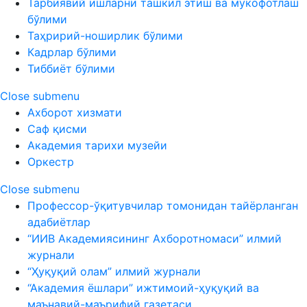
Тарбиявий ишларни ташкил этиш ва мукофотлаш
бўлими
Таҳририй-ноширлик бўлими
Кадрлар бўлими
Тиббиёт бўлими
Close submenu
Ахборот хизмати
Саф қисми
Академия тарихи музейи
Оркестр
Close submenu
Профессор-ўқитувчилар томонидан тайёрланган
адабиётлар
“ИИВ Академиясининг Ахборотномаси” илмий
журнали
“Ҳуқуқий олам” илмий журнали
“Академия ёшлари” ижтимоий-ҳуқуқий ва
маънавий-маърифий газетаси