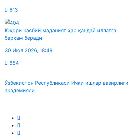
613
Юқори касбий маданият ҳар қандай иллатга
барҳам беради
30 Июл 2026
,
18:49
654
Ўзбекистон Республикаси Ички ишлар вазирлиги
академияси
Биз ижтимоий тармоқларда: