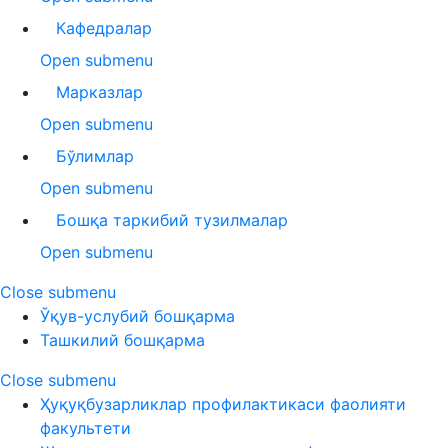
Кафедралар
Open submenu
Марказлар
Open submenu
Бўлимлар
Open submenu
Бошқа таркибий тузилмалар
Open submenu
Close submenu
Ўқув-услубий бошқарма
Ташкилий бошқарма
Close submenu
Ҳуқуқбузарликлар профилактикаси фаолияти
факультети