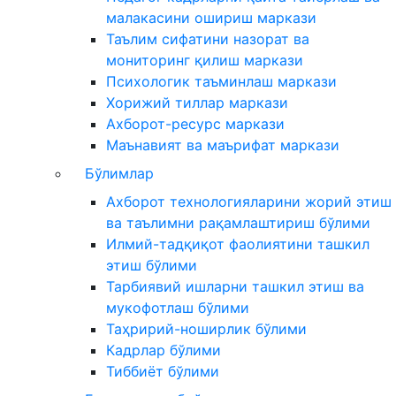
малакасини ошириш маркази
Таълим сифатини назорат ва
мониторинг қилиш маркази
Психологик таъминлаш маркази
Хорижий тиллар маркази
Ахборот-ресурс маркази
Маънавият ва маърифат маркази
Бўлимлар
Ахборот технологияларини жорий этиш
ва таълимни рақамлаштириш бўлими
Илмий-тадқиқот фаолиятини ташкил
этиш бўлими
Тарбиявий ишларни ташкил этиш ва
мукофотлаш бўлими
Таҳририй-ноширлик бўлими
Кадрлар бўлими
Тиббиёт бўлими