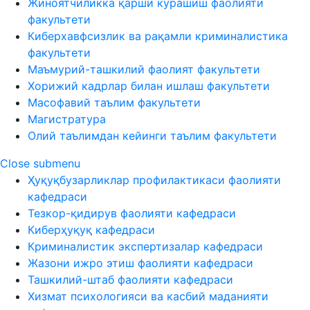
Жиноятчиликка қарши курашиш фаолияти
факультети
Киберхавфсизлик ва рақамли криминалистика
факультети
Маъмурий-ташкилий фаолият факультети
Хорижий кадрлар билан ишлаш факультети
Масофавий таълим факультети
Магистратура
Олий таълимдан кейинги таълим факультети
Close submenu
Ҳуқуқбузарликлар профилактикаси фаолияти
кафедраси
Тезкор-қидирув фаолияти кафедраси
Киберҳуқуқ кафедраси
Криминалистик экспертизалар кафедраси
Жазони ижро этиш фаолияти кафедраси
Ташкилий-штаб фаолияти кафедраси
Хизмат психологияси ва касбий маданияти