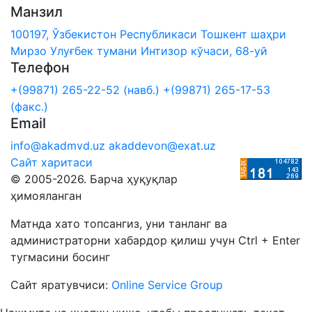
Манзил
100197, Ўзбекистон Республикаси Тошкент шаҳри
Мирзо Улуғбек тумани Интизор кўчаси, 68-уй
Телефон
+(99871) 265-22-52 (навб.)
+(99871) 265-17-53
(факс.)
Email
info@akadmvd.uz
akaddevon@exat.uz
Сайт харитаси
© 2005-2026. Барча ҳуқуқлар
ҳимояланган
Матнда хато топсангиз, уни танланг ва
администраторни хабардор қилиш учун Ctrl + Enter
тугмасини босинг
Сайт яратувчиси:
Online Service Group