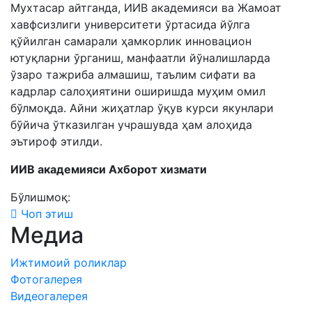
Мухтасар айтганда, ИИВ академияси ва Жамоат
хавфсизлиги университети ўртасида йўлга
қўйилган самарали ҳамкорлик инновацион
ютуқларни ўрганиш, манфаатли йўналишларда
ўзаро тажриба алмашиш, таълим сифати ва
кадрлар салоҳиятини оширишда муҳим омил
бўлмоқда. Айни жиҳатлар ўқув курси якунлари
бўйича ўтказилган учрашувда ҳам алоҳида
эътироф этилди.
ИИВ академияси Ахборот хизмати
Бўлишмоқ:
Чоп этиш
Медиа
Ижтимоий роликлар
Фотогалерея
Видеогалерея