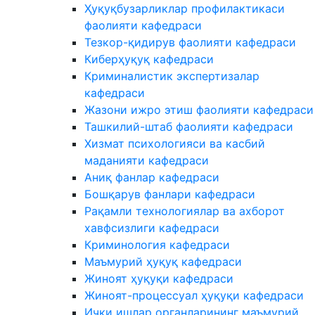
Ҳуқуқбузарликлар профилактикаси
фаолияти кафедраси
Тезкор-қидирув фаолияти кафедраси
Киберҳуқуқ кафедраси
Криминалистик экспертизалар
кафедраси
Жазони ижро этиш фаолияти кафедраси
Ташкилий-штаб фаолияти кафедраси
Хизмат психологияси ва касбий
маданияти кафедраси
Аниқ фанлар кафедраси
Бошқарув фанлари кафедраси
Рақамли технологиялар ва ахборот
хавфсизлиги кафедраси
Криминология кафедраси
Маъмурий ҳуқуқ кафедраси
Жиноят ҳуқуқи кафедраси
Жиноят-процессуал ҳуқуқи кафедраси
Ички ишлар органларининг маъмурий