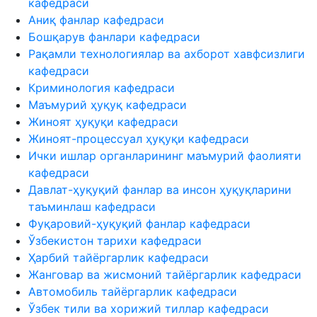
кафедраси
Аниқ фанлар кафедраси
Бошқарув фанлари кафедраси
Рақамли технологиялар ва ахборот хавфсизлиги
кафедраси
Криминология кафедраси
Маъмурий ҳуқуқ кафедраси
Жиноят ҳуқуқи кафедраси
Жиноят-процессуал ҳуқуқи кафедраси
Ички ишлар органларининг маъмурий фаолияти
кафедраси
Давлат-ҳуқуқий фанлар ва инсон ҳуқуқларини
таъминлаш кафедраси
Фуқаровий-ҳуқуқий фанлар кафедраси
Ўзбекистон тарихи кафедраси
Ҳарбий тайёргарлик кафедраси
Жанговар ва жисмоний тайёргарлик кафедраси
Автомобиль тайёргарлик кафедраси
Ўзбек тили ва хорижий тиллар кафедраси