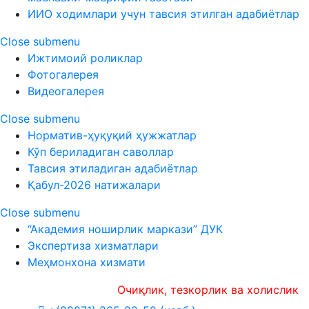
ИИО ходимлари учун тавсия этилган адабиётлар
Close submenu
Ижтимоий роликлар
Фотогалерея
Видеогалерея
Close submenu
Норматив-ҳуқуқий ҳужжатлар
Кўп бериладиган саволлар
Тавсия этиладиган адабиётлар
Қабул-2026 натижалари
Close submenu
“Академия ноширлик маркази” ДУК
Экспертиза хизматлари
Меҳмонхона хизмати
Очиқлик, тезкорлик ва холислик