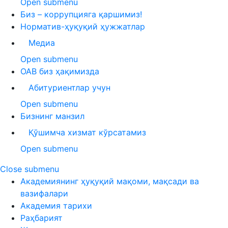
Open submenu
Биз – коррупцияга қаршимиз!
Норматив-ҳуқуқий ҳужжатлар
Медиа
Open submenu
ОАВ биз ҳақимизда
Абитуриентлар учун
Open submenu
Бизнинг манзил
Қўшимча хизмат кўрсатамиз
Open submenu
Close submenu
Академиянинг ҳуқуқий мақоми, мақсади ва
вазифалари
Академия тарихи
Раҳбарият