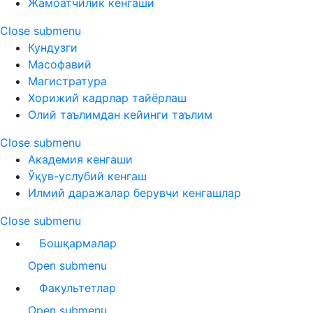
Жамоатчилик кенгаши
Close submenu
Кундузги
Масофавий
Магистратура
Хорижий кадрлар тайёрлаш
Олий таълимдан кейинги таълим
Close submenu
Академия кенгаши
Ўқув-услубий кенгаш
Илмий даражалар берувчи кенгашлар
Close submenu
Бошқармалар
Open submenu
Факультетлар
Open submenu