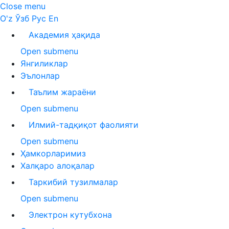
Close menu
O'z
Ўзб
Рус
En
Академия ҳақида
Open submenu
Янгиликлар
Эълонлар
Таълим жараёни
Open submenu
Илмий-тадқиқот фаолияти
Open submenu
Ҳамкорларимиз
Халқаро алоқалар
Таркибий тузилмалар
Open submenu
Электрон кутубхона