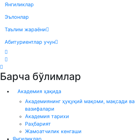
Янгиликлар
Эълонлар
Таълим жараёни
Абитуриентлар учун
Барча бўлимлар
Академия ҳақида
Академиянинг ҳуқуқий мақоми, мақсади ва
вазифалари
Академия тарихи
Раҳбарият
Жамоатчилик кенгаши
Янгиликлар