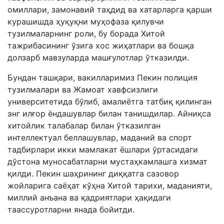
омиллари, замонавий таҳдид ва хатарларга қарши
курашишда ҳуқуқни муҳофаза қилувчи
тузилмаларнинг роли, бу борада Хитой
тажрибасининг ўзига хос жиҳатлари ва бошқа
долзарб мавзуларда машғулотлар ўтказилди.
Бундан ташқари, вакилларимиз Пекин полиция
тузилмалари ва Жамоат хавфсизлиги
университетида бўлиб, амалиётга татбиқ қилинган
энг илғор ёндашувлар билан танишдилар. Айниқса
хитойлик талабалар билан ўтказилган
интеллектуал беллашувлар, маданий ва спорт
тадбирлари икки мамлакат ёшлари ўртасидаги
дўстона муносабатларни мустаҳкамлашга хизмат
қилди. Пекин шаҳрининг диққатга сазовор
жойларига саёҳат кўҳна Хитой тарихи, маданияти,
миллий анъана ва қадриятлари ҳақидаги
таассуротларни янада бойитди.