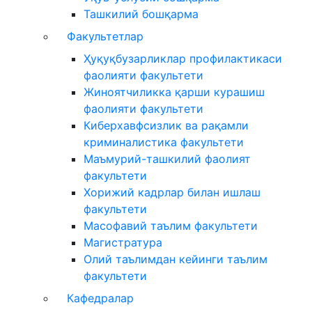
Ташкилий бошқарма
Факультетлар
Ҳуқуқбузарликлар профилактикаси
фаолияти факультети
Жиноятчиликка қарши курашиш
фаолияти факультети
Киберхавфсизлик ва рақамли
криминалистика факультети
Маъмурий-ташкилий фаолият
факультети
Хорижий кадрлар билан ишлаш
факультети
Масофавий таълим факультети
Магистратура
Олий таълимдан кейинги таълим
факультети
Кафедралар