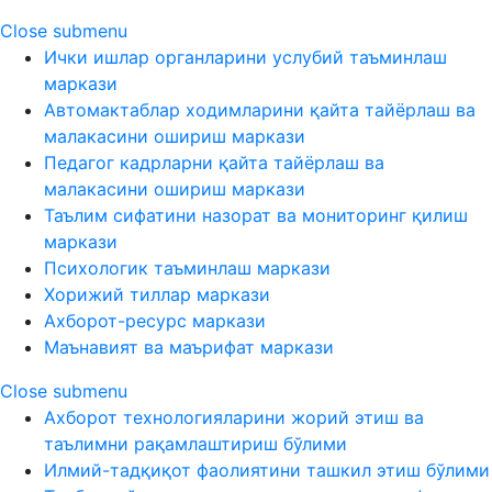
Close submenu
Ички ишлар органларини услубий таъминлаш
маркази
Автомактаблар ходимларини қайта тайёрлаш ва
малакасини ошириш маркази
Педагог кадрларни қайта тайёрлаш ва
малакасини ошириш маркази
Таълим сифатини назорат ва мониторинг қилиш
маркази
Психологик таъминлаш маркази
Хорижий тиллар маркази
Ахборот-ресурс маркази
Маънавият ва маърифат маркази
Close submenu
Ахборот технологияларини жорий этиш ва
таълимни рақамлаштириш бўлими
Илмий-тадқиқот фаолиятини ташкил этиш бўлими