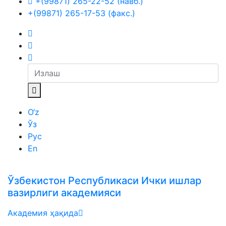
+(99871) 265-22-52 (навб.)
+(99871) 265-17-53 (факс.)
O‘z
Ўз
Рус
En
Ўзбекистон Республикаси Ички ишлар
вазирлиги академияси
Академия ҳақида