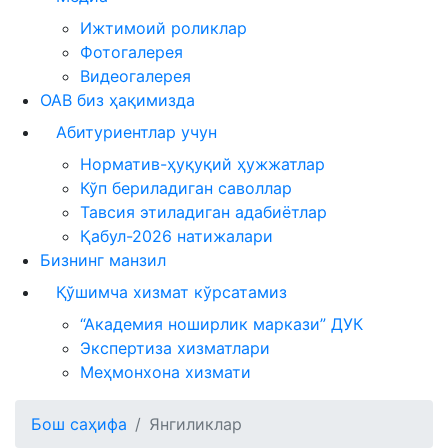
Ижтимоий роликлар
Фотогалерея
Видеогалерея
ОАВ биз ҳақимизда
Абитуриентлар учун
Норматив-ҳуқуқий ҳужжатлар
Кўп бериладиган саволлар
Тавсия этиладиган адабиётлар
Қабул-2026 натижалари
Бизнинг манзил
Қўшимча хизмат кўрсатамиз
“Академия ноширлик маркази” ДУК
Экспертиза хизматлари
Меҳмонхона хизмати
Бош саҳифа
Янгиликлар