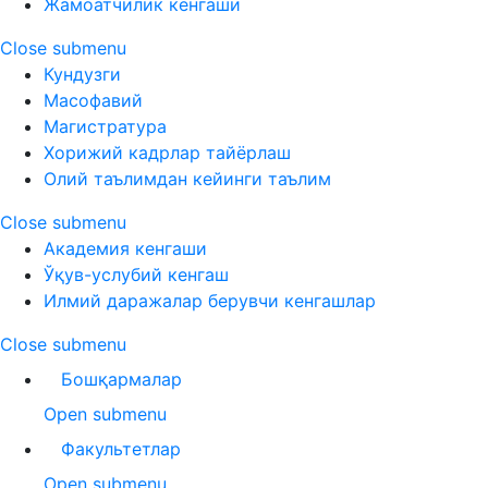
Жамоатчилик кенгаши
Close submenu
Кундузги
Масофавий
Магистратура
Хорижий кадрлар тайёрлаш
Олий таълимдан кейинги таълим
Close submenu
Академия кенгаши
Ўқув-услубий кенгаш
Илмий даражалар берувчи кенгашлар
Close submenu
Бошқармалар
Open submenu
Факультетлар
Open submenu