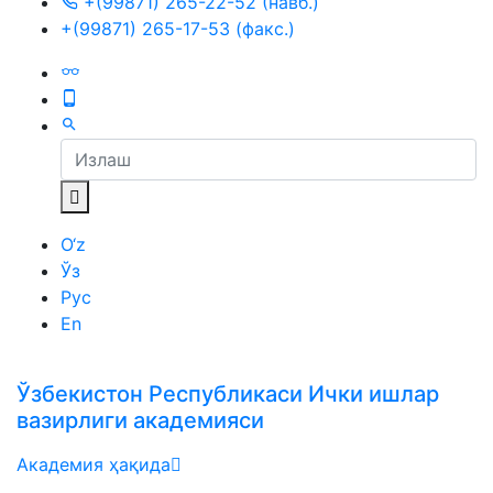
+(99871) 265-22-52 (навб.)
+(99871) 265-17-53 (факс.)
O‘z
Ўз
Рус
En
Ўзбекистон Республикаси Ички ишлар
вазирлиги академияси
Академия ҳақида