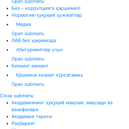
Open submenu
Биз – коррупцияга қаршимиз!
Норматив-ҳуқуқий ҳужжатлар
Медиа
Open submenu
ОАВ биз ҳақимизда
Абитуриентлар учун
Open submenu
Бизнинг манзил
Қўшимча хизмат кўрсатамиз
Open submenu
Close submenu
Академиянинг ҳуқуқий мақоми, мақсади ва
вазифалари
Академия тарихи
Раҳбарият