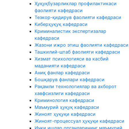
Ҳуқуқбузарликлар профилактикаси
фаолияти кафедраси
Тезкор-қидирув фаолияти кафедраси
Киберҳуқуқ кафедраси
Криминалистик экспертизалар
кафедраси
Жазони ижро этиш фаолияти кафедраси
Ташкилий-штаб фаолияти кафедраси
Хизмат психологияси ва касбий
маданияти кафедраси
Аниқ фанлар кафедраси
Бошқарув фанлари кафедраси
Рақамли технологиялар ва ахборот
хавфсизлиги кафедраси
Криминология кафедраси
Маъмурий ҳуқуқ кафедраси
Жиноят ҳуқуқи кафедраси
Жиноят-процессуал ҳуқуқи кафедраси
Ички ишлар органларининг маъмурий