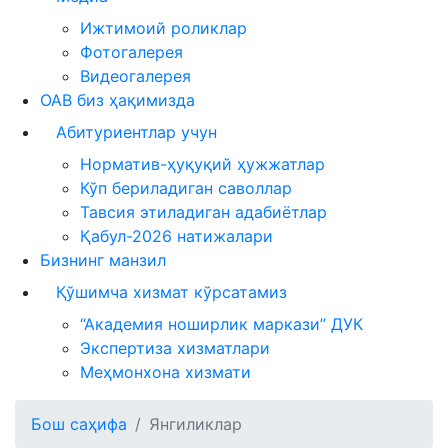
Ижтимоий роликлар
Фотогалерея
Видеогалерея
ОАВ биз ҳақимизда
Абитуриентлар учун
Норматив-ҳуқуқий ҳужжатлар
Кўп бериладиган саволлар
Тавсия этиладиган адабиётлар
Қабул-2026 натижалари
Бизнинг манзил
Қўшимча хизмат кўрсатамиз
“Академия ноширлик маркази” ДУК
Экспертиза хизматлари
Меҳмонхона хизмати
Бош саҳифа
Янгиликлар