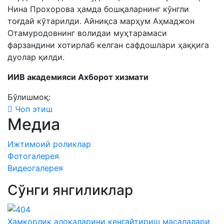
Нина Прохорова ҳамда бошқаларнинг кўнгли
тоғдай кўтарилди. Айниқса марҳум Аҳмаджон
Отамуродовнинг волидаи муҳтарамаси
фарзандини хотирлаб келган сафдошлари ҳаққига
дуолар қилди.
ИИВ академияси Ахборот хизмати
Бўлишмоқ:
Чоп этиш
Медиа
Ижтимоий роликлар
Фотогалерея
Видеогалерея
Сўнги янгиликлар
Ҳамкорлик алоқаларини кенгайтириш масалалари