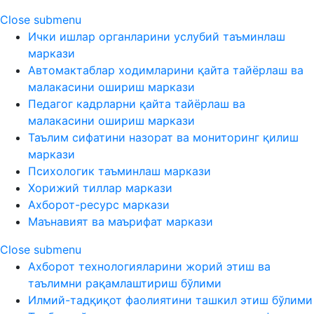
Close submenu
Ички ишлар органларини услубий таъминлаш
маркази
Автомактаблар ходимларини қайта тайёрлаш ва
малакасини ошириш маркази
Педагог кадрларни қайта тайёрлаш ва
малакасини ошириш маркази
Таълим сифатини назорат ва мониторинг қилиш
маркази
Психологик таъминлаш маркази
Хорижий тиллар маркази
Ахборот-ресурс маркази
Маънавият ва маърифат маркази
Close submenu
Ахборот технологияларини жорий этиш ва
таълимни рақамлаштириш бўлими
Илмий-тадқиқот фаолиятини ташкил этиш бўлими