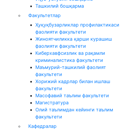
Ташкилий бошқарма
Факультетлар
Ҳуқуқбузарликлар профилактикаси
фаолияти факультети
Жиноятчиликка қарши курашиш
фаолияти факультети
Киберхавфсизлик ва рақамли
криминалистика факультети
Маъмурий-ташкилий фаолият
факультети
Хорижий кадрлар билан ишлаш
факультети
Масофавий таълим факультети
Магистратура
Олий таълимдан кейинги таълим
факультети
Кафедралар