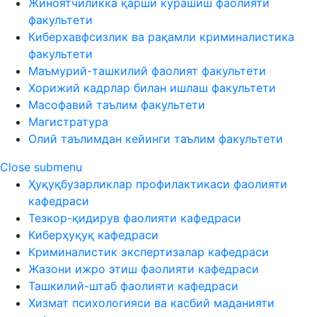
Жиноятчиликка қарши курашиш фаолияти
факультети
Киберхавфсизлик ва рақамли криминалистика
факультети
Маъмурий-ташкилий фаолият факультети
Хорижий кадрлар билан ишлаш факультети
Масофавий таълим факультети
Магистратура
Олий таълимдан кейинги таълим факультети
Close submenu
Ҳуқуқбузарликлар профилактикаси фаолияти
кафедраси
Тезкор-қидирув фаолияти кафедраси
Киберҳуқуқ кафедраси
Криминалистик экспертизалар кафедраси
Жазони ижро этиш фаолияти кафедраси
Ташкилий-штаб фаолияти кафедраси
Хизмат психологияси ва касбий маданияти