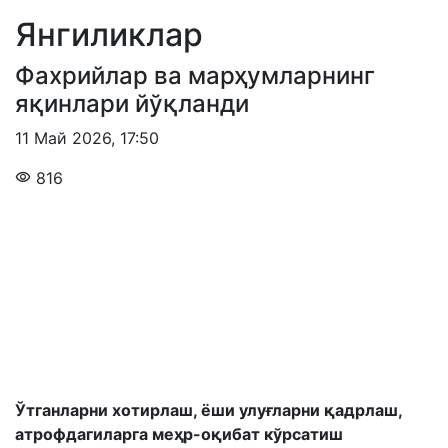
Янгиликлар
Фахрийлар ва марҳумларнинг
яқинлари йўқланди
11 Май 2026
,
17:50
816
Ўтганларни хотирлаш, ёши улуғларни қадрлаш,
атрофдагиларга меҳр-оқибат кўрсатиш