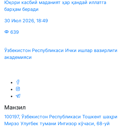
Юқори касбий маданият ҳар қандай иллатга
барҳам беради
30 Июл 2026
,
18:49
639
Ўзбекистон Республикаси Ички ишлар вазирлиги
академияси
Биз ижтимоий тармоқларда:
Манзил
100197, Ўзбекистон Республикаси Тошкент шаҳри
Мирзо Улуғбек тумани Интизор кўчаси, 68-уй