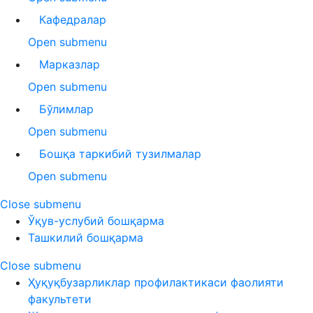
Кафедралар
Open submenu
Марказлар
Open submenu
Бўлимлар
Open submenu
Бошқа таркибий тузилмалар
Open submenu
Close submenu
Ўқув-услубий бошқарма
Ташкилий бошқарма
Close submenu
Ҳуқуқбузарликлар профилактикаси фаолияти
факультети