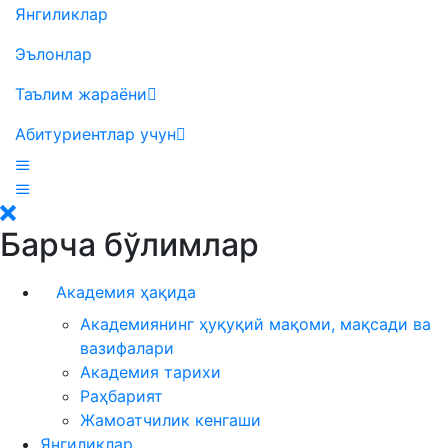
Янгиликлар
Эълонлар
Таълим жараёни
Абитуриентлар учун
Барча бўлимлар
Академия ҳақида
Академиянинг ҳуқуқий мақоми, мақсади ва
вазифалари
Академия тарихи
Раҳбарият
Жамоатчилик кенгаши
Янгиликлар