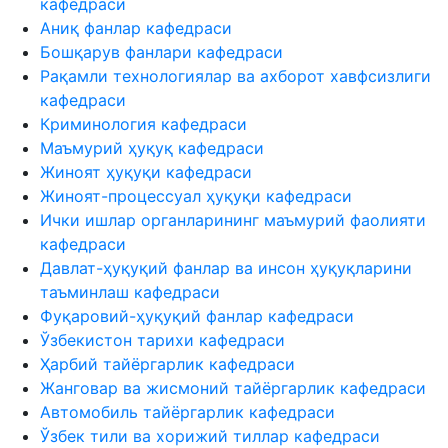
кафедраси
Аниқ фанлар кафедраси
Бошқарув фанлари кафедраси
Рақамли технологиялар ва ахборот хавфсизлиги
кафедраси
Криминология кафедраси
Маъмурий ҳуқуқ кафедраси
Жиноят ҳуқуқи кафедраси
Жиноят-процессуал ҳуқуқи кафедраси
Ички ишлар органларининг маъмурий фаолияти
кафедраси
Давлат-ҳуқуқий фанлар ва инсон ҳуқуқларини
таъминлаш кафедраси
Фуқаровий-ҳуқуқий фанлар кафедраси
Ўзбекистон тарихи кафедраси
Ҳарбий тайёргарлик кафедраси
Жанговар ва жисмоний тайёргарлик кафедраси
Автомобиль тайёргарлик кафедраси
Ўзбек тили ва хорижий тиллар кафедраси