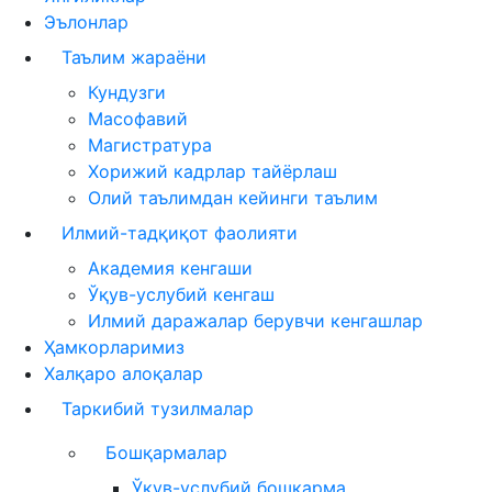
Эълонлар
Таълим жараёни
Кундузги
Масофавий
Магистратура
Хорижий кадрлар тайёрлаш
Олий таълимдан кейинги таълим
Илмий-тадқиқот фаолияти
Академия кенгаши
Ўқув-услубий кенгаш
Илмий даражалар берувчи кенгашлар
Ҳамкорларимиз
Халқаро алоқалар
Таркибий тузилмалар
Бошқармалар
Ўқув-услубий бошқарма