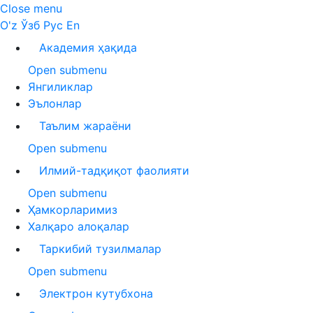
Close menu
O'z
Ўзб
Рус
En
Академия ҳақида
Open submenu
Янгиликлар
Эълонлар
Таълим жараёни
Open submenu
Илмий-тадқиқот фаолияти
Open submenu
Ҳамкорларимиз
Халқаро алоқалар
Таркибий тузилмалар
Open submenu
Электрон кутубхона