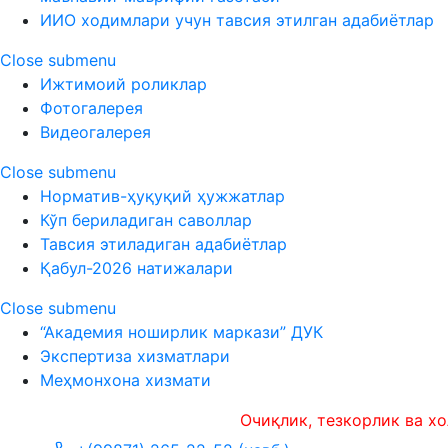
ИИО ходимлари учун тавсия этилган адабиётлар
Close submenu
Ижтимоий роликлар
Фотогалерея
Видеогалерея
Close submenu
Норматив-ҳуқуқий ҳужжатлар
Кўп бериладиган саволлар
Тавсия этиладиган адабиётлар
Қабул-2026 натижалари
Close submenu
“Академия ноширлик маркази” ДУК
Экспертиза хизматлари
Меҳмонхона хизмати
Очиқлик, тезкорлик ва холисли