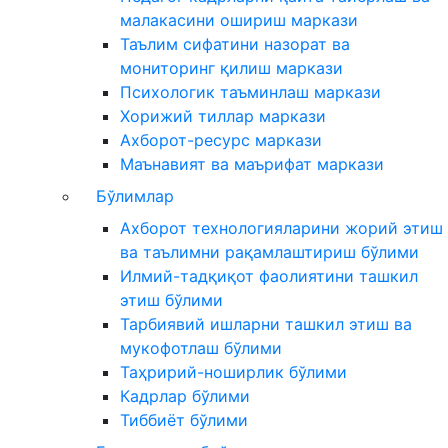
малакасини ошириш маркази
Таълим сифатини назорат ва
мониторинг қилиш маркази
Психологик таъминлаш маркази
Хорижий тиллар маркази
Ахборот-ресурс маркази
Маънавият ва маърифат маркази
Бўлимлар
Ахборот технологияларини жорий этиш
ва таълимни рақамлаштириш бўлими
Илмий-тадқиқот фаолиятини ташкил
этиш бўлими
Тарбиявий ишларни ташкил этиш ва
мукофотлаш бўлими
Таҳририй-ноширлик бўлими
Кадрлар бўлими
Тиббиёт бўлими