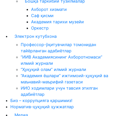
Бошқа таркибий тузилмалар
Ахборот хизмати
Саф қисми
Академия тарихи музейи
Оркестр
Электрон кутубхона
Профессор-ўқитувчилар томонидан
тайёрланган адабиётлар
“ИИВ Академиясининг Ахборотномаси”
илмий журнали
“Ҳуқуқий олам” илмий журнали
“Академия ёшлари” ижтимоий-ҳуқуқий ва
маънавий-маърифий газетаси
ИИО ходимлари учун тавсия этилган
адабиётлар
Биз – коррупцияга қаршимиз!
Норматив-ҳуқуқий ҳужжатлар
Медиа