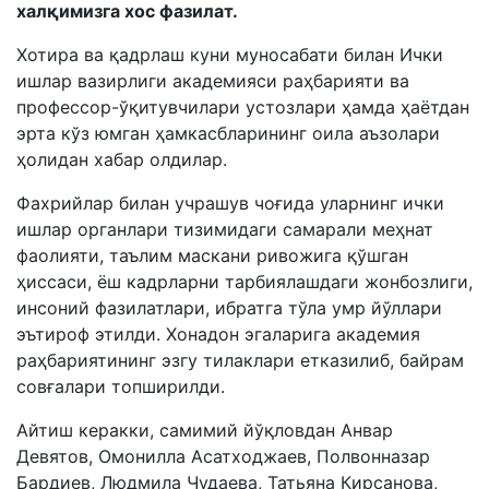
халқимизга хос фазилат.
Хотира ва қадрлаш куни муносабати билан Ички
ишлар вазирлиги академияси раҳбарияти ва
профессор-ўқитувчилари устозлари ҳамда ҳаётдан
эрта кўз юмган ҳамкасбларининг оила аъзолари
ҳолидан хабар олдилар.
Фахрийлар билан учрашув чоғида уларнинг ички
ишлар органлари тизимидаги самарали меҳнат
фаолияти, таълим маскани ривожига қўшган
ҳиссаси, ёш кадрларни тарбиялашдаги жонбозлиги,
инсоний фазилатлари, ибратга тўла умр йўллари
эътироф этилди. Хонадон эгаларига академия
раҳбариятининг эзгу тилаклари етказилиб, байрам
совғалари топширилди.
Айтиш керакки, самимий йўқловдан Анвар
Девятов, Омонилла Асатходжаев, Полвонназар
Бардиев, Людмила Чудаева, Татьяна Кирсанова,