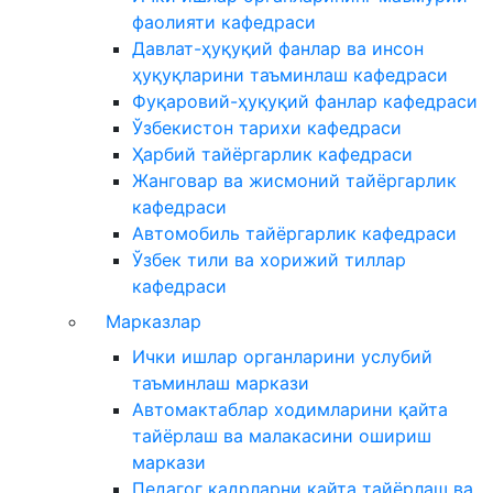
фаолияти кафедраси
Давлат-ҳуқуқий фанлар ва инсон
ҳуқуқларини таъминлаш кафедраси
Фуқаровий-ҳуқуқий фанлар кафедраси
Ўзбекистон тарихи кафедраси
Ҳарбий тайёргарлик кафедраси
Жанговар ва жисмоний тайёргарлик
кафедраси
Автомобиль тайёргарлик кафедраси
Ўзбек тили ва хорижий тиллар
кафедраси
Марказлар
Ички ишлар органларини услубий
таъминлаш маркази
Автомактаблар ходимларини қайта
тайёрлаш ва малакасини ошириш
маркази
Педагог кадрларни қайта тайёрлаш ва