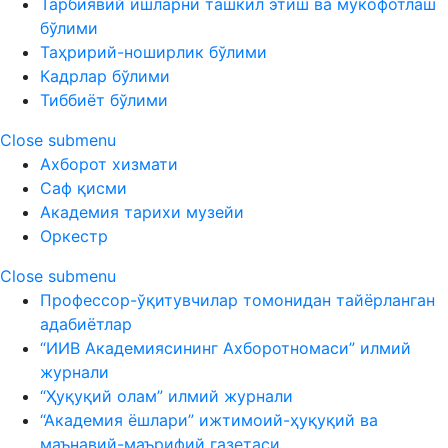
Тарбиявий ишларни ташкил этиш ва мукофотлаш
бўлими
Таҳририй-ноширлик бўлими
Кадрлар бўлими
Тиббиёт бўлими
Close submenu
Ахборот хизмати
Саф қисми
Академия тарихи музейи
Оркестр
Close submenu
Профессор-ўқитувчилар томонидан тайёрланган
адабиётлар
“ИИВ Академиясининг Ахборотномаси” илмий
журнали
“Ҳуқуқий олам” илмий журнали
“Академия ёшлари” ижтимоий-ҳуқуқий ва
маънавий-маърифий газетаси