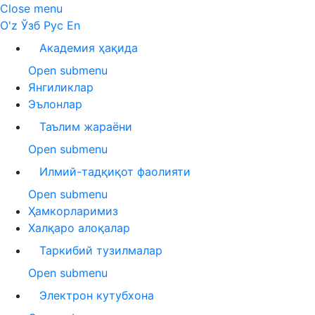
Close menu
O'z
Ўзб
Рус
En
Академия ҳақида
Open submenu
Янгиликлар
Эълонлар
Таълим жараёни
Open submenu
Илмий-тадқиқот фаолияти
Open submenu
Ҳамкорларимиз
Халқаро алоқалар
Таркибий тузилмалар
Open submenu
Электрон кутубхона