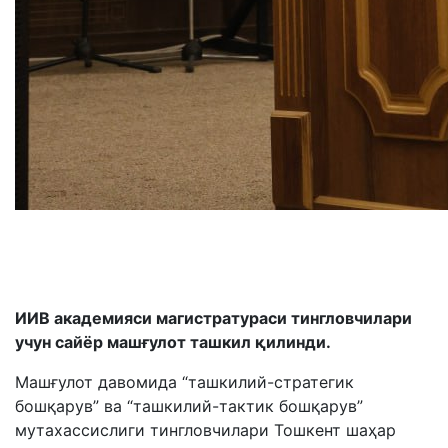
ИИВ академияси магистратураси тингловчилари
учун сайёр машғулот ташкил қилинди.
Машғулот давомида “ташкилий-стратегик
бошқарув” ва “ташкилий-тактик бошқарув”
мутахассислиги тингловчилари Тошкент шаҳар