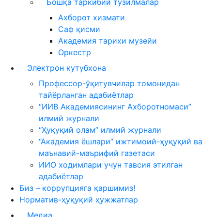
Бошқа таркибий тузилмалар
Ахборот хизмати
Саф қисми
Академия тарихи музейи
Оркестр
Электрон кутубхона
Профессор-ўқитувчилар томонидан
тайёрланган адабиётлар
“ИИВ Академиясининг Ахборотномаси”
илмий журнали
“Ҳуқуқий олам” илмий журнали
“Академия ёшлари” ижтимоий-ҳуқуқий ва
маънавий-маърифий газетаси
ИИО ходимлари учун тавсия этилган
адабиётлар
Биз – коррупцияга қаршимиз!
Норматив-ҳуқуқий ҳужжатлар
Медиа