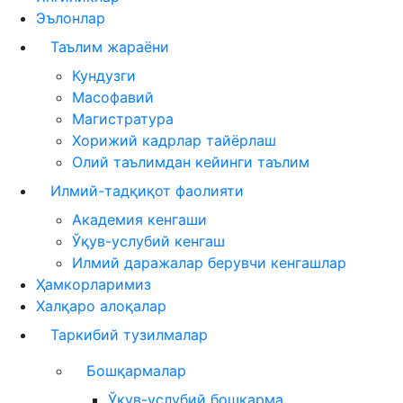
Эълонлар
Таълим жараёни
Кундузги
Масофавий
Магистратура
Хорижий кадрлар тайёрлаш
Олий таълимдан кейинги таълим
Илмий-тадқиқот фаолияти
Академия кенгаши
Ўқув-услубий кенгаш
Илмий даражалар берувчи кенгашлар
Ҳамкорларимиз
Халқаро алоқалар
Таркибий тузилмалар
Бошқармалар
Ўқув-услубий бошқарма