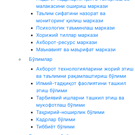
малакасини ошириш маркази
Таълим сифатини назорат ва
мониторинг қилиш маркази
Психологик таъминлаш маркази
Хорижий тиллар маркази
Ахборот-ресурс маркази
Маънавият ва маърифат маркази
Бўлимлар
Ахборот технологияларини жорий этиш
ва таълимни рақамлаштириш бўлими
Илмий-тадқиқот фаолиятини ташкил
этиш бўлими
Тарбиявий ишларни ташкил этиш ва
мукофотлаш бўлими
Таҳририй-ноширлик бўлими
Кадрлар бўлими
Тиббиёт бўлими