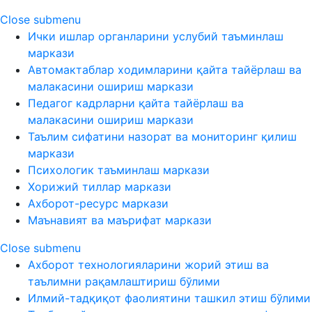
Close submenu
Ички ишлар органларини услубий таъминлаш
маркази
Автомактаблар ходимларини қайта тайёрлаш ва
малакасини ошириш маркази
Педагог кадрларни қайта тайёрлаш ва
малакасини ошириш маркази
Таълим сифатини назорат ва мониторинг қилиш
маркази
Психологик таъминлаш маркази
Хорижий тиллар маркази
Ахборот-ресурс маркази
Маънавият ва маърифат маркази
Close submenu
Ахборот технологияларини жорий этиш ва
таълимни рақамлаштириш бўлими
Илмий-тадқиқот фаолиятини ташкил этиш бўлими