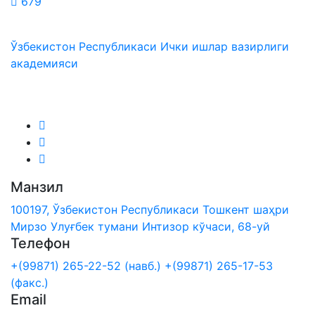
679
Ўзбекистон Республикаси Ички ишлар вазирлиги
академияси
Биз ижтимоий тармоқларда:
Манзил
100197, Ўзбекистон Республикаси Тошкент шаҳри
Мирзо Улуғбек тумани Интизор кўчаси, 68-уй
Телефон
+(99871) 265-22-52 (навб.)
+(99871) 265-17-53
(факс.)
Email