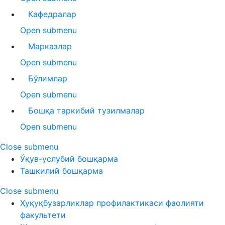
Кафедралар
Open submenu
Марказлар
Open submenu
Бўлимлар
Open submenu
Бошқа таркибий тузилмалар
Open submenu
Close submenu
Ўқув-услубий бошқарма
Ташкилий бошқарма
Close submenu
Ҳуқуқбузарликлар профилактикаси фаолияти
факультети