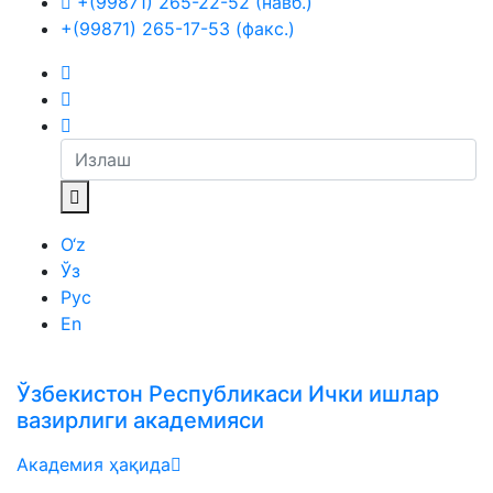
+(99871) 265-22-52 (навб.)
+(99871) 265-17-53 (факс.)
O‘z
Ўз
Рус
En
Ўзбекистон Республикаси Ички ишлар
вазирлиги академияси
Академия ҳақида