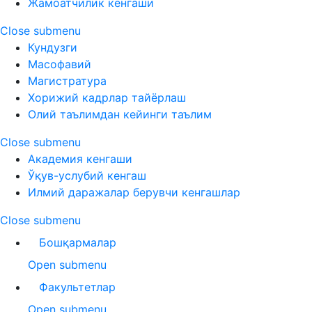
Жамоатчилик кенгаши
Close submenu
Кундузги
Масофавий
Магистратура
Хорижий кадрлар тайёрлаш
Олий таълимдан кейинги таълим
Close submenu
Академия кенгаши
Ўқув-услубий кенгаш
Илмий даражалар берувчи кенгашлар
Close submenu
Бошқармалар
Open submenu
Факультетлар
Open submenu