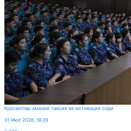
Курсантлар амалий тавсия ва мотивация олди
31 Июл 2026
,
19:29