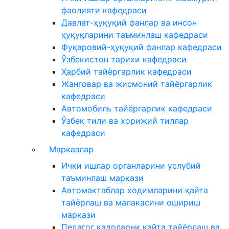
фаолияти кафедраси
Давлат-ҳуқуқий фанлар ва инсон
ҳуқуқларини таъминлаш кафедраси
Фуқаровий-ҳуқуқий фанлар кафедраси
Ўзбекистон тарихи кафедраси
Ҳарбий тайёргарлик кафедраси
Жанговар ва жисмоний тайёргарлик
кафедраси
Автомобиль тайёргарлик кафедраси
Ўзбек тили ва хорижий тиллар
кафедраси
Марказлар
Ички ишлар органларини услубий
таъминлаш маркази
Автомактаблар ходимларини қайта
тайёрлаш ва малакасини ошириш
маркази
Педагог кадрларни қайта тайёрлаш ва