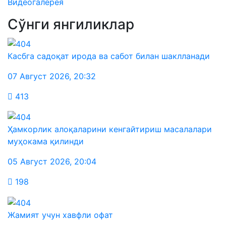
Видеогалерея
Сўнги янгиликлар
Касбга садоқат ирода ва сабот билан шаклланади
07 Август 2026
,
20:32
413
Ҳамкорлик алоқаларини кенгайтириш масалалари
муҳокама қилинди
05 Август 2026
,
20:04
198
Жамият учун хавфли офат