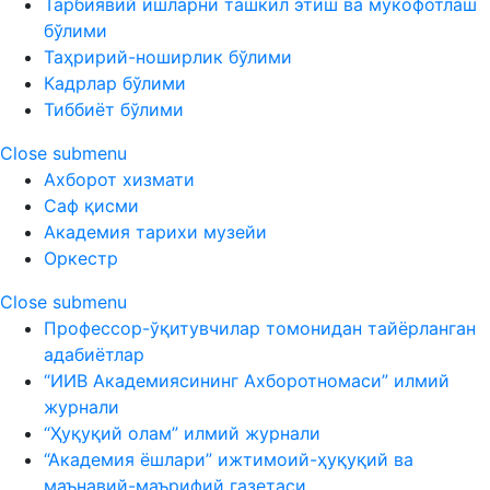
Тарбиявий ишларни ташкил этиш ва мукофотлаш
бўлими
Таҳририй-ноширлик бўлими
Кадрлар бўлими
Тиббиёт бўлими
Close submenu
Ахборот хизмати
Саф қисми
Академия тарихи музейи
Оркестр
Close submenu
Профессор-ўқитувчилар томонидан тайёрланган
адабиётлар
“ИИВ Академиясининг Ахборотномаси” илмий
журнали
“Ҳуқуқий олам” илмий журнали
“Академия ёшлари” ижтимоий-ҳуқуқий ва
маънавий-маърифий газетаси