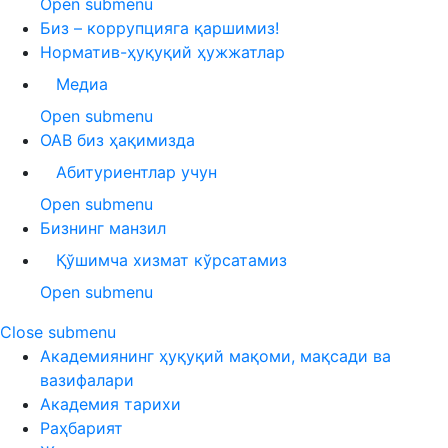
Open submenu
Биз – коррупцияга қаршимиз!
Норматив-ҳуқуқий ҳужжатлар
Медиа
Open submenu
ОАВ биз ҳақимизда
Абитуриентлар учун
Open submenu
Бизнинг манзил
Қўшимча хизмат кўрсатамиз
Open submenu
Close submenu
Академиянинг ҳуқуқий мақоми, мақсади ва
вазифалари
Академия тарихи
Раҳбарият