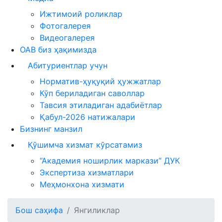
Ижтимоий роликлар
Фотогалерея
Видеогалерея
ОАВ биз ҳақимизда
Абитуриентлар учун
Норматив-ҳуқуқий ҳужжатлар
Кўп бериладиган саволлар
Тавсия этиладиган адабиётлар
Қабул-2026 натижалари
Бизнинг манзил
Қўшимча хизмат кўрсатамиз
“Академия ноширлик маркази” ДУК
Экспертиза хизматлари
Меҳмонхона хизмати
Бош саҳифа
Янгиликлар