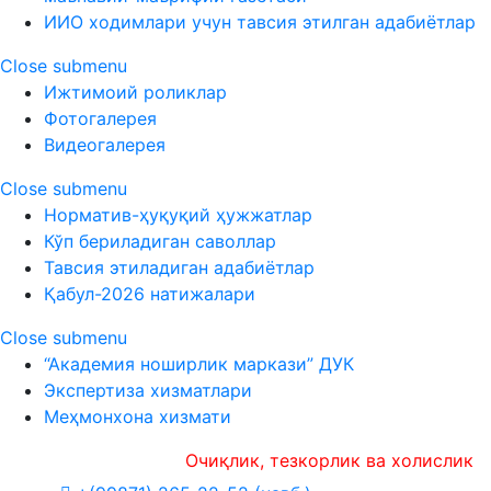
ИИО ходимлари учун тавсия этилган адабиётлар
Close submenu
Ижтимоий роликлар
Фотогалерея
Видеогалерея
Close submenu
Норматив-ҳуқуқий ҳужжатлар
Кўп бериладиган саволлар
Тавсия этиладиган адабиётлар
Қабул-2026 натижалари
Close submenu
“Академия ноширлик маркази” ДУК
Экспертиза хизматлари
Меҳмонхона хизмати
Очиқлик, тезкорлик ва холислик