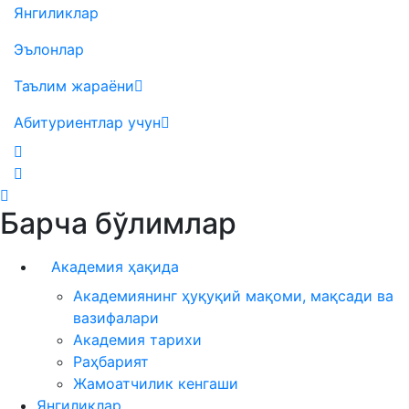
Янгиликлар
Эълонлар
Таълим жараёни
Абитуриентлар учун
Барча бўлимлар
Академия ҳақида
Академиянинг ҳуқуқий мақоми, мақсади ва
вазифалари
Академия тарихи
Раҳбарият
Жамоатчилик кенгаши
Янгиликлар