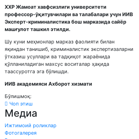
ХХР Жамоат хавфсизлиги университети
профессор-ўқитувчилари ва талабалари учун ИИВ
Эксперт-криминалистика бош марказида сайёр
машғулот ташкил этилди.
Шу куни меҳмонлар марказ фаолияти билан
яқиндан танишиб, криминалистик экспертизаларни
ўтказиш усуллари ва тадқиқот жараёнида
қўлланиладиган махсус воситалар ҳақида
таассуротга эга бўлишди.
ИИВ академияси Ахборот хизмати
Бўлишмоқ:
Чоп этиш
Медиа
Ижтимоий роликлар
Фотогалерея