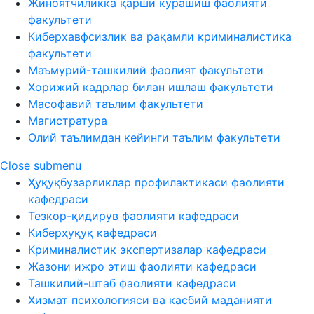
Жиноятчиликка қарши курашиш фаолияти
факультети
Киберхавфсизлик ва рақамли криминалистика
факультети
Маъмурий-ташкилий фаолият факультети
Хорижий кадрлар билан ишлаш факультети
Масофавий таълим факультети
Магистратура
Олий таълимдан кейинги таълим факультети
Close submenu
Ҳуқуқбузарликлар профилактикаси фаолияти
кафедраси
Тезкор-қидирув фаолияти кафедраси
Киберҳуқуқ кафедраси
Криминалистик экспертизалар кафедраси
Жазони ижро этиш фаолияти кафедраси
Ташкилий-штаб фаолияти кафедраси
Хизмат психологияси ва касбий маданияти