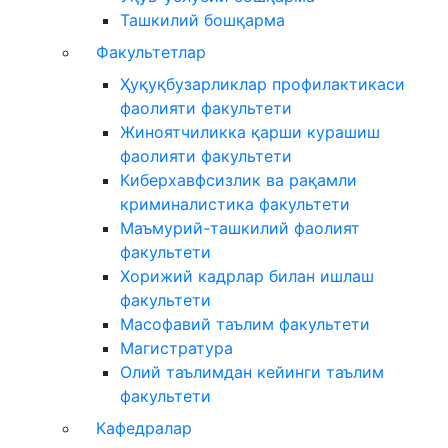
Ташкилий бошқарма
Факультетлар
Ҳуқуқбузарликлар профилактикаси
фаолияти факультети
Жиноятчиликка қарши курашиш
фаолияти факультети
Киберхавфсизлик ва рақамли
криминалистика факультети
Маъмурий-ташкилий фаолият
факультети
Хорижий кадрлар билан ишлаш
факультети
Масофавий таълим факультети
Магистратура
Олий таълимдан кейинги таълим
факультети
Кафедралар