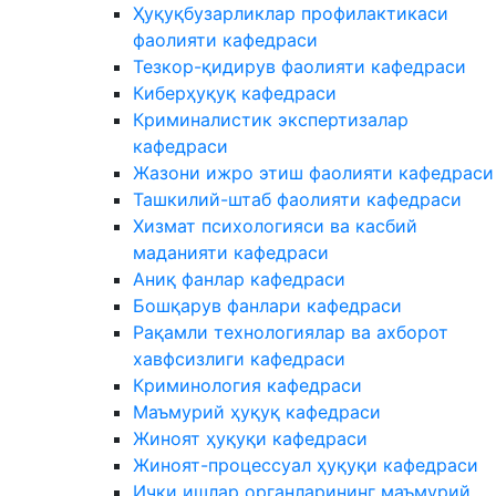
Ҳуқуқбузарликлар профилактикаси
фаолияти кафедраси
Тезкор-қидирув фаолияти кафедраси
Киберҳуқуқ кафедраси
Криминалистик экспертизалар
кафедраси
Жазони ижро этиш фаолияти кафедраси
Ташкилий-штаб фаолияти кафедраси
Хизмат психологияси ва касбий
маданияти кафедраси
Аниқ фанлар кафедраси
Бошқарув фанлари кафедраси
Рақамли технологиялар ва ахборот
хавфсизлиги кафедраси
Криминология кафедраси
Маъмурий ҳуқуқ кафедраси
Жиноят ҳуқуқи кафедраси
Жиноят-процессуал ҳуқуқи кафедраси
Ички ишлар органларининг маъмурий