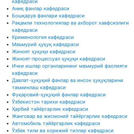
кафедраси
Аниқ фанлар кафедраси
Бошқарув фанлари кафедраси
Рақамли технологиялар ва ахборот хавфсизлиги
кафедраси
Криминология кафедраси
Маъмурий ҳуқуқ кафедраси
Жиноят ҳуқуқи кафедраси
Жиноят-процессуал ҳуқуқи кафедраси
Ички ишлар органларининг маъмурий фаолияти
кафедраси
Давлат-ҳуқуқий фанлар ва инсон ҳуқуқларини
таъминлаш кафедраси
Фуқаровий-ҳуқуқий фанлар кафедраси
Ўзбекистон тарихи кафедраси
Ҳарбий тайёргарлик кафедраси
Жанговар ва жисмоний тайёргарлик кафедраси
Автомобиль тайёргарлик кафедраси
Ўзбек тили ва хорижий тиллар кафедраси