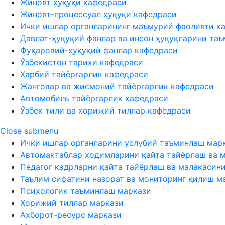
Жиноят ҳуқуқи кафедраси
Жиноят-процессуал ҳуқуқи кафедраси
Ички ишлар органларининг маъмурий фаолияти к
Давлат-ҳуқуқий фанлар ва инсон ҳуқуқларини та
Фуқаровий-ҳуқуқий фанлар кафедраси
Ўзбекистон тарихи кафедраси
Ҳарбий тайёргарлик кафедраси
Жанговар ва жисмоний тайёргарлик кафедраси
Автомобиль тайёргарлик кафедраси
Ўзбек тили ва хорижий тиллар кафедраси
Close submenu
Ички ишлар органларини услубий таъминлаш мар
Автомактаблар ходимларини қайта тайёрлаш ва 
Педагог кадрларни қайта тайёрлаш ва малакасин
Таълим сифатини назорат ва мониторинг қилиш м
Психологик таъминлаш маркази
Хорижий тиллар маркази
Ахборот-ресурс маркази