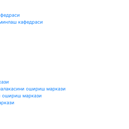
афедраси
ъминлаш кафедраси
кази
малакасини ошириш маркази
и ошириш маркази
аркази