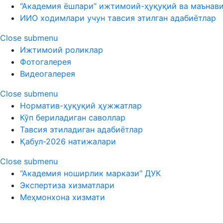
“Академия ёшлари” ижтимоий-ҳуқуқий ва маънав
ИИО ходимлари учун тавсия этилган адабиётлар
Close submenu
Ижтимоий роликлар
Фотогалерея
Видеогалерея
Close submenu
Норматив-ҳуқуқий ҳужжатлар
Кўп бериладиган саволлар
Тавсия этиладиган адабиётлар
Қабул-2026 натижалари
Close submenu
“Академия ноширлик маркази” ДУК
Экспертиза хизматлари
Меҳмонхона хизмати