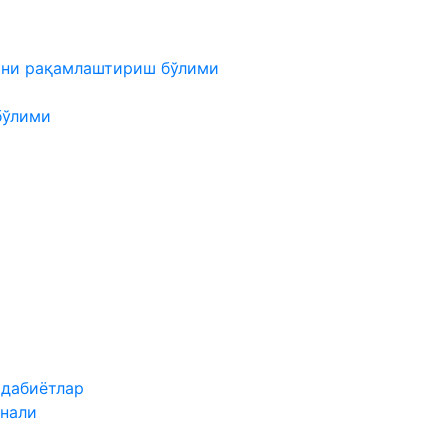
мни рақамлаштириш бўлими
бўлими
адабиётлар
нали