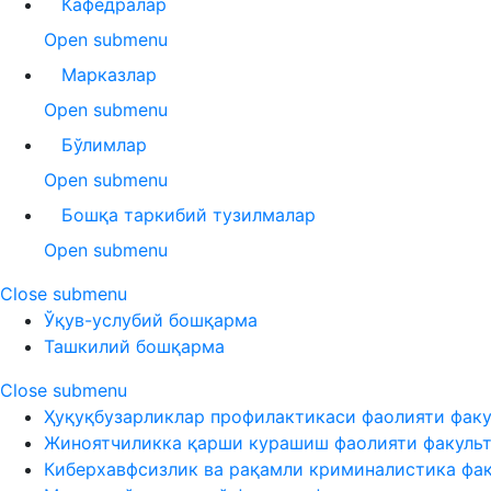
Кафедралар
Open submenu
Марказлар
Open submenu
Бўлимлар
Open submenu
Бошқа таркибий тузилмалар
Open submenu
Close submenu
Ўқув-услубий бошқарма
Ташкилий бошқарма
Close submenu
Ҳуқуқбузарликлар профилактикаси фаолияти факу
Жиноятчиликка қарши курашиш фаолияти факуль
Киберхавфсизлик ва рақамли криминалистика фа