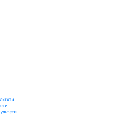
льтети
тети
культети