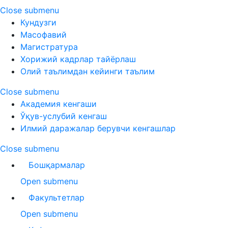
Close submenu
Кундузги
Масофавий
Магистратура
Хорижий кадрлар тайёрлаш
Олий таълимдан кейинги таълим
Close submenu
Академия кенгаши
Ўқув-услубий кенгаш
Илмий даражалар берувчи кенгашлар
Close submenu
Бошқармалар
Open submenu
Факультетлар
Open submenu