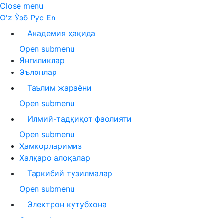
Close menu
O'z
Ўзб
Рус
En
Академия ҳақида
Open submenu
Янгиликлар
Эълонлар
Таълим жараёни
Open submenu
Илмий-тадқиқот фаолияти
Open submenu
Ҳамкорларимиз
Халқаро алоқалар
Таркибий тузилмалар
Open submenu
Электрон кутубхона