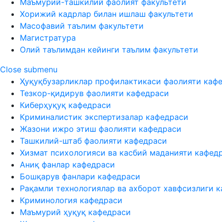
Маъмурий-ташкилий фаолият факультети
Хорижий кадрлар билан ишлаш факультети
Масофавий таълим факультети
Магистратура
Олий таълимдан кейинги таълим факультети
Close submenu
Ҳуқуқбузарликлар профилактикаси фаолияти каф
Тезкор-қидирув фаолияти кафедраси
Киберҳуқуқ кафедраси
Криминалистик экспертизалар кафедраси
Жазони ижро этиш фаолияти кафедраси
Ташкилий-штаб фаолияти кафедраси
Хизмат психологияси ва касбий маданияти кафед
Аниқ фанлар кафедраси
Бошқарув фанлари кафедраси
Рақамли технологиялар ва ахборот хавфсизлиги 
Криминология кафедраси
Маъмурий ҳуқуқ кафедраси