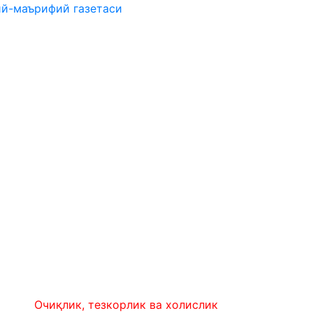
ий-маърифий газетаси
Очиқлик, тезкорлик ва холислик