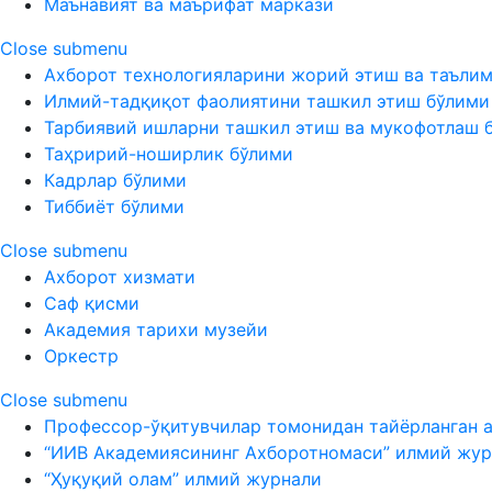
Маънавият ва маърифат маркази
Close submenu
Ахборот технологияларини жорий этиш ва таъли
Илмий-тадқиқот фаолиятини ташкил этиш бўлими
Тарбиявий ишларни ташкил этиш ва мукофотлаш 
Таҳририй-ноширлик бўлими
Кадрлар бўлими
Тиббиёт бўлими
Close submenu
Ахборот хизмати
Саф қисми
Академия тарихи музейи
Оркестр
Close submenu
Профессор-ўқитувчилар томонидан тайёрланган 
“ИИВ Академиясининг Ахборотномаси” илмий жур
“Ҳуқуқий олам” илмий журнали