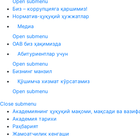
Open submenu
Биз – коррупцияга қаршимиз!
Норматив-ҳуқуқий ҳужжатлар
Медиа
Open submenu
ОАВ биз ҳақимизда
Абитуриентлар учун
Open submenu
Бизнинг манзил
Қўшимча хизмат кўрсатамиз
Open submenu
Close submenu
Академиянинг ҳуқуқий мақоми, мақсади ва вазиф
Академия тарихи
Раҳбарият
Жамоатчилик кенгаши