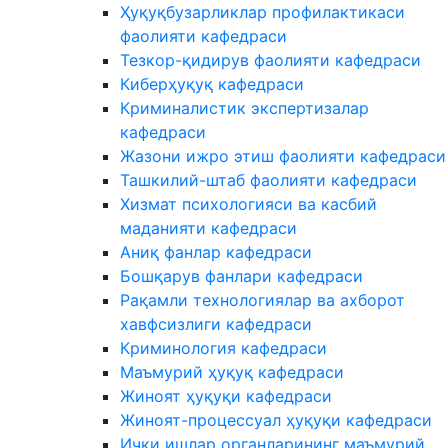
Ҳуқуқбузарликлар профилактикаси
фаолияти кафедраси
Тезкор-қидирув фаолияти кафедраси
Киберҳуқуқ кафедраси
Криминалистик экспертизалар
кафедраси
Жазони ижро этиш фаолияти кафедраси
Ташкилий-штаб фаолияти кафедраси
Хизмат психологияси ва касбий
маданияти кафедраси
Аниқ фанлар кафедраси
Бошқарув фанлари кафедраси
Рақамли технологиялар ва ахборот
хавфсизлиги кафедраси
Криминология кафедраси
Маъмурий ҳуқуқ кафедраси
Жиноят ҳуқуқи кафедраси
Жиноят-процессуал ҳуқуқи кафедраси
Ички ишлар органларининг маъмурий