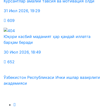
Курсантлар амалий тавсия ва мотивация олди
31 Июл 2026
,
19:29
609
Юқори касбий маданият ҳар қандай иллатга
барҳам беради
30 Июл 2026
,
18:49
652
Ўзбекистон Республикаси Ички ишлар вазирлиги
академияси
Биз ижтимоий тармоқларда: