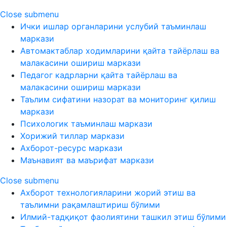
Close submenu
Ички ишлар органларини услубий таъминлаш
маркази
Автомактаблар ходимларини қайта тайёрлаш ва
малакасини ошириш маркази
Педагог кадрларни қайта тайёрлаш ва
малакасини ошириш маркази
Таълим сифатини назорат ва мониторинг қилиш
маркази
Психологик таъминлаш маркази
Хорижий тиллар маркази
Ахборот-ресурс маркази
Маънавият ва маърифат маркази
Close submenu
Ахборот технологияларини жорий этиш ва
таълимни рақамлаштириш бўлими
Илмий-тадқиқот фаолиятини ташкил этиш бўлими