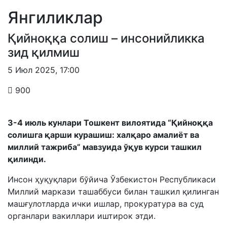
Янгиликлар
Қийноққа солиш – инсонийликка
зид қилмиш
5 Июл 2025
,
17:00
900
3-4 июль кунлари Тошкент вилоятида
“Қийноққа
солишга қарши курашиш: халқаро амалиёт ва
миллий тажриба” мавзуида ўқув курси ташкил
қилинди.
Инсон ҳуқуқлари бўйича Ўзбекистон Республикаси
Миллий маркази ташаббуси билан ташкил қилинган
машғулотларда ички ишлар, прокуратура ва суд
органлари вакиллари иштирок этди.