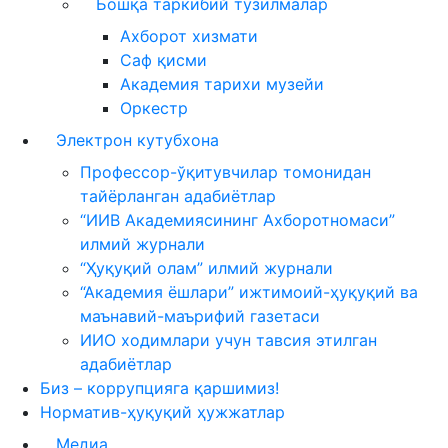
Бошқа таркибий тузилмалар
Ахборот хизмати
Саф қисми
Академия тарихи музейи
Оркестр
Электрон кутубхона
Профессор-ўқитувчилар томонидан
тайёрланган адабиётлар
“ИИВ Академиясининг Ахборотномаси”
илмий журнали
“Ҳуқуқий олам” илмий журнали
“Академия ёшлари” ижтимоий-ҳуқуқий ва
маънавий-маърифий газетаси
ИИО ходимлари учун тавсия этилган
адабиётлар
Биз – коррупцияга қаршимиз!
Норматив-ҳуқуқий ҳужжатлар
Медиа