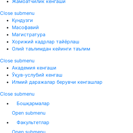
Жамоатчилик кенгаши
Close submenu
Кундузги
Масофавий
Магистратура
Хорижий кадрлар тайёрлаш
Олий таълимдан кейинги таълим
Close submenu
Академия кенгаши
Ўқув-услубий кенгаш
Илмий даражалар берувчи кенгашлар
Close submenu
Бошқармалар
Open submenu
Факультетлар
Open submenu