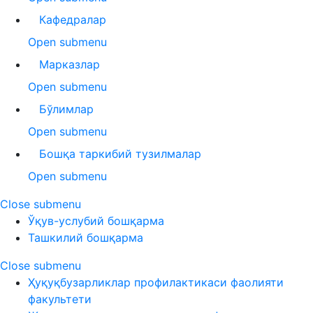
Кафедралар
Open submenu
Марказлар
Open submenu
Бўлимлар
Open submenu
Бошқа таркибий тузилмалар
Open submenu
Close submenu
Ўқув-услубий бошқарма
Ташкилий бошқарма
Close submenu
Ҳуқуқбузарликлар профилактикаси фаолияти
факультети