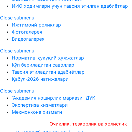
ИИО ходимлари учун тавсия этилган адабиётлар
Close submenu
Ижтимоий роликлар
Фотогалерея
Видеогалерея
Close submenu
Норматив-ҳуқуқий ҳужжатлар
Кўп бериладиган саволлар
Тавсия этиладиган адабиётлар
Қабул-2026 натижалари
Close submenu
“Академия ноширлик маркази” ДУК
Экспертиза хизматлари
Меҳмонхона хизмати
Очиқлик, тезкорлик ва холислик