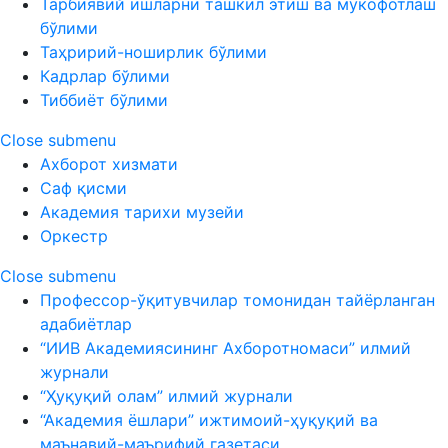
Тарбиявий ишларни ташкил этиш ва мукофотлаш
бўлими
Таҳририй-ноширлик бўлими
Кадрлар бўлими
Тиббиёт бўлими
Close submenu
Ахборот хизмати
Саф қисми
Академия тарихи музейи
Оркестр
Close submenu
Профессор-ўқитувчилар томонидан тайёрланган
адабиётлар
“ИИВ Академиясининг Ахборотномаси” илмий
журнали
“Ҳуқуқий олам” илмий журнали
“Академия ёшлари” ижтимоий-ҳуқуқий ва
маънавий-маърифий газетаси