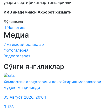
уларга сертификатлар топширилди.
ИИВ академияси Ахборот хизмати
Бўлишмоқ:
Чоп этиш
Медиа
Ижтимоий роликлар
Фотогалерея
Видеогалерея
Сўнги янгиликлар
Ҳамкорлик алоқаларини кенгайтириш масалалари
муҳокама қилинди
05 Август 2026
,
20:04
128