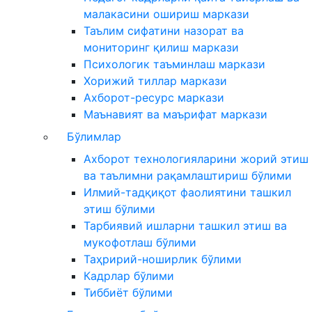
малакасини ошириш маркази
Таълим сифатини назорат ва
мониторинг қилиш маркази
Психологик таъминлаш маркази
Хорижий тиллар маркази
Ахборот-ресурс маркази
Маънавият ва маърифат маркази
Бўлимлар
Ахборот технологияларини жорий этиш
ва таълимни рақамлаштириш бўлими
Илмий-тадқиқот фаолиятини ташкил
этиш бўлими
Тарбиявий ишларни ташкил этиш ва
мукофотлаш бўлими
Таҳририй-ноширлик бўлими
Кадрлар бўлими
Тиббиёт бўлими