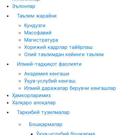
Эълонлар
Таълим жараёни
Кундузги
Масофавий
Магистратура
Хорижий кадрлар тайёрлаш
Олий таълимдан кейинги таълим
Илмий-тадқиқот фаолияти
Академия кенгаши
Ўқув-услубий кенгаш
Илмий даражалар берувчи кенгашлар
Ҳамкорларимиз
Халқаро алоқалар
Таркибий тузилмалар
Бошқармалар
Ўқув-услубий бошқарма