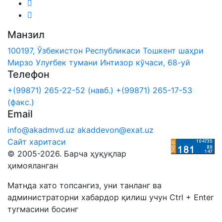
Манзил
100197, Ўзбекистон Республикаси Тошкент шаҳри
Мирзо Улуғбек тумани Интизор кўчаси, 68-уй
Телефон
+(99871) 265-22-52 (навб.)
+(99871) 265-17-53
(факс.)
Email
info@akadmvd.uz
akaddevon@exat.uz
Сайт харитаси
© 2005-2026. Барча ҳуқуқлар
ҳимояланган
Матнда хато топсангиз, уни танланг ва
администраторни хабардор қилиш учун Ctrl + Enter
тугмасини босинг