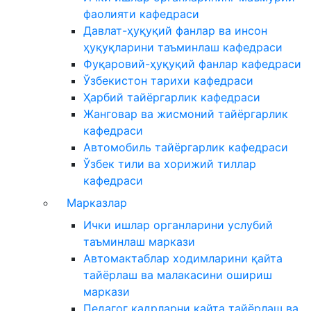
фаолияти кафедраси
Давлат-ҳуқуқий фанлар ва инсон
ҳуқуқларини таъминлаш кафедраси
Фуқаровий-ҳуқуқий фанлар кафедраси
Ўзбекистон тарихи кафедраси
Ҳарбий тайёргарлик кафедраси
Жанговар ва жисмоний тайёргарлик
кафедраси
Автомобиль тайёргарлик кафедраси
Ўзбек тили ва хорижий тиллар
кафедраси
Марказлар
Ички ишлар органларини услубий
таъминлаш маркази
Автомактаблар ходимларини қайта
тайёрлаш ва малакасини ошириш
маркази
Педагог кадрларни қайта тайёрлаш ва