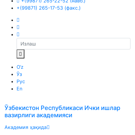
+(99871) 265-22-52 (навб.)
+(99871) 265-17-53 (факс.)
O‘z
Ўз
Рус
En
Ўзбекистон Республикаси Ички ишлар
вазирлиги академияси
Академия ҳақида