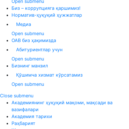
Open submenu
Биз – коррупцияга қаршимиз!
Норматив-ҳуқуқий ҳужжатлар
Медиа
Open submenu
ОАВ биз ҳақимизда
Абитуриентлар учун
Open submenu
Бизнинг манзил
Қўшимча хизмат кўрсатамиз
Open submenu
Close submenu
Академиянинг ҳуқуқий мақоми, мақсади ва
вазифалари
Академия тарихи
Раҳбарият