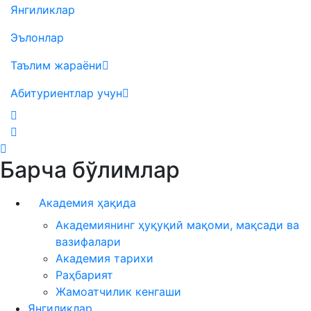
Янгиликлар
Эълонлар
Таълим жараёни
Абитуриентлар учун
Барча бўлимлар
Академия ҳақида
Академиянинг ҳуқуқий мақоми, мақсади ва
вазифалари
Академия тарихи
Раҳбарият
Жамоатчилик кенгаши
Янгиликлар