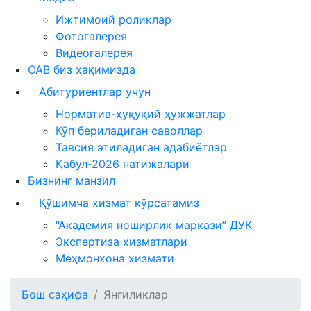
Ижтимоий роликлар
Фотогалерея
Видеогалерея
ОАВ биз ҳақимизда
Абитуриентлар учун
Норматив-ҳуқуқий ҳужжатлар
Кўп бериладиган саволлар
Тавсия этиладиган адабиётлар
Қабул-2026 натижалари
Бизнинг манзил
Қўшимча хизмат кўрсатамиз
“Академия ноширлик маркази” ДУК
Экспертиза хизматлари
Меҳмонхона хизмати
Бош саҳифа
Янгиликлар