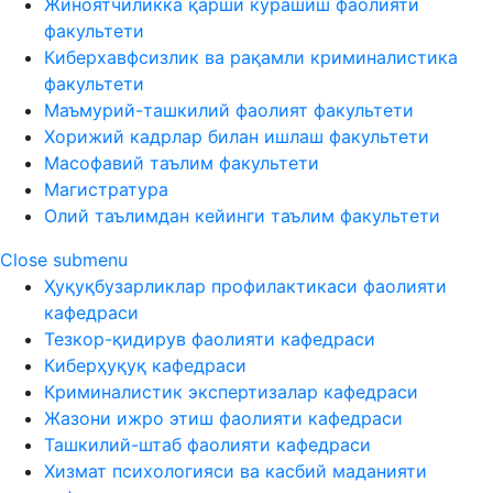
Жиноятчиликка қарши курашиш фаолияти
факультети
Киберхавфсизлик ва рақамли криминалистика
факультети
Маъмурий-ташкилий фаолият факультети
Хорижий кадрлар билан ишлаш факультети
Масофавий таълим факультети
Магистратура
Олий таълимдан кейинги таълим факультети
Close submenu
Ҳуқуқбузарликлар профилактикаси фаолияти
кафедраси
Тезкор-қидирув фаолияти кафедраси
Киберҳуқуқ кафедраси
Криминалистик экспертизалар кафедраси
Жазони ижро этиш фаолияти кафедраси
Ташкилий-штаб фаолияти кафедраси
Хизмат психологияси ва касбий маданияти