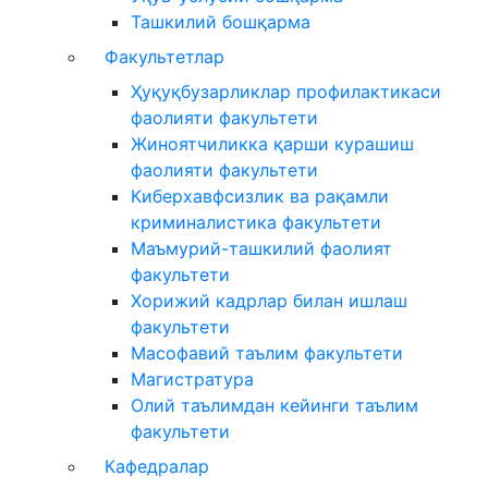
Ташкилий бошқарма
Факультетлар
Ҳуқуқбузарликлар профилактикаси
фаолияти факультети
Жиноятчиликка қарши курашиш
фаолияти факультети
Киберхавфсизлик ва рақамли
криминалистика факультети
Маъмурий-ташкилий фаолият
факультети
Хорижий кадрлар билан ишлаш
факультети
Масофавий таълим факультети
Магистратура
Олий таълимдан кейинги таълим
факультети
Кафедралар