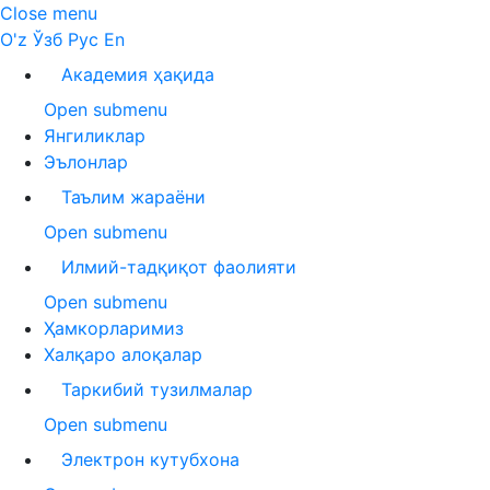
Close menu
O'z
Ўзб
Рус
En
Академия ҳақида
Open submenu
Янгиликлар
Эълонлар
Таълим жараёни
Open submenu
Илмий-тадқиқот фаолияти
Open submenu
Ҳамкорларимиз
Халқаро алоқалар
Таркибий тузилмалар
Open submenu
Электрон кутубхона