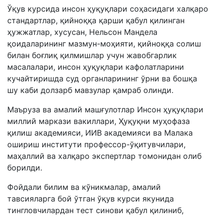
Ўқув курсида инсон ҳуқуқлари соҳасидаги халқаро
стандартлар, қийноққа қарши қабул қилинган
ҳужжатлар, хусусан, Нельсон Мандела
қоидаларининг мазмун-моҳияти, қийноққа солиш
билан боғлиқ қилмишлар учун жавобгарлик
масалалари, инсон ҳуқуқлари кафолатларини
кучайтиришда суд органларининг ўрни ва бошқа
шу каби долзарб мавзулар қамраб олинди.
Маъруза ва амалий машғулотлар Инсон ҳуқуқлари
миллий маркази вакиллари, Ҳуқуқни муҳофаза
қилиш академияси, ИИВ академияси ва Малака
ошириш институти профессор-ўқитувчилари,
маҳаллий ва халқаро экспертлар томонидан олиб
борилди.
Фойдали билим ва кўникмалар, амалий
тавсияларга бой ўтган ўқув курси якунида
тингловчилардан тест синови қабул қилиниб,