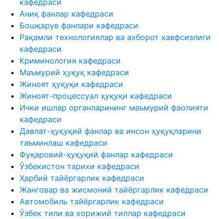
кафедраси
Аниқ фанлар кафедраси
Бошқарув фанлари кафедраси
Рақамли технологиялар ва ахборот хавфсизлиги
кафедраси
Криминология кафедраси
Маъмурий ҳуқуқ кафедраси
Жиноят ҳуқуқи кафедраси
Жиноят-процессуал ҳуқуқи кафедраси
Ички ишлар органларининг маъмурий фаолияти
кафедраси
Давлат-ҳуқуқий фанлар ва инсон ҳуқуқларини
таъминлаш кафедраси
Фуқаровий-ҳуқуқий фанлар кафедраси
Ўзбекистон тарихи кафедраси
Ҳарбий тайёргарлик кафедраси
Жанговар ва жисмоний тайёргарлик кафедраси
Автомобиль тайёргарлик кафедраси
Ўзбек тили ва хорижий тиллар кафедраси