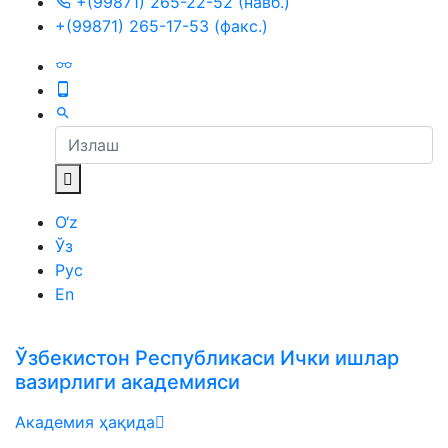
+(99871) 265-22-52 (навб.)
+(99871) 265-17-53 (факс.)
O‘z
Ўз
Рус
En
Ўзбекистон Республикаси Ички ишлар
вазирлиги академияси
Академия ҳақида