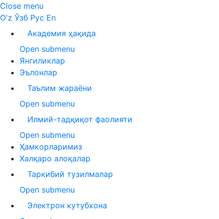
Close menu
O'z
Ўзб
Рус
En
Академия ҳақида
Open submenu
Янгиликлар
Эълонлар
Таълим жараёни
Open submenu
Илмий-тадқиқот фаолияти
Open submenu
Ҳамкорларимиз
Халқаро алоқалар
Таркибий тузилмалар
Open submenu
Электрон кутубхона