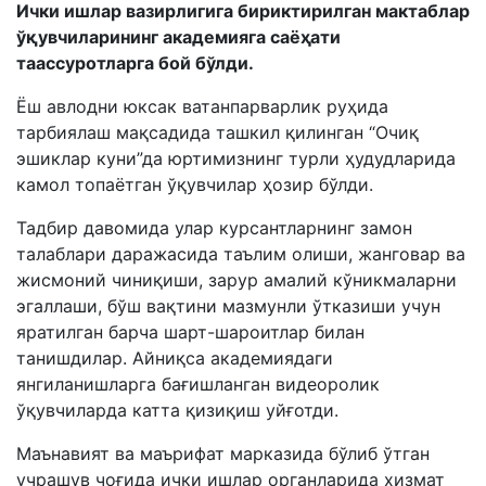
Ички ишлар вазирлигига бириктирилган мактаблар
ўқувчиларининг академияга саёҳати
таассуротларга бой бўлди.
Ёш авлодни юксак ватанпарварлик руҳида
тарбиялаш мақсадида ташкил қилинган “Очиқ
эшиклар куни”да юртимизнинг турли ҳудудларида
камол топаётган ўқувчилар ҳозир бўлди.
Тадбир давомида улар курсантларнинг замон
талаблари даражасида таълим олиши, жанговар ва
жисмоний чиниқиши, зарур амалий кўникмаларни
эгаллаши, бўш вақтини мазмунли ўтказиши учун
яратилган барча шарт-шароитлар билан
танишдилар. Айниқса академиядаги
янгиланишларга бағишланган видеоролик
ўқувчиларда катта қизиқиш уйғотди.
Маънавият ва маърифат марказида бўлиб ўтган
учрашув чоғида ички ишлар органларида хизмат