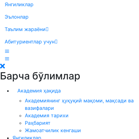
Янгиликлар
Эълонлар
Таълим жараёни
Абитуриентлар учун
Барча бўлимлар
Академия ҳақида
Академиянинг ҳуқуқий мақоми, мақсади ва
вазифалари
Академия тарихи
Раҳбарият
Жамоатчилик кенгаши
Янгиликлар