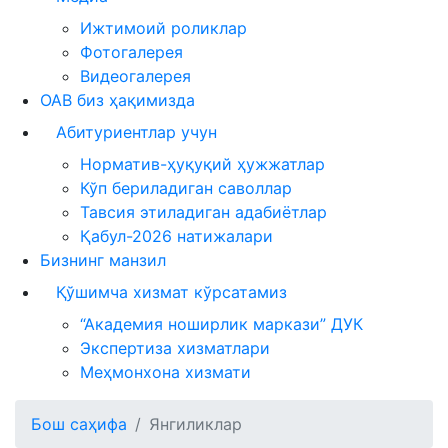
Ижтимоий роликлар
Фотогалерея
Видеогалерея
ОАВ биз ҳақимизда
Абитуриентлар учун
Норматив-ҳуқуқий ҳужжатлар
Кўп бериладиган саволлар
Тавсия этиладиган адабиётлар
Қабул-2026 натижалари
Бизнинг манзил
Қўшимча хизмат кўрсатамиз
“Академия ноширлик маркази” ДУК
Экспертиза хизматлари
Меҳмонхона хизмати
Бош саҳифа
Янгиликлар