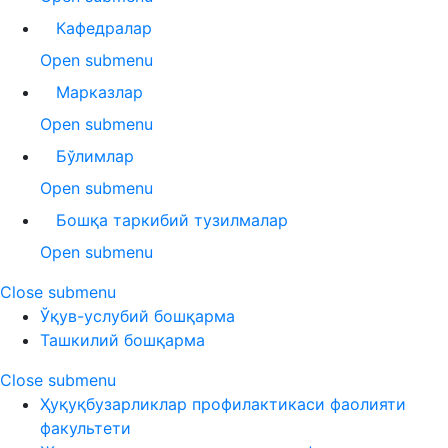
Кафедралар
Open submenu
Марказлар
Open submenu
Бўлимлар
Open submenu
Бошқа таркибий тузилмалар
Open submenu
Close submenu
Ўқув-услубий бошқарма
Ташкилий бошқарма
Close submenu
Ҳуқуқбузарликлар профилактикаси фаолияти
факультети