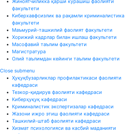
Жиноятчиликка қарши курашиш фаолияти
факультети
Киберхавфсизлик ва рақамли криминалистика
факультети
Маъмурий-ташкилий фаолият факультети
Хорижий кадрлар билан ишлаш факультети
Масофавий таълим факультети
Магистратура
Олий таълимдан кейинги таълим факультети
Close submenu
Ҳуқуқбузарликлар профилактикаси фаолияти
кафедраси
Тезкор-қидирув фаолияти кафедраси
Киберҳуқуқ кафедраси
Криминалистик экспертизалар кафедраси
Жазони ижро этиш фаолияти кафедраси
Ташкилий-штаб фаолияти кафедраси
Хизмат психологияси ва касбий маданияти