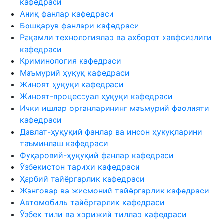
кафедраси
Аниқ фанлар кафедраси
Бошқарув фанлари кафедраси
Рақамли технологиялар ва ахборот хавфсизлиги
кафедраси
Криминология кафедраси
Маъмурий ҳуқуқ кафедраси
Жиноят ҳуқуқи кафедраси
Жиноят-процессуал ҳуқуқи кафедраси
Ички ишлар органларининг маъмурий фаолияти
кафедраси
Давлат-ҳуқуқий фанлар ва инсон ҳуқуқларини
таъминлаш кафедраси
Фуқаровий-ҳуқуқий фанлар кафедраси
Ўзбекистон тарихи кафедраси
Ҳарбий тайёргарлик кафедраси
Жанговар ва жисмоний тайёргарлик кафедраси
Автомобиль тайёргарлик кафедраси
Ўзбек тили ва хорижий тиллар кафедраси