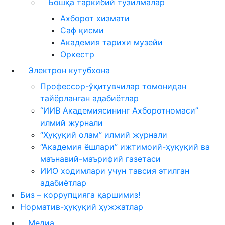
Бошқа таркибий тузилмалар
Ахборот хизмати
Саф қисми
Академия тарихи музейи
Оркестр
Электрон кутубхона
Профессор-ўқитувчилар томонидан
тайёрланган адабиётлар
“ИИВ Академиясининг Ахборотномаси”
илмий журнали
“Ҳуқуқий олам” илмий журнали
“Академия ёшлари” ижтимоий-ҳуқуқий ва
маънавий-маърифий газетаси
ИИО ходимлари учун тавсия этилган
адабиётлар
Биз – коррупцияга қаршимиз!
Норматив-ҳуқуқий ҳужжатлар
Медиа