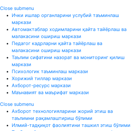
Close submenu
Ички ишлар органларини услубий таъминлаш
маркази
Автомактаблар ходимларини қайта тайёрлаш ва
малакасини ошириш маркази
Педагог кадрларни қайта тайёрлаш ва
малакасини ошириш маркази
Таълим сифатини назорат ва мониторинг қилиш
маркази
Психологик таъминлаш маркази
Хорижий тиллар маркази
Ахборот-ресурс маркази
Маънавият ва маърифат маркази
Close submenu
Ахборот технологияларини жорий этиш ва
таълимни рақамлаштириш бўлими
Илмий-тадқиқот фаолиятини ташкил этиш бўлими