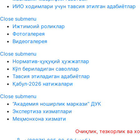
ИИО ходимлари учун тавсия этилган адабиётлар
Close submenu
Ижтимоий роликлар
Фотогалерея
Видеогалерея
Close submenu
Норматив-ҳуқуқий ҳужжатлар
Кўп бериладиган саволлар
Тавсия этиладиган адабиётлар
Қабул-2026 натижалари
Close submenu
“Академия ноширлик маркази” ДУК
Экспертиза хизматлари
Меҳмонхона хизмати
Очиқлик, тезкорлик ва холисли