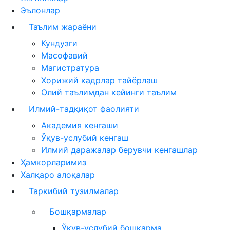
Эълонлар
Таълим жараёни
Кундузги
Масофавий
Магистратура
Хорижий кадрлар тайёрлаш
Олий таълимдан кейинги таълим
Илмий-тадқиқот фаолияти
Академия кенгаши
Ўқув-услубий кенгаш
Илмий даражалар берувчи кенгашлар
Ҳамкорларимиз
Халқаро алоқалар
Таркибий тузилмалар
Бошқармалар
Ўқув-услубий бошқарма