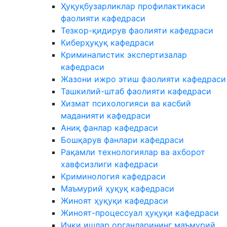
Ҳуқуқбузарликлар профилактикаси
фаолияти кафедраси
Тезкор-қидирув фаолияти кафедраси
Киберҳуқуқ кафедраси
Криминалистик экспертизалар
кафедраси
Жазони ижро этиш фаолияти кафедраси
Ташкилий-штаб фаолияти кафедраси
Хизмат психологияси ва касбий
маданияти кафедраси
Аниқ фанлар кафедраси
Бошқарув фанлари кафедраси
Рақамли технологиялар ва ахборот
хавфсизлиги кафедраси
Криминология кафедраси
Маъмурий ҳуқуқ кафедраси
Жиноят ҳуқуқи кафедраси
Жиноят-процессуал ҳуқуқи кафедраси
Ички ишлар органларининг маъмурий