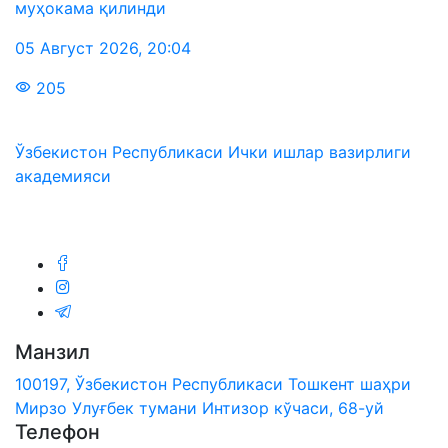
муҳокама қилинди
05 Август 2026
,
20:04
205
Ўзбекистон Республикаси Ички ишлар вазирлиги
академияси
Биз ижтимоий тармоқларда:
Манзил
100197, Ўзбекистон Республикаси Тошкент шаҳри
Мирзо Улуғбек тумани Интизор кўчаси, 68-уй
Телефон