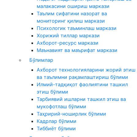
малакасини ошириш маркази
Таълим сифатини назорат ва
мониторинг қилиш маркази
Психологик таъминлаш маркази
Хорижий тиллар маркази
Ахборот-ресурс маркази
Маънавият ва маърифат маркази
Бўлимлар
Ахборот технологияларини жорий этиш
ва таълимни рақамлаштириш бўлими
Илмий-тадқиқот фаолиятини ташкил
этиш бўлими
Тарбиявий ишларни ташкил этиш ва
мукофотлаш бўлими
Таҳририй-ноширлик бўлими
Кадрлар бўлими
Тиббиёт бўлими