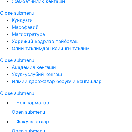
Жамоатчилик кенгаши
Close submenu
Кундузги
Масофавий
Магистратура
Хорижий кадрлар тайёрлаш
Олий таълимдан кейинги таълим
Close submenu
Академия кенгаши
Ўқув-услубий кенгаш
Илмий даражалар берувчи кенгашлар
Close submenu
Бошқармалар
Open submenu
Факультетлар
Open submenu