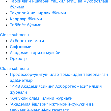
Тарбиявий ишларни ташкил этиш ва мукофотлаш
бўлими
Таҳририй-ноширлик бўлими
Кадрлар бўлими
Тиббиёт бўлими
Close submenu
Ахборот хизмати
Саф қисми
Академия тарихи музейи
Оркестр
Close submenu
Профессор-ўқитувчилар томонидан тайёрланган
адабиётлар
“ИИВ Академиясининг Ахборотномаси” илмий
журнали
“Ҳуқуқий олам” илмий журнали
“Академия ёшлари” ижтимоий-ҳуқуқий ва
маънавий-маърифий газетаси