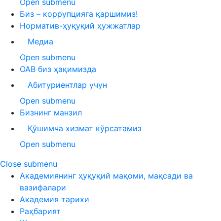
Open submenu
Биз – коррупцияга қаршимиз!
Норматив-ҳуқуқий ҳужжатлар
Медиа
Open submenu
ОАВ биз ҳақимизда
Абитуриентлар учун
Open submenu
Бизнинг манзил
Қўшимча хизмат кўрсатамиз
Open submenu
Close submenu
Академиянинг ҳуқуқий мақоми, мақсади ва
вазифалари
Академия тарихи
Раҳбарият