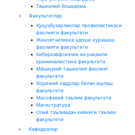
Ташкилий бошқарма
Факультетлар
Ҳуқуқбузарликлар профилактикаси
фаолияти факультети
Жиноятчиликка қарши курашиш
фаолияти факультети
Киберхавфсизлик ва рақамли
криминалистика факультети
Маъмурий-ташкилий фаолият
факультети
Хорижий кадрлар билан ишлаш
факультети
Масофавий таълим факультети
Магистратура
Олий таълимдан кейинги таълим
факультети
Кафедралар