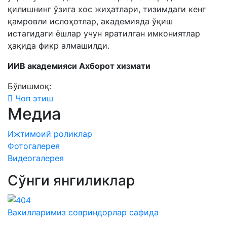
қилишнинг ўзига хос жиҳатлари, тизимдаги кенг
қамровли ислоҳотлар, академияда ўқиш
истагидаги ёшлар учун яратилган имкониятлар
ҳақида фикр алмашилди.
ИИВ академияси Ахборот хизмати
Бўлишмоқ:
Чоп этиш
Медиа
Ижтимоий роликлар
Фотогалерея
Видеогалерея
Сўнги янгиликлар
Вакилларимиз совриндорлар сафида