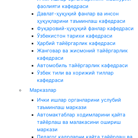
фаолияти кафедраси
Давлат-ҳуқуқий фанлар ва инсон
ҳуқуқларини таъминлаш кафедраси
Фуқаровий-ҳуқуқий фанлар кафедраси
Ўзбекистон тарихи кафедраси
Ҳарбий тайёргарлик кафедраси
Жанговар ва жисмоний тайёргарлик
кафедраси
Автомобиль тайёргарлик кафедраси
Ўзбек тили ва хорижий тиллар
кафедраси
Марказлар
Ички ишлар органларини услубий
таъминлаш маркази
Автомактаблар ходимларини қайта
тайёрлаш ва малакасини ошириш
маркази
Педагог кадрларни қайта тайёрлаш ва