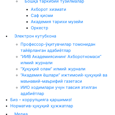
Бошқа таркибий тузилмалар
Ахборот хизмати
Саф қисми
Академия тарихи музейи
Оркестр
Электрон кутубхона
Профессор-ўқитувчилар томонидан
тайёрланган адабиётлар
“ИИВ Академиясининг Ахборотномаси”
илмий журнали
“Ҳуқуқий олам” илмий журнали
“Академия ёшлари” ижтимоий-ҳуқуқий ва
маънавий-маърифий газетаси
ИИО ходимлари учун тавсия этилган
адабиётлар
Биз – коррупцияга қаршимиз!
Норматив-ҳуқуқий ҳужжатлар
Медиа