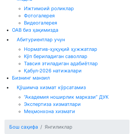
Ижтимоий роликлар
Фотогалерея
Видеогалерея
ОАВ биз ҳақимизда
Абитуриентлар учун
Норматив-ҳуқуқий ҳужжатлар
Кўп бериладиган саволлар
Тавсия этиладиган адабиётлар
Қабул-2026 натижалари
Бизнинг манзил
Қўшимча хизмат кўрсатамиз
“Академия ноширлик маркази” ДУК
Экспертиза хизматлари
Меҳмонхона хизмати
Бош саҳифа
Янгиликлар