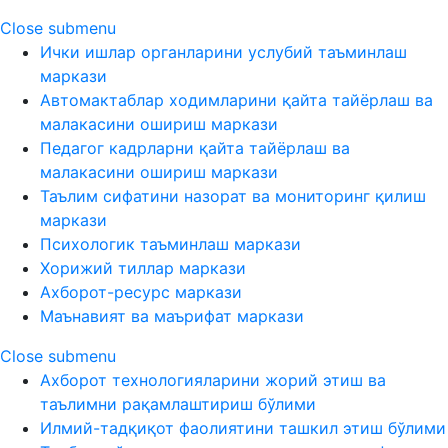
Close submenu
Ички ишлар органларини услубий таъминлаш
маркази
Автомактаблар ходимларини қайта тайёрлаш ва
малакасини ошириш маркази
Педагог кадрларни қайта тайёрлаш ва
малакасини ошириш маркази
Таълим сифатини назорат ва мониторинг қилиш
маркази
Психологик таъминлаш маркази
Хорижий тиллар маркази
Ахборот-ресурс маркази
Маънавият ва маърифат маркази
Close submenu
Ахборот технологияларини жорий этиш ва
таълимни рақамлаштириш бўлими
Илмий-тадқиқот фаолиятини ташкил этиш бўлими