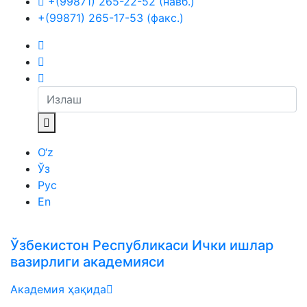
+(99871) 265-22-52 (навб.)
+(99871) 265-17-53 (факс.)
O‘z
Ўз
Рус
En
Ўзбекистон Республикаси Ички ишлар
вазирлиги академияси
Академия ҳақида