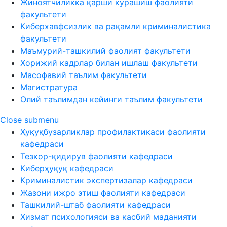
Жиноятчиликка қарши курашиш фаолияти
факультети
Киберхавфсизлик ва рақамли криминалистика
факультети
Маъмурий-ташкилий фаолият факультети
Хорижий кадрлар билан ишлаш факультети
Масофавий таълим факультети
Магистратура
Олий таълимдан кейинги таълим факультети
Close submenu
Ҳуқуқбузарликлар профилактикаси фаолияти
кафедраси
Тезкор-қидирув фаолияти кафедраси
Киберҳуқуқ кафедраси
Криминалистик экспертизалар кафедраси
Жазони ижро этиш фаолияти кафедраси
Ташкилий-штаб фаолияти кафедраси
Хизмат психологияси ва касбий маданияти