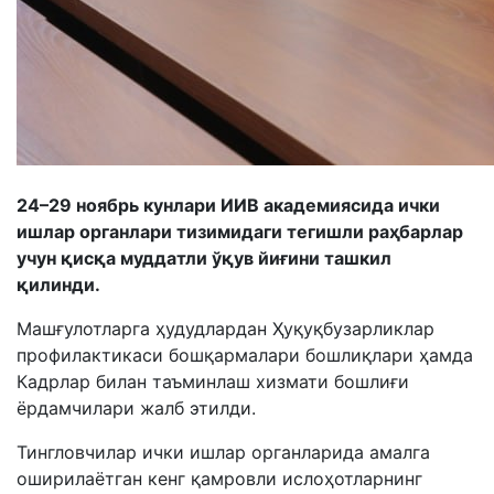
24–29 ноябрь кунлари ИИВ академиясида ички
ишлар органлари тизимидаги тегишли раҳбарлар
учун қисқа муддатли ўқув йиғини ташкил
қилинди.
Машғулотларга ҳудудлардан Ҳуқуқбузарликлар
профилактикаси бошқармалари бошлиқлари ҳамда
Кадрлар билан таъминлаш хизмати бошлиғи
ёрдамчилари жалб этилди.
Тингловчилар ички ишлар органларида амалга
оширилаётган кенг қамровли ислоҳотларнинг