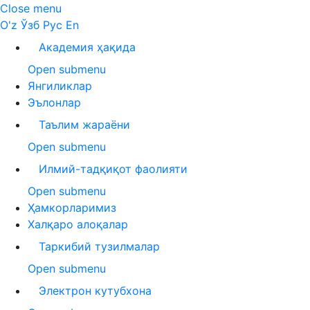
Close menu
O'z
Ўзб
Рус
En
Академия ҳақида
Open submenu
Янгиликлар
Эълонлар
Таълим жараёни
Open submenu
Илмий-тадқиқот фаолияти
Open submenu
Ҳамкорларимиз
Халқаро алоқалар
Таркибий тузилмалар
Open submenu
Электрон кутубхона