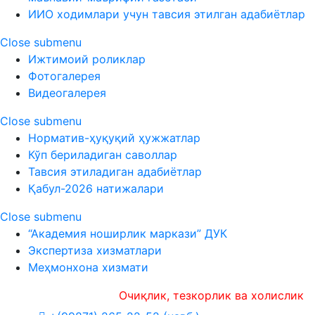
ИИО ходимлари учун тавсия этилган адабиётлар
Close submenu
Ижтимоий роликлар
Фотогалерея
Видеогалерея
Close submenu
Норматив-ҳуқуқий ҳужжатлар
Кўп бериладиган саволлар
Тавсия этиладиган адабиётлар
Қабул-2026 натижалари
Close submenu
“Академия ноширлик маркази” ДУК
Экспертиза хизматлари
Меҳмонхона хизмати
Очиқлик, тезкорлик ва холислик