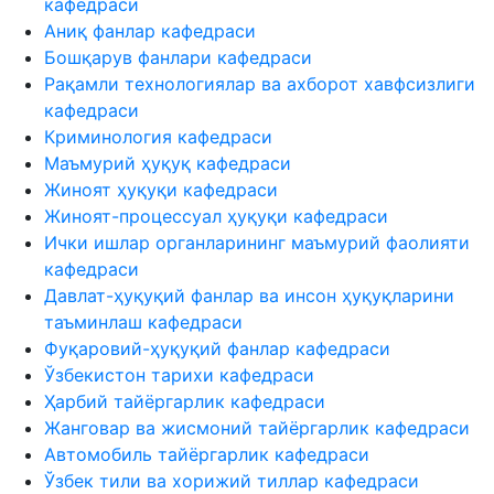
кафедраси
Аниқ фанлар кафедраси
Бошқарув фанлари кафедраси
Рақамли технологиялар ва ахборот хавфсизлиги
кафедраси
Криминология кафедраси
Маъмурий ҳуқуқ кафедраси
Жиноят ҳуқуқи кафедраси
Жиноят-процессуал ҳуқуқи кафедраси
Ички ишлар органларининг маъмурий фаолияти
кафедраси
Давлат-ҳуқуқий фанлар ва инсон ҳуқуқларини
таъминлаш кафедраси
Фуқаровий-ҳуқуқий фанлар кафедраси
Ўзбекистон тарихи кафедраси
Ҳарбий тайёргарлик кафедраси
Жанговар ва жисмоний тайёргарлик кафедраси
Автомобиль тайёргарлик кафедраси
Ўзбек тили ва хорижий тиллар кафедраси