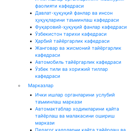
фаолияти кафедраси
Давлат-ҳуқуқий фанлар ва инсон
ҳуқуқларини таъминлаш кафедраси
Фуқаровий-ҳуқуқий фанлар кафедраси
Ўзбекистон тарихи кафедраси
Ҳарбий тайёргарлик кафедраси
Жанговар ва жисмоний тайёргарлик
кафедраси
Автомобиль тайёргарлик кафедраси
Ўзбек тили ва хорижий тиллар
кафедраси
Марказлар
Ички ишлар органларини услубий
таъминлаш маркази
Автомактаблар ходимларини қайта
тайёрлаш ва малакасини ошириш
маркази
Педагог кадрларни қайта тайёрлаш ва