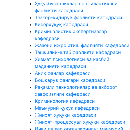
Ҳуқуқбузарликлар профилактикаси
фаолияти кафедраси
Тезкор-қидирув фаолияти кафедраси
Киберҳуқуқ кафедраси
Криминалистик экспертизалар
кафедраси
Жазони ижро этиш фаолияти кафедраси
Ташкилий-штаб фаолияти кафедраси
Хизмат психологияси ва касбий
маданияти кафедраси
Аниқ фанлар кафедраси
Бошқарув фанлари кафедраси
Рақамли технологиялар ва ахборот
хавфсизлиги кафедраси
Криминология кафедраси
Маъмурий ҳуқуқ кафедраси
Жиноят ҳуқуқи кафедраси
Жиноят-процессуал ҳуқуқи кафедраси
Ички ишлар органларининг маъмурий