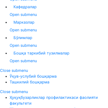
Кафедралар
Open submenu
Марказлар
Open submenu
Бўлимлар
Open submenu
Бошқа таркибий тузилмалар
Open submenu
Close submenu
Ўқув-услубий бошқарма
Ташкилий бошқарма
Close submenu
Ҳуқуқбузарликлар профилактикаси фаолияти
факультети