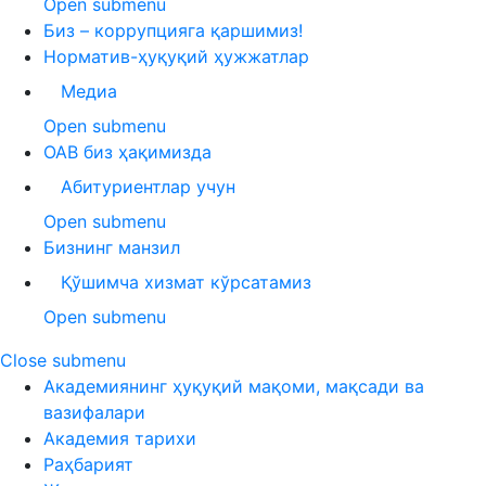
Open submenu
Биз – коррупцияга қаршимиз!
Норматив-ҳуқуқий ҳужжатлар
Медиа
Open submenu
ОАВ биз ҳақимизда
Абитуриентлар учун
Open submenu
Бизнинг манзил
Қўшимча хизмат кўрсатамиз
Open submenu
Close submenu
Академиянинг ҳуқуқий мақоми, мақсади ва
вазифалари
Академия тарихи
Раҳбарият