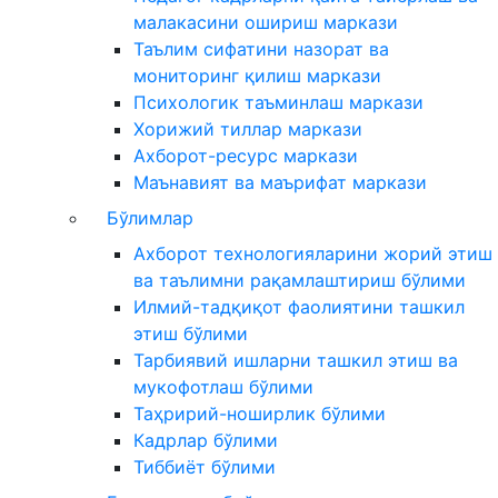
малакасини ошириш маркази
Таълим сифатини назорат ва
мониторинг қилиш маркази
Психологик таъминлаш маркази
Хорижий тиллар маркази
Ахборот-ресурс маркази
Маънавият ва маърифат маркази
Бўлимлар
Ахборот технологияларини жорий этиш
ва таълимни рақамлаштириш бўлими
Илмий-тадқиқот фаолиятини ташкил
этиш бўлими
Тарбиявий ишларни ташкил этиш ва
мукофотлаш бўлими
Таҳририй-ноширлик бўлими
Кадрлар бўлими
Тиббиёт бўлими