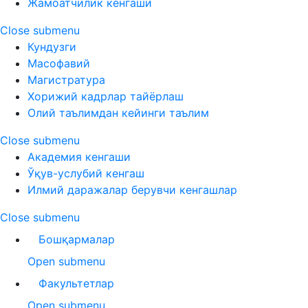
Жамоатчилик кенгаши
Close submenu
Кундузги
Масофавий
Магистратура
Хорижий кадрлар тайёрлаш
Олий таълимдан кейинги таълим
Close submenu
Академия кенгаши
Ўқув-услубий кенгаш
Илмий даражалар берувчи кенгашлар
Close submenu
Бошқармалар
Open submenu
Факультетлар
Open submenu