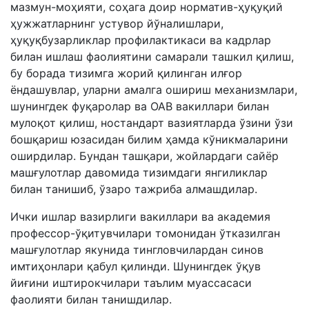
мазмун-моҳияти, соҳага доир норматив-ҳуқуқий
ҳужжатларнинг устувор йўналишлари,
ҳуқуқбузарликлар профилактикаси ва кадрлар
билан ишлаш фаолиятини самарали ташкил қилиш,
бу борада тизимга жорий қилинган илғор
ёндашувлар, уларни амалга ошириш механизмлари,
шунингдек фуқаролар ва ОАВ вакиллари билан
мулоқот қилиш, ностандарт вазиятларда ўзини ўзи
бошқариш юзасидан билим ҳамда кўникмаларини
оширдилар. Бундан ташқари, жойлардаги сайёр
машғулотлар давомида тизимдаги янгиликлар
билан танишиб, ўзаро тажриба алмашдилар.
Ички ишлар вазирлиги вакиллари ва академия
профессор-ўқитувчилари томонидан ўтказилган
машғулотлар якунида тингловчилардан синов
имтиҳонлари қабул қилинди. Шунингдек ўқув
йиғини иштирокчилари таълим муассасаси
фаолияти билан танишдилар.