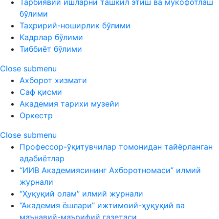
Тарбиявий ишларни ташкил этиш ва мукофотлаш
бўлими
Таҳририй-ноширлик бўлими
Кадрлар бўлими
Тиббиёт бўлими
Close submenu
Ахборот хизмати
Саф қисми
Академия тарихи музейи
Оркестр
Close submenu
Профессор-ўқитувчилар томонидан тайёрланган
адабиётлар
“ИИВ Академиясининг Ахборотномаси” илмий
журнали
“Ҳуқуқий олам” илмий журнали
“Академия ёшлари” ижтимоий-ҳуқуқий ва
маънавий-маърифий газетаси