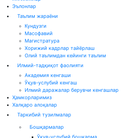
Эълонлар
Таълим жараёни
Кундузги
Масофавий
Магистратура
Хорижий кадрлар тайёрлаш
Олий таълимдан кейинги таълим
Илмий-тадқиқот фаолияти
Академия кенгаши
Ўқув-услубий кенгаш
Илмий даражалар берувчи кенгашлар
Ҳамкорларимиз
Халқаро алоқалар
Таркибий тузилмалар
Бошқармалар
Ўқув-услубий бошқарма