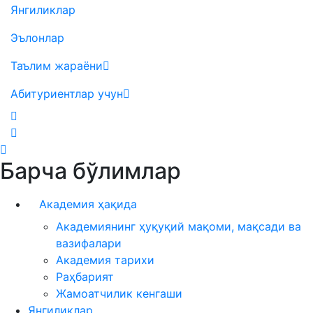
Янгиликлар
Эълонлар
Таълим жараёни
Абитуриентлар учун
Барча бўлимлар
Академия ҳақида
Академиянинг ҳуқуқий мақоми, мақсади ва
вазифалари
Академия тарихи
Раҳбарият
Жамоатчилик кенгаши
Янгиликлар