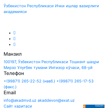
Ўзбекистон Республикаси Ички ишлар вазирлиги
академияси
Биз ижтимоий тармоқларда:
Манзил
100197, Ўзбекистон Республикаси Тошкент шаҳри
Мирзо Улуғбек тумани Интизор кўчаси, 68-уй
Телефон
+(99871) 265-22-52 (навб.)
+(99871) 265-17-53
(факс.)
Email
info@akadmvd.uz
akaddevon@exat.uz
Сайт харитаси