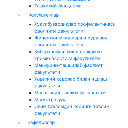
Ташкилий бошқарма
Факультетлар
Ҳуқуқбузарликлар профилактикаси
фаолияти факультети
Жиноятчиликка қарши курашиш
фаолияти факультети
Киберхавфсизлик ва рақамли
криминалистика факультети
Маъмурий-ташкилий фаолият
факультети
Хорижий кадрлар билан ишлаш
факультети
Масофавий таълим факультети
Магистратура
Олий таълимдан кейинги таълим
факультети
Кафедралар