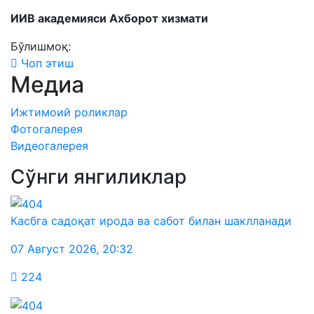
ИИВ академияси Ахборот хизмати
Бўлишмоқ:
Чоп этиш
Медиа
Ижтимоий роликлар
Фотогалерея
Видеогалерея
Сўнги янгиликлар
Касбга садоқат ирода ва сабот билан шаклланади
07 Август 2026
,
20:32
224