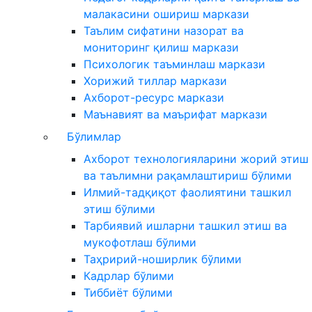
малакасини ошириш маркази
Таълим сифатини назорат ва
мониторинг қилиш маркази
Психологик таъминлаш маркази
Хорижий тиллар маркази
Ахборот-ресурс маркази
Маънавият ва маърифат маркази
Бўлимлар
Ахборот технологияларини жорий этиш
ва таълимни рақамлаштириш бўлими
Илмий-тадқиқот фаолиятини ташкил
этиш бўлими
Тарбиявий ишларни ташкил этиш ва
мукофотлаш бўлими
Таҳририй-ноширлик бўлими
Кадрлар бўлими
Тиббиёт бўлими