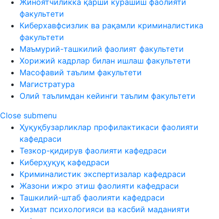
Жиноятчиликка қарши курашиш фаолияти
факультети
Киберхавфсизлик ва рақамли криминалистика
факультети
Маъмурий-ташкилий фаолият факультети
Хорижий кадрлар билан ишлаш факультети
Масофавий таълим факультети
Магистратура
Олий таълимдан кейинги таълим факультети
Close submenu
Ҳуқуқбузарликлар профилактикаси фаолияти
кафедраси
Тезкор-қидирув фаолияти кафедраси
Киберҳуқуқ кафедраси
Криминалистик экспертизалар кафедраси
Жазони ижро этиш фаолияти кафедраси
Ташкилий-штаб фаолияти кафедраси
Хизмат психологияси ва касбий маданияти