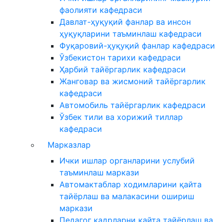
фаолияти кафедраси
Давлат-ҳуқуқий фанлар ва инсон
ҳуқуқларини таъминлаш кафедраси
Фуқаровий-ҳуқуқий фанлар кафедраси
Ўзбекистон тарихи кафедраси
Ҳарбий тайёргарлик кафедраси
Жанговар ва жисмоний тайёргарлик
кафедраси
Автомобиль тайёргарлик кафедраси
Ўзбек тили ва хорижий тиллар
кафедраси
Марказлар
Ички ишлар органларини услубий
таъминлаш маркази
Автомактаблар ходимларини қайта
тайёрлаш ва малакасини ошириш
маркази
Педагог кадрларни қайта тайёрлаш ва