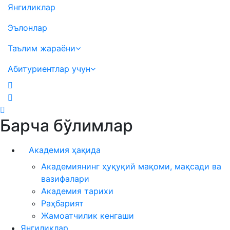
Янгиликлар
Эълонлар
Таълим жараёни
Абитуриентлар учун
Барча бўлимлар
Академия ҳақида
Академиянинг ҳуқуқий мақоми, мақсади ва
вазифалари
Академия тарихи
Раҳбарият
Жамоатчилик кенгаши
Янгиликлар