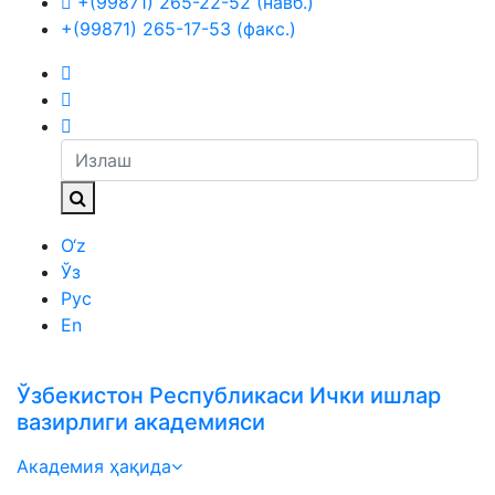
+(99871) 265-22-52 (навб.)
+(99871) 265-17-53 (факс.)
O‘z
Ўз
Рус
En
Ўзбекистон Республикаси Ички ишлар
вазирлиги академияси
Академия ҳақида