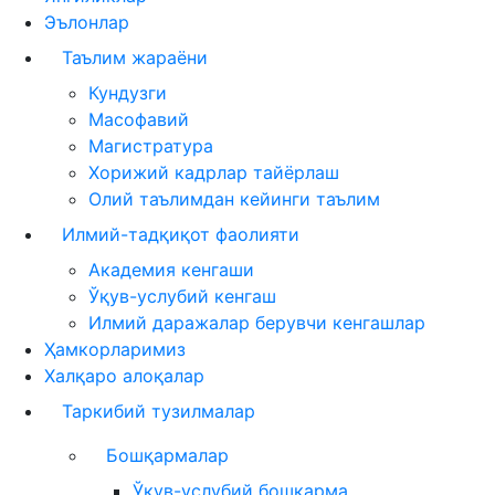
Эълонлар
Таълим жараёни
Кундузги
Масофавий
Магистратура
Хорижий кадрлар тайёрлаш
Олий таълимдан кейинги таълим
Илмий-тадқиқот фаолияти
Академия кенгаши
Ўқув-услубий кенгаш
Илмий даражалар берувчи кенгашлар
Ҳамкорларимиз
Халқаро алоқалар
Таркибий тузилмалар
Бошқармалар
Ўқув-услубий бошқарма