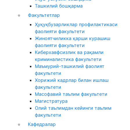
Ташкилий бошқарма
Факультетлар
Ҳуқуқбузарликлар профилактикаси
фаолияти факультети
Жиноятчиликка қарши курашиш
фаолияти факультети
Киберхавфсизлик ва рақамли
криминалистика факультети
Маъмурий-ташкилий фаолият
факультети
Хорижий кадрлар билан ишлаш
факультети
Масофавий таълим факультети
Магистратура
Олий таълимдан кейинги таълим
факультети
Кафедралар