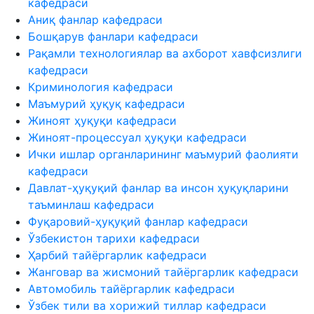
кафедраси
Аниқ фанлар кафедраси
Бошқарув фанлари кафедраси
Рақамли технологиялар ва ахборот хавфсизлиги
кафедраси
Криминология кафедраси
Маъмурий ҳуқуқ кафедраси
Жиноят ҳуқуқи кафедраси
Жиноят-процессуал ҳуқуқи кафедраси
Ички ишлар органларининг маъмурий фаолияти
кафедраси
Давлат-ҳуқуқий фанлар ва инсон ҳуқуқларини
таъминлаш кафедраси
Фуқаровий-ҳуқуқий фанлар кафедраси
Ўзбекистон тарихи кафедраси
Ҳарбий тайёргарлик кафедраси
Жанговар ва жисмоний тайёргарлик кафедраси
Автомобиль тайёргарлик кафедраси
Ўзбек тили ва хорижий тиллар кафедраси