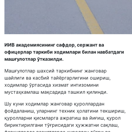
ИИВ академиясининг сафдор, сержант ва
офицерлар таркиби ходимлари билан навбатдаги
машғулотлар ўтказилди.
Машғулотлар шахсий таркибнинг жанговар
шайлиги ва касбий тайёргарлигини ошириш,
ходимлар ўртасида хизмат интизомини
мустаҳкамлаш мақсадида ташкил қилинди.
Шу куни ходимлар жанговар қуроллардан
фойдаланиш, уларнинг техник ҳолатини текшириш,
қуролларни қисмларга ажратиш ва йиғиш, қурол
бириктирилгани тўғрисидаги ҳужжатни сақлаш,