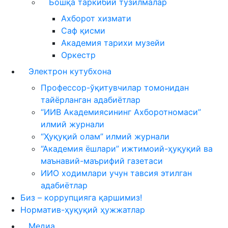
Бошқа таркибий тузилмалар
Ахборот хизмати
Саф қисми
Академия тарихи музейи
Оркестр
Электрон кутубхона
Профессор-ўқитувчилар томонидан
тайёрланган адабиётлар
“ИИВ Академиясининг Ахборотномаси”
илмий журнали
“Ҳуқуқий олам” илмий журнали
“Академия ёшлари” ижтимоий-ҳуқуқий ва
маънавий-маърифий газетаси
ИИО ходимлари учун тавсия этилган
адабиётлар
Биз – коррупцияга қаршимиз!
Норматив-ҳуқуқий ҳужжатлар
Медиа