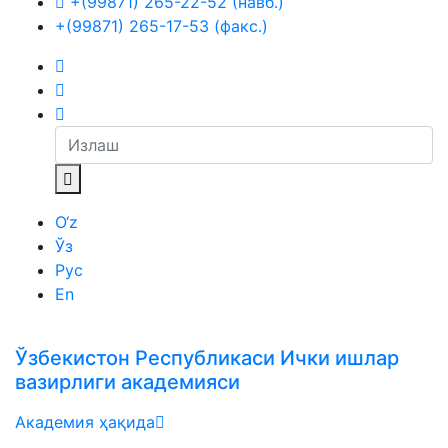
+(99871) 265-22-52 (навб.)
+(99871) 265-17-53 (факс.)
O‘z
Ўз
Рус
En
Ўзбекистон Республикаси Ички ишлар
вазирлиги академияси
Академия ҳақида