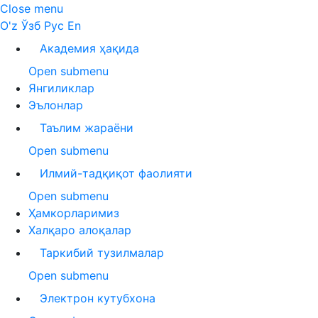
Close menu
O'z
Ўзб
Рус
En
Академия ҳақида
Open submenu
Янгиликлар
Эълонлар
Таълим жараёни
Open submenu
Илмий-тадқиқот фаолияти
Open submenu
Ҳамкорларимиз
Халқаро алоқалар
Таркибий тузилмалар
Open submenu
Электрон кутубхона