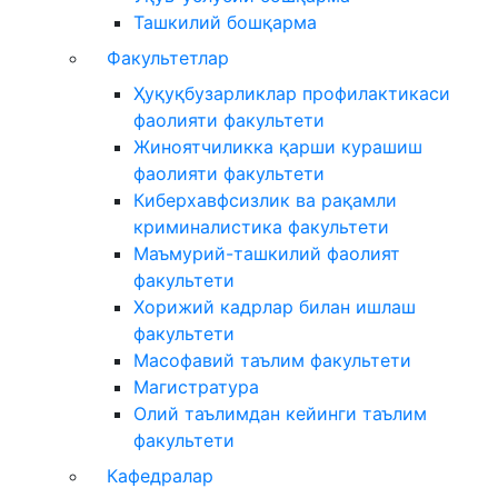
Ташкилий бошқарма
Факультетлар
Ҳуқуқбузарликлар профилактикаси
фаолияти факультети
Жиноятчиликка қарши курашиш
фаолияти факультети
Киберхавфсизлик ва рақамли
криминалистика факультети
Маъмурий-ташкилий фаолият
факультети
Хорижий кадрлар билан ишлаш
факультети
Масофавий таълим факультети
Магистратура
Олий таълимдан кейинги таълим
факультети
Кафедралар