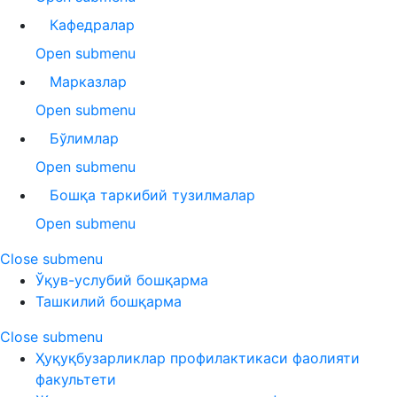
Кафедралар
Open submenu
Марказлар
Open submenu
Бўлимлар
Open submenu
Бошқа таркибий тузилмалар
Open submenu
Close submenu
Ўқув-услубий бошқарма
Ташкилий бошқарма
Close submenu
Ҳуқуқбузарликлар профилактикаси фаолияти
факультети