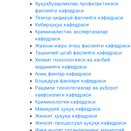
Ҳуқуқбузарликлар профилактикаси
фаолияти кафедраси
Тезкор-қидирув фаолияти кафедраси
Киберҳуқуқ кафедраси
Криминалистик экспертизалар
кафедраси
Жазони ижро этиш фаолияти кафедраси
Ташкилий-штаб фаолияти кафедраси
Хизмат психологияси ва касбий
маданияти кафедраси
Аниқ фанлар кафедраси
Бошқарув фанлари кафедраси
Рақамли технологиялар ва ахборот
хавфсизлиги кафедраси
Криминология кафедраси
Маъмурий ҳуқуқ кафедраси
Жиноят ҳуқуқи кафедраси
Жиноят-процессуал ҳуқуқи кафедраси
Ички ишлар органларининг маъмурий