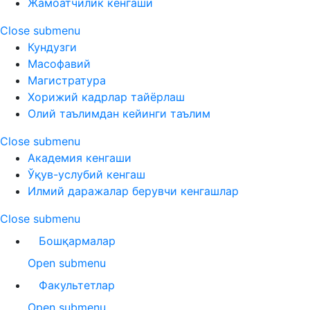
Жамоатчилик кенгаши
Close submenu
Кундузги
Масофавий
Магистратура
Хорижий кадрлар тайёрлаш
Олий таълимдан кейинги таълим
Close submenu
Академия кенгаши
Ўқув-услубий кенгаш
Илмий даражалар берувчи кенгашлар
Close submenu
Бошқармалар
Open submenu
Факультетлар
Open submenu