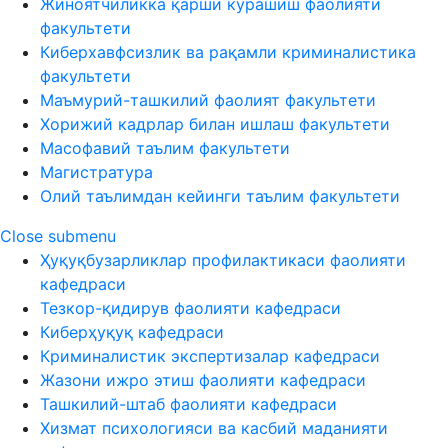
Жиноятчиликка қарши курашиш фаолияти
факультети
Киберхавфсизлик ва рақамли криминалистика
факультети
Маъмурий-ташкилий фаолият факультети
Хорижий кадрлар билан ишлаш факультети
Масофавий таълим факультети
Магистратура
Олий таълимдан кейинги таълим факультети
Close submenu
Ҳуқуқбузарликлар профилактикаси фаолияти
кафедраси
Тезкор-қидирув фаолияти кафедраси
Киберҳуқуқ кафедраси
Криминалистик экспертизалар кафедраси
Жазони ижро этиш фаолияти кафедраси
Ташкилий-штаб фаолияти кафедраси
Хизмат психологияси ва касбий маданияти