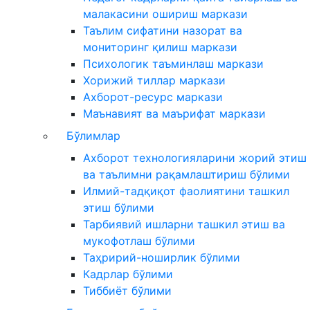
малакасини ошириш маркази
Таълим сифатини назорат ва
мониторинг қилиш маркази
Психологик таъминлаш маркази
Хорижий тиллар маркази
Ахборот-ресурс маркази
Маънавият ва маърифат маркази
Бўлимлар
Ахборот технологияларини жорий этиш
ва таълимни рақамлаштириш бўлими
Илмий-тадқиқот фаолиятини ташкил
этиш бўлими
Тарбиявий ишларни ташкил этиш ва
мукофотлаш бўлими
Таҳририй-ноширлик бўлими
Кадрлар бўлими
Тиббиёт бўлими