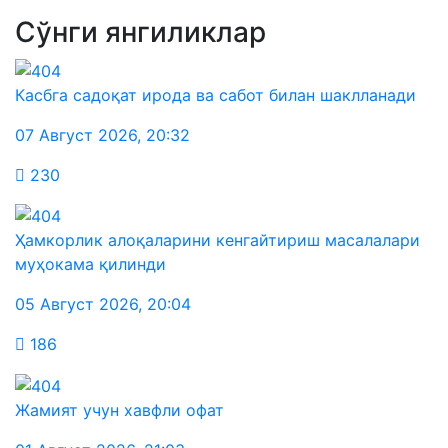
Сўнги янгиликлар
Касбга садоқат ирода ва сабот билан шаклланади
07 Август 2026
,
20:32
230
Ҳамкорлик алоқаларини кенгайтириш масалалари
муҳокама қилинди
05 Август 2026
,
20:04
186
Жамият учун хавфли офат