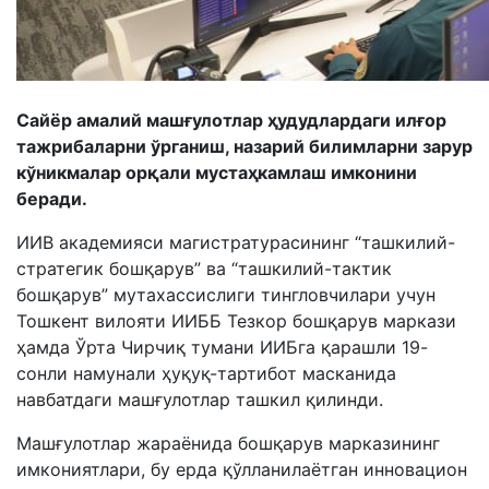
Сайёр амалий машғулотлар ҳудудлардаги илғор
тажрибаларни ўрганиш, назарий билимларни зарур
кўникмалар орқали мустаҳкамлаш имконини
беради.
ИИВ академияси магистратурасининг “ташкилий-
стратегик бошқарув” ва “ташкилий-тактик
бошқарув” мутахассислиги тингловчилари учун
Тошкент вилояти ИИББ Тезкор бошқарув маркази
ҳамда Ўрта Чирчиқ тумани ИИБга қарашли 19-
сонли намунали ҳуқуқ-тартибот масканида
навбатдаги машғулотлар ташкил қилинди.
Машғулотлар жараёнида бошқарув марказининг
имкониятлари, бу ерда қўлланилаётган инновацион