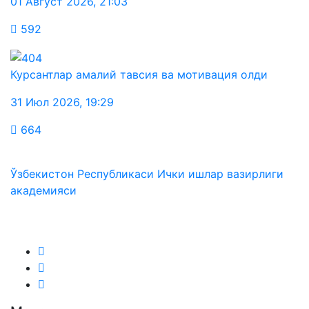
01 Август 2026
,
21:03
592
Курсантлар амалий тавсия ва мотивация олди
31 Июл 2026
,
19:29
664
Ўзбекистон Республикаси Ички ишлар вазирлиги
академияси
Биз ижтимоий тармоқларда: