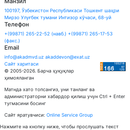
Манзил
100197, Ўзбекистон Республикаси Тошкент шаҳри
Мирзо Улуғбек тумани Интизор кўчаси, 68-уй
Телефон
+(99871) 265-22-52 (навб.)
+(99871) 265-17-53
(факс.)
Email
info@akadmvd.uz
akaddevon@exat.uz
Сайт харитаси
© 2005-2026. Барча ҳуқуқлар
ҳимояланган
Матнда хато топсангиз, уни танланг ва
администраторни хабардор қилиш учун Ctrl + Enter
тугмасини босинг
Сайт яратувчиси:
Online Service Group
Нажмите на кнопку ниже, чтобы прослушать текст