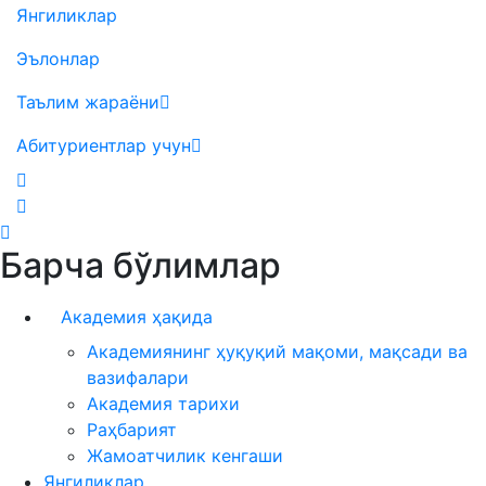
Янгиликлар
Эълонлар
Таълим жараёни
Абитуриентлар учун
Барча бўлимлар
Академия ҳақида
Академиянинг ҳуқуқий мақоми, мақсади ва
вазифалари
Академия тарихи
Раҳбарият
Жамоатчилик кенгаши
Янгиликлар