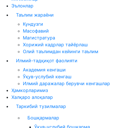
Эълонлар
Таълим жараёни
Кундузги
Масофавий
Магистратура
Хорижий кадрлар тайёрлаш
Олий таълимдан кейинги таълим
Илмий-тадқиқот фаолияти
Академия кенгаши
Ўқув-услубий кенгаш
Илмий даражалар берувчи кенгашлар
Ҳамкорларимиз
Халқаро алоқалар
Таркибий тузилмалар
Бошқармалар
Ўқув-услубий бошқарма