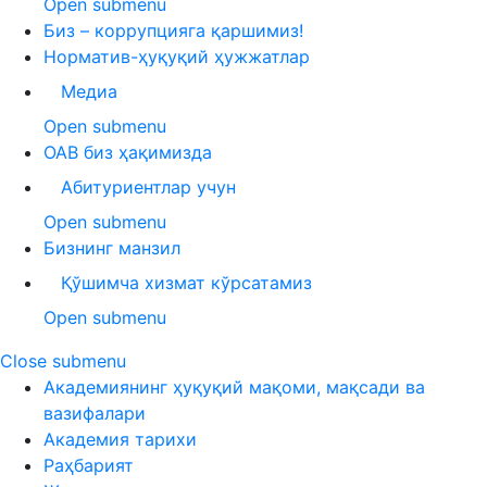
Open submenu
Биз – коррупцияга қаршимиз!
Норматив-ҳуқуқий ҳужжатлар
Медиа
Open submenu
ОАВ биз ҳақимизда
Абитуриентлар учун
Open submenu
Бизнинг манзил
Қўшимча хизмат кўрсатамиз
Open submenu
Close submenu
Академиянинг ҳуқуқий мақоми, мақсади ва
вазифалари
Академия тарихи
Раҳбарият