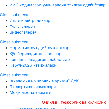
ИИО ходимлари учун тавсия этилган адабиётлар
Close submenu
Ижтимоий роликлар
Фотогалерея
Видеогалерея
Close submenu
Норматив-ҳуқуқий ҳужжатлар
Кўп бериладиган саволлар
Тавсия этиладиган адабиётлар
Қабул-2026 натижалари
Close submenu
“Академия ноширлик маркази” ДУК
Экспертиза хизматлари
Меҳмонхона хизмати
Очиқлик, тезкорлик ва холислик