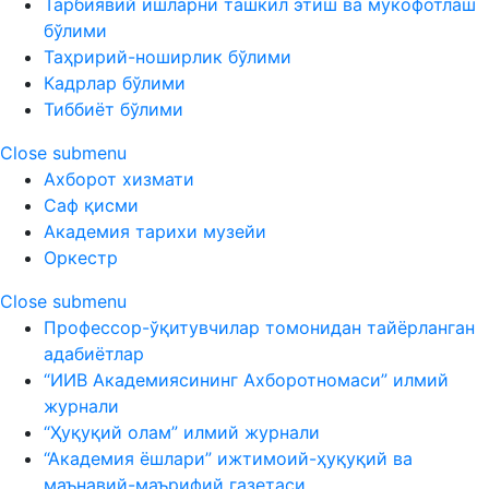
Тарбиявий ишларни ташкил этиш ва мукофотлаш
бўлими
Таҳририй-ноширлик бўлими
Кадрлар бўлими
Тиббиёт бўлими
Close submenu
Ахборот хизмати
Саф қисми
Академия тарихи музейи
Оркестр
Close submenu
Профессор-ўқитувчилар томонидан тайёрланган
адабиётлар
“ИИВ Академиясининг Ахборотномаси” илмий
журнали
“Ҳуқуқий олам” илмий журнали
“Академия ёшлари” ижтимоий-ҳуқуқий ва
маънавий-маърифий газетаси