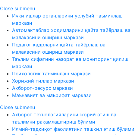
Close submenu
Ички ишлар органларини услубий таъминлаш
маркази
Автомактаблар ходимларини қайта тайёрлаш ва
малакасини ошириш маркази
Педагог кадрларни қайта тайёрлаш ва
малакасини ошириш маркази
Таълим сифатини назорат ва мониторинг қилиш
маркази
Психологик таъминлаш маркази
Хорижий тиллар маркази
Ахборот-ресурс маркази
Маънавият ва маърифат маркази
Close submenu
Ахборот технологияларини жорий этиш ва
таълимни рақамлаштириш бўлими
Илмий-тадқиқот фаолиятини ташкил этиш бўлими