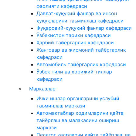
фаолияти кафедраси
Давлат-ҳуқуқий фанлар ва инсон
ҳуқуқларини таъминлаш кафедраси
Фуқаровий-ҳуқуқий фанлар кафедраси
Ўзбекистон тарихи кафедраси
Ҳарбий тайёргарлик кафедраси
Жанговар ва жисмоний тайёргарлик
кафедраси
Автомобиль тайёргарлик кафедраси
Ўзбек тили ва хорижий тиллар
кафедраси
Марказлар
Ички ишлар органларини услубий
таъминлаш маркази
Автомактаблар ходимларини қайта
тайёрлаш ва малакасини ошириш
маркази
Педагог кадрларни қайта тайёрлаш ва