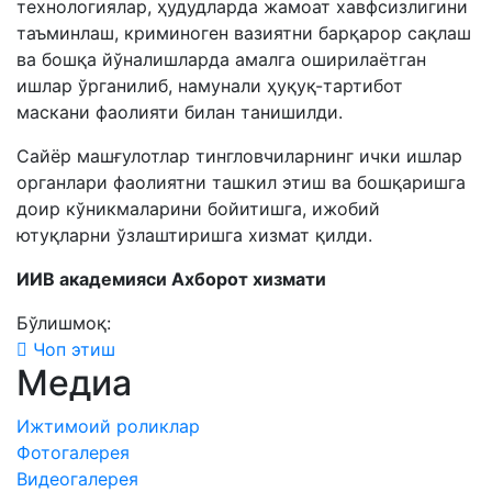
технологиялар, ҳудудларда жамоат хавфсизлигини
таъминлаш, криминоген вазиятни барқарор сақлаш
ва бошқа йўналишларда амалга оширилаётган
ишлар ўрганилиб, намунали ҳуқуқ-тартибот
маскани фаолияти билан танишилди.
Сайёр машғулотлар тингловчиларнинг ички ишлар
органлари фаолиятни ташкил этиш ва бошқаришга
доир кўникмаларини бойитишга, ижобий
ютуқларни ўзлаштиришга хизмат қилди.
ИИВ академияси Ахборот хизмати
Бўлишмоқ:
Чоп этиш
Медиа
Ижтимоий роликлар
Фотогалерея
Видеогалерея