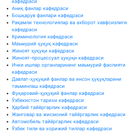
кафедраси
Аниқ фанлар кафедраси
Бошқарув фанлари кафедраси
Рақамли технологиялар ва ахборот хавфсизлиги
кафедраси
Криминология кафедраси
Маъмурий ҳуқуқ кафедраси
Жиноят ҳуқуқи кафедраси
Жиноят-процессуал ҳуқуқи кафедраси
Ички ишлар органларининг маъмурий фаолияти
кафедраси
Давлат-ҳуқуқий фанлар ва инсон ҳуқуқларини
таъминлаш кафедраси
Фуқаровий-ҳуқуқий фанлар кафедраси
Ўзбекистон тарихи кафедраси
Ҳарбий тайёргарлик кафедраси
Жанговар ва жисмоний тайёргарлик кафедраси
Автомобиль тайёргарлик кафедраси
Ўзбек тили ва хорижий тиллар кафедраси