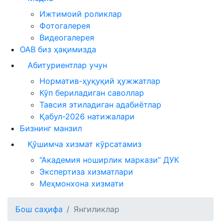
Ижтимоий роликлар
Фотогалерея
Видеогалерея
ОАВ биз ҳақимизда
Абитуриентлар учун
Норматив-ҳуқуқий ҳужжатлар
Кўп бериладиган саволлар
Тавсия этиладиган адабиётлар
Қабул-2026 натижалари
Бизнинг манзил
Қўшимча хизмат кўрсатамиз
“Академия ноширлик маркази” ДУК
Экспертиза хизматлари
Меҳмонхона хизмати
Бош саҳифа
Янгиликлар